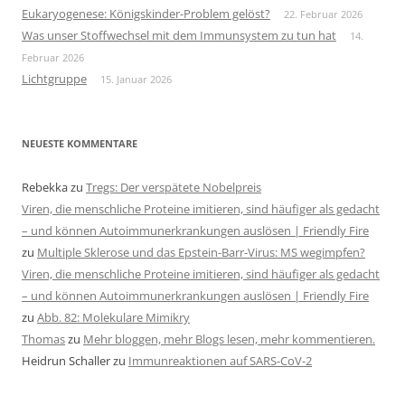
Eukaryogenese: Königskinder-Problem gelöst?
22. Februar 2026
Was unser Stoffwechsel mit dem Immunsystem zu tun hat
14.
Februar 2026
Lichtgruppe
15. Januar 2026
NEUESTE KOMMENTARE
Rebekka
zu
Tregs: Der verspätete Nobelpreis
Viren, die menschliche Proteine imitieren, sind häufiger als gedacht
– und können Autoimmunerkrankungen auslösen | Friendly Fire
zu
Multiple Sklerose und das Epstein-Barr-Virus: MS wegimpfen?
Viren, die menschliche Proteine imitieren, sind häufiger als gedacht
– und können Autoimmunerkrankungen auslösen | Friendly Fire
zu
Abb. 82: Molekulare Mimikry
Thomas
zu
Mehr bloggen, mehr Blogs lesen, mehr kommentieren.
Heidrun Schaller
zu
Immunreaktionen auf SARS-CoV-2