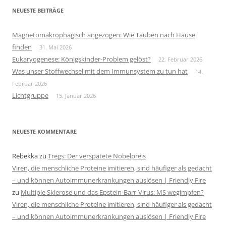
NEUESTE BEITRÄGE
Magnetomakrophagisch angezogen: Wie Tauben nach Hause
finden
31. Mai 2026
Eukaryogenese: Königskinder-Problem gelöst?
22. Februar 2026
Was unser Stoffwechsel mit dem Immunsystem zu tun hat
14.
Februar 2026
Lichtgruppe
15. Januar 2026
NEUESTE KOMMENTARE
Rebekka
zu
Tregs: Der verspätete Nobelpreis
Viren, die menschliche Proteine imitieren, sind häufiger als gedacht
– und können Autoimmunerkrankungen auslösen | Friendly Fire
zu
Multiple Sklerose und das Epstein-Barr-Virus: MS wegimpfen?
Viren, die menschliche Proteine imitieren, sind häufiger als gedacht
– und können Autoimmunerkrankungen auslösen | Friendly Fire