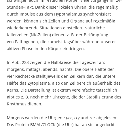
schwingen auch im restlichen Körper viele Vorgänge im 24-
Stunden-Takt. Dank dieser lokalen Uhren, die regelmäßig
durch Impulse aus dem Hypothalamus synchronisiert
werden, können sich Zellen und Organe auf regelmäßig
wiederkehrende Situationen einstellen. Natürliche
Killerzellen (NK-Zellen) dienen z. B. der Bekämpfung
von Pathogenen, die zumeist tagsüber während unserer
aktiven Phase in den Körper eindringen.
In Abb. 223 zeigen die Halbkreise die Tageszeit an:
morgens, mittags, abends, nachts. Die obere Hälfte der
vier Rechtecke stellt jeweils den Zellkern dar, die untere
Hälfte das Zytoplasma, also den Zellbereich außerhalb des
Kerns. Die Darstellung ist extrem vereinfacht; tatsächlich
gibt es z. B. noch mehr Uhrgene, die der Stabilisierung des
Rhythmus dienen.
Morgens werden die Uhrgene
per
,
cry
und
ror
abgelesen:
Das Protein BMAL/CLOCK (die Uhr) hat an sie angedockt