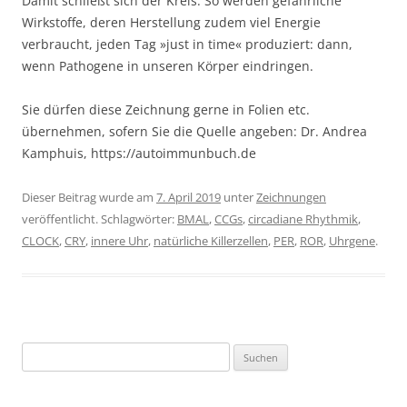
Damit schließt sich der Kreis. So werden gefährliche
Wirkstoffe, deren Herstellung zudem viel Energie
verbraucht, jeden Tag »just in time« produziert: dann,
wenn Pathogene in unseren Körper eindringen.
Sie dürfen diese Zeichnung gerne in Folien etc.
übernehmen, sofern Sie die Quelle angeben: Dr. Andrea
Kamphuis, https://autoimmunbuch.de
Dieser Beitrag wurde am
7. April 2019
unter
Zeichnungen
veröffentlicht. Schlagwörter:
BMAL
,
CCGs
,
circadiane Rhythmik
,
CLOCK
,
CRY
,
innere Uhr
,
natürliche Killerzellen
,
PER
,
ROR
,
Uhrgene
.
Suchen
nach: