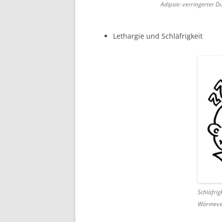
Adipsie: verringerter D
Lethargie und Schläfrigkeit
Schläfrig
Wärmever