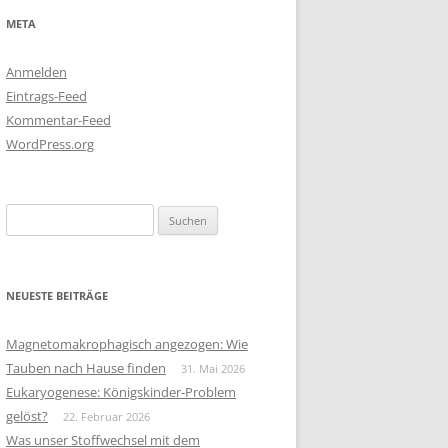
META
Anmelden
Eintrags-Feed
Kommentar-Feed
WordPress.org
Suchen
nach:
NEUESTE BEITRÄGE
Magnetomakrophagisch angezogen: Wie
Tauben nach Hause finden
31. Mai 2026
Eukaryogenese: Königskinder-Problem
gelöst?
22. Februar 2026
Was unser Stoffwechsel mit dem