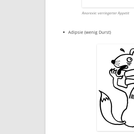
Anorexie: verringerter Appetit
Adipsie (wenig Durst)