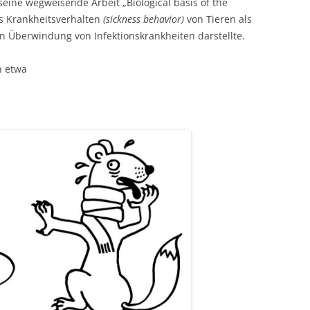
seine wegweisende Arbeit „Biological basis of the
das Krankheitsverhalten
(sickness behavior)
von Tieren als
en Überwindung von Infektionskrankheiten darstellte.
n etwa