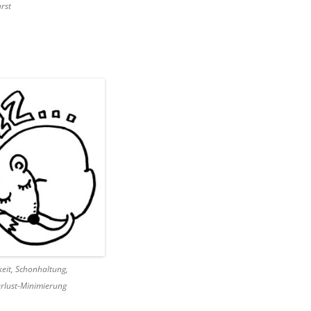
urst
keit, Schonhaltung,
lust-Minimierung