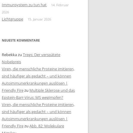
Immunsystem zu tun hat
14. Februar
2026
Lichtgruppe
15. Januar 2026
NEUESTE KOMMENTARE
Rebekka
zu
Tregs: Der verspätete
Nobelpreis
Viren, die menschliche Proteine imitieren,
sind häufiger als gedacht – und können
Autoimmunerkrankungen auslösen |
Friendly Fire
zu
Multiple Sklerose und das
Epstein-Barr-Virus: MS wegimpfen?
Viren, die menschliche Proteine imitieren,
sind häufiger als gedacht – und können
Autoimmunerkrankungen auslösen |
Friendly Fire
zu
Abb. 82: Molekulare