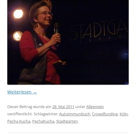
Weiterlesen
→
Dieser Beitrag wurde am
28. Mai 2011
unter
Allgemein
veröffentlicht. Schlagwörter:
Autoimmunbuch
,
Crowdfunding
,
Köln
,
Pecha Kucha
,
PechaKucha
,
Stadtgarten
.