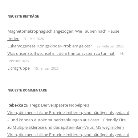
NEUESTE BEITRÄGE
Magnetomakrophagisch angezogen: Wie Tauben nach Hause
finden
31. Mai 2026
Eukaryogenese: Königskinder-Problem gelöst?
22. Februar 2026
Was unser Stoffwechsel mit dem Immunsystem zu tun hat
14.
Februar 2026
Lichtgruppe
15. Januar 2026
NEUESTE KOMMENTARE
Rebekka
zu
Tregs: Der verspätete Nobelpreis
Viren, die menschliche Proteine imitieren, sind häufiger als gedacht
– und können Autoimmunerkrankungen auslösen | Friendly Fire
zu
Multiple Sklerose und das Epstein-Barr-Virus: MS wegimpfen?
Viren, die menschliche Proteine imitieren, sind häufiger als gedacht