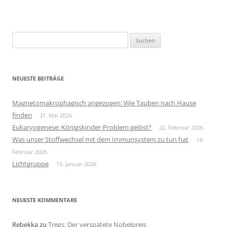
Suchen
nach:
NEUESTE BEITRÄGE
Magnetomakrophagisch angezogen: Wie Tauben nach Hause
finden
31. Mai 2026
Eukaryogenese: Königskinder-Problem gelöst?
22. Februar 2026
Was unser Stoffwechsel mit dem Immunsystem zu tun hat
14.
Februar 2026
Lichtgruppe
15. Januar 2026
NEUESTE KOMMENTARE
Rebekka
zu
Tregs: Der verspätete Nobelpreis