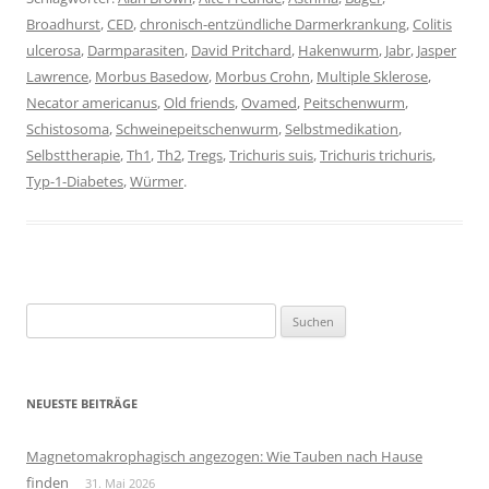
Broadhurst
,
CED
,
chronisch-entzündliche Darmerkrankung
,
Colitis
ulcerosa
,
Darmparasiten
,
David Pritchard
,
Hakenwurm
,
Jabr
,
Jasper
Lawrence
,
Morbus Basedow
,
Morbus Crohn
,
Multiple Sklerose
,
Necator americanus
,
Old friends
,
Ovamed
,
Peitschenwurm
,
Schistosoma
,
Schweinepeitschenwurm
,
Selbstmedikation
,
Selbsttherapie
,
Th1
,
Th2
,
Tregs
,
Trichuris suis
,
Trichuris trichuris
,
Typ-1-Diabetes
,
Würmer
.
Suchen
nach:
NEUESTE BEITRÄGE
Magnetomakrophagisch angezogen: Wie Tauben nach Hause
finden
31. Mai 2026