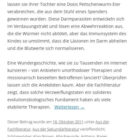
lassen sie ihrer Tochter eine Dosis Peitschenwurm-Eier
verabreichen, die aus dem Stuhl eines Spenders
gewonnen wurden. Diese Darmparasiten entwickeln sich
im Verdauungstrakt und lösen eine Abwehrreaktion aus,
die die Würmer nicht abtötet, aber das Immunsystem des
Kindes so umstimmt, dass die Läsionen im Darm abheilen
und die Blutwerte sich normalisieren.
Eine Wundergeschichte, wie sie zu Tausenden im Internet
kursieren – von Anbietern unorthodoxer Therapien und
missionarisch beseelten Betroffenen lanciert? Überprüfen
lassen sich die Anekdoten kaum. Aber die Fachliteratur
zeigt, dass solche Verzweiflungstaten ein solideres
evolutionsbiologisches Fundament haben als viele
etablierte Therapien.
Weiterlesen
→
Dieser Beitrag wurde am
18. Oktober 2011
unter
Aus der
Fachliteratur
,
Aus der Sekundärliteratur
veröffentlicht.
Schlagwörter:
Alan Brown
,
Alte Freunde
,
Asthma
,
Bager
,