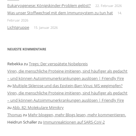
Eukaryogenese: Königskinder-Problem gelöst?
22. Februar 2026
Was unser Stoffwechsel mit dem Immunsystem zu tun hat
14.
Februar 2026
Lichtgruppe
15. Januar 2026
NEUESTE KOMMENTARE
Rebekka
zu
Tregs: Der verspätete Nobelpreis
Viren, die menschliche Proteine imitieren, sind häufiger als gedacht
– und können Autoimmunerkrankungen auslösen | Friendly Fire
zu
Multiple Sklerose und das Epstein-Barr-Virus: MS wegimpfen?
Viren, die menschliche Proteine imitieren, sind häufiger als gedacht
– und können Autoimmunerkrankungen auslösen | Friendly Fire
zu
Abb. 82: Molekulare Mimikry
Thomas
zu
Mehr bloggen, mehr Blogs lesen, mehr kommentieren.
Heidrun Schaller
zu
Immunreaktionen auf SARS-CoV-2