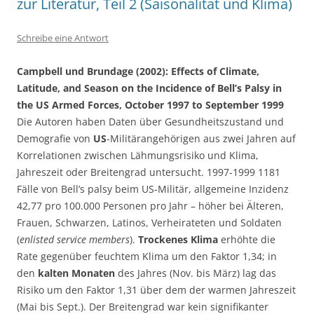
zur Literatur, Teil 2 (Saisonalität und Klima)
Schreibe eine Antwort
Campbell und Brundage (2002): Effects of Climate,
Latitude, and Season on the Incidence of Bell’s Palsy in
the US Armed Forces, October 1997 to September 1999
Die Autoren haben Daten über Gesundheitszustand und
Demografie von
US
-Militärangehörigen aus zwei Jahren auf
Korrelationen zwischen Lähmungsrisiko und Klima,
Jahreszeit oder Breitengrad untersucht. 1997-1999 1181
Fälle von Bell’s palsy beim US-Militär, allgemeine Inzidenz
42,77 pro 100.000 Personen pro Jahr – höher bei Älteren,
Frauen, Schwarzen, Latinos, Verheirateten und Soldaten
(
enlisted service members
).
Trockenes Klima
erhöhte die
Rate gegenüber feuchtem Klima um den Faktor 1,34; in
den
kalten Monaten
des Jahres (Nov. bis März) lag das
Risiko um den Faktor 1,31 über dem der warmen Jahreszeit
(Mai bis Sept.). Der Breitengrad war kein signifikanter