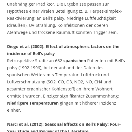
unabhängiger Prädiktor. Die Ergebnisse passen zur
Hypothese einer viralen Beteiligung (z. B. Herpes-simplex-
Reaktivierung) an Bell’s palsy. Niedrige Luftfeuchtigkeit
(draußen), UV-Strahlung, Koinfektionen der oberen
Atemwege und trockene Raumluft könnten Trigger sein.
Diego et al. (2002): Effect of atmospheric factors on the
incidence of Bell’s palsy
Retrospektive Studie an 662
spanischen
Patienten mit Bell’s
palsy (1992-1996), bei der anhand der Daten des
spanischen Wetteramts Temperatur, Luftdruck und
Luftverschmutzung (SO2, CO, O3, NO2, NO, CH4 und
gesamter organischer Kohlenstoff) an ihrem Wohnort
ermittelt wurden. Einziger signifikanter Zusammenhang:
Niedrigere Temperaturen
gingen mit höherer Inzidenz
einher.
Narc
ı
et al. (2012): Seasonal Effects on Bell’s Palsy: Four-
Year Study and Review of the
Literature