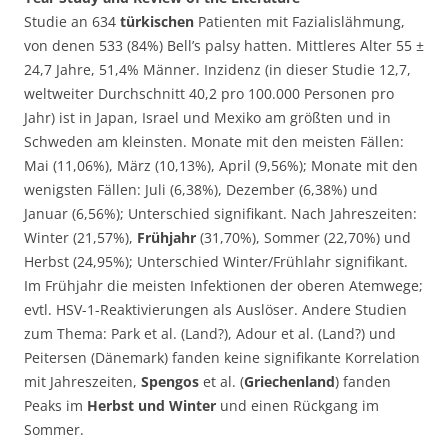
Studie an 634
türkischen
Patienten mit Fazialislähmung,
von denen 533 (84%) Bell’s palsy hatten. Mittleres Alter 55 ±
24,7 Jahre, 51,4% Männer. Inzidenz (in dieser Studie 12,7,
weltweiter Durchschnitt 40,2 pro 100.000 Personen pro
Jahr) ist in Japan, Israel und Mexiko am größten und in
Schweden am kleinsten. Monate mit den meisten Fällen:
Mai (11,06%), März (10,13%), April (9,56%); Monate mit den
wenigsten Fällen: Juli (6,38%), Dezember (6,38%) und
Januar (6,56%); Unterschied signifikant. Nach Jahreszeiten:
Winter (21,57%),
Frühjahr
(31,70%), Sommer (22,70%) und
Herbst (24,95%); Unterschied Winter/Frühlahr signifikant.
Im Frühjahr die meisten Infektionen der oberen Atemwege;
evtl. HSV-1-Reaktivierungen als Auslöser. Andere Studien
zum Thema: Park et al. (Land?), Adour et al. (Land?) und
Peitersen (Dänemark) fanden keine signifikante Korrelation
mit Jahreszeiten,
Spengos
et al. (
Griechenland
) fanden
Peaks im
Herbst und Winter
und einen Rückgang im
Sommer.