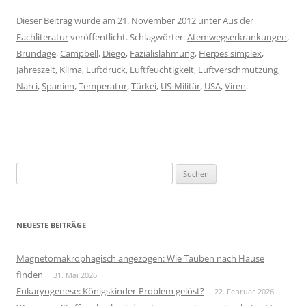
Dieser Beitrag wurde am
21. November 2012
unter
Aus der
Fachliteratur
veröffentlicht. Schlagwörter:
Atemwegserkrankungen
,
Brundage
,
Campbell
,
Diego
,
Fazialislähmung
,
Herpes simplex
,
Jahreszeit
,
Klima
,
Luftdruck
,
Luftfeuchtigkeit
,
Luftverschmutzung
,
Narci
,
Spanien
,
Temperatur
,
Türkei
,
US-Militär
,
USA
,
Viren
.
Suchen
nach:
NEUESTE BEITRÄGE
Magnetomakrophagisch angezogen: Wie Tauben nach Hause
finden
31. Mai 2026
Eukaryogenese: Königskinder-Problem gelöst?
22. Februar 2026