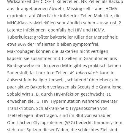
Wirksamkeit der CD8+-T-Killerzellen. NK-Zellen als Backup
aus dr angeborenen Abwehr, Missing self – aber HCMV
exprimiert auf Oberfläche infizierter Zellen Moleküle, die
MHC-Klasse-I-Molekülen sehr ähnlich sehen – usw. usf. 2.
Latente Infektionen, ebenfalls bei HIV und HCMV.
Tuberkulose: größter bakterieller Killer der Menschheit;
etwa 90% der Infizierten bleiben symptomfrei.
Makrophagen können die Bakterien nicht vertilgen,
kapseln sie zusammen mit T-Zellen in Granulomen aus
Bindegewebe ein. In deren Mitte gibt es praktisch keinen
Sauerstoff, fast nur tote Zellen.
M. tuberculosis
kann in
äußerst feindseliger Umwelt „schlafend“ überleben; ein
paar aktive Bakterien verlassen als Scouts die Granulome.
Sobald Wirt z. B. durch HIV-Infektion geschwächt ist,
erwachen sie. 3. HIV: Hypermutation während reverser
Transkription. Schlafkrankheit: Trypanosomen von
Tsetsefliegen übertragen, sind im Blut von variablen
Oberflächen-Glycoproteinen (VSG) bedeckt. Immunsystem
sieht nur Spitzen dieser Fäden, die schlechtes Ziel sind.