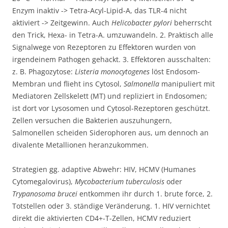
Enzym inaktiv -> Tetra-Acyl-Lipid-A, das TLR-4 nicht
aktiviert -> Zeitgewinn. Auch
Helicobacter pylori
beherrscht
den Trick, Hexa- in Tetra-A. umzuwandeln. 2. Praktisch alle
Signalwege von Rezeptoren zu Effektoren wurden von
irgendeinem Pathogen gehackt. 3. Effektoren ausschalten:
z. B. Phagozytose:
Listeria monocytogenes
löst Endosom-
Membran und flieht ins Cytosol,
Salmonella
manipuliert mit
Mediatoren Zellskelett (MT) und repliziert in Endosomen;
ist dort vor Lysosomen und Cytosol-Rezeptoren geschützt.
Zellen versuchen die Bakterien auszuhungern,
Salmonellen scheiden Siderophoren aus, um dennoch an
divalente Metallionen heranzukommen.
Strategien gg. adaptive Abwehr: HIV, HCMV (Humanes
Cytomegalovirus),
Mycobacterium tuberculosis
oder
Trypanosoma brucei
entkommen ihr durch 1. brute force, 2.
Totstellen oder 3. ständige Veränderung. 1. HIV vernichtet
direkt die aktivierten CD4+-T-Zellen, HCMV reduziert