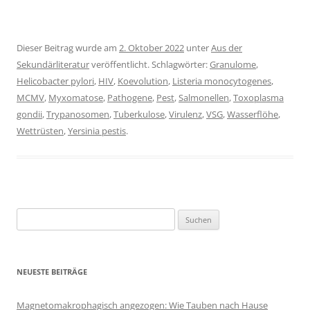
Dieser Beitrag wurde am
2. Oktober 2022
unter
Aus der
Sekundärliteratur
veröffentlicht. Schlagwörter:
Granulome
,
Helicobacter pylori
,
HIV
,
Koevolution
,
Listeria monocytogenes
,
MCMV
,
Myxomatose
,
Pathogene
,
Pest
,
Salmonellen
,
Toxoplasma
gondii
,
Trypanosomen
,
Tuberkulose
,
Virulenz
,
VSG
,
Wasserflöhe
,
Wettrüsten
,
Yersinia pestis
.
Suchen
nach:
NEUESTE BEITRÄGE
Magnetomakrophagisch angezogen: Wie Tauben nach Hause