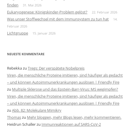
finden
31. Mai 2026
Eukaryogenese: Königskinder-Problem gelöst?
22. Februar 2026
Was unser Stoffwechsel mit dem Immunsystem zu tun hat
14.
Februar 2026
Lichtgruppe
15. Januar 2026
NEUESTE KOMMENTARE
Rebekka
zu
Tregs: Der verspätete Nobelpreis
Viren, die menschliche Proteine imitieren, sind häufiger als gedacht
– und können Autoimmunerkrankungen auslösen | Friendly Fire
zu
Multiple Sklerose und das Epstein-Barr-Virus: MS wegimpfen?
Viren, die menschliche Proteine imitieren, sind häufiger als gedacht
– und können Autoimmunerkrankungen auslösen | Friendly Fire
zu
Abb. 82: Molekulare Mimikry
Thomas
zu
Mehr bloggen, mehr Blogs lesen, mehr kommentieren.
Heidrun Schaller
zu
Immunreaktionen auf SARS-CoV-2