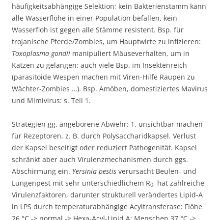
häufigkeitsabhängige Selektion; kein Bakterienstamm kann
alle Wasserflöhe in einer Population befallen, kein
Wasserfloh ist gegen alle Stämme resistent. Bsp. für
trojanische Pferde/Zombies, um Hauptwirte zu infizieren:
Toxoplasma gondii
manipuliert Mäuseverhalten, um in
Katzen zu gelangen; auch viele Bsp. im Insektenreich
(parasitoide Wespen machen mit Viren-Hilfe Raupen zu
Wächter-Zombies …). Bsp. Amöben, domestiziertes Mavirus
und Mimivirus: s. Teil 1.
Strategien gg. angeborene Abwehr: 1. unsichtbar machen
für Rezeptoren, z. B. durch Polysaccharidkapsel. Verlust
der Kapsel beseitigt oder reduziert Pathogenität. Kapsel
schränkt aber auch Virulenzmechanismen durch ggs.
Abschirmung ein.
Yersinia pestis
verursacht Beulen- und
Lungenpest mit sehr unterschiedlichem R
, hat zahlreiche
0
Virulenzfaktoren, darunter strukturell verändertes Lipid-A
in LPS durch temperaturabhängige Acyltransferase: Flöhe
26 °C -> normal -> Hexa-Acyl-Lipid A; Menschen 37 °C ->