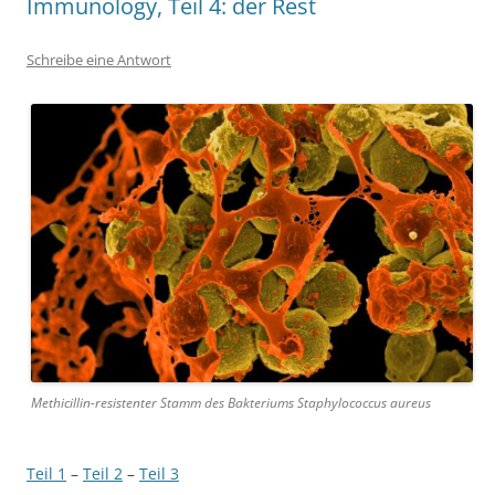
Immunology, Teil 4: der Rest
Schreibe eine Antwort
Methicillin-resistenter Stamm des Bakteriums Staphylococcus aureus
Teil 1
–
Teil 2
–
Teil 3