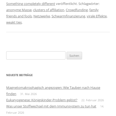
Something completely different
veröffentlicht. Schlagwörter:
anonyme Masse
,
clusters of affiliation
,
Crowdfunding
,
family
friends and fools
,
Netzwerke
,
Schwarmfinanzierung
,
virale Effekte
,
weakt ties
.
Suchen
nach:
NEUESTE BEITRÄGE
Magnetomakrophagisch angezogen: Wie Tauben nach Hause
finden
31. Mai 2026
Eukaryogenese: Königskinder-Problem gelöst?
22. Februar 2026
Was unser Stoffwechsel mit dem Immunsystem zu tun hat
14.
Februar 2026