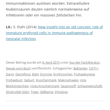
Immunreaktionen auslösen würden. Extrazelluläre
Nukleinsäuren deuten nämlich normalerweise auf
Infektionen oder ein massives Zellsterben hin.
Lit.:
S. Elahi (2014):
New insight into an old concept: role of
immature erythroid cells in immune pathogenesis of
neonatal infection
Dieser Beitrag wurde am
8. April 2015
unter
Aus der Fachliteratur
,
Neues vom Buch
veröffentlicht. Schlagwörter:
Bakterien
,
CD71+
,
Darm
,
Darmflora
,
Elahi
,
Enzyme
,
Erythrozyten
,
Frühgeborene
,
Frühgeburt
,
Geburt
,
Knochenmark
,
Makrophagen
,
rote
Blutkörperchen
,
rotes Knochenmark
,
Sauerstoff
,
Schwangerschaft
,
Shokrollah Elahi
,
Tregs
,
Zellkerne
,
Zytokine
.