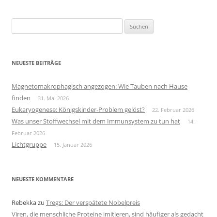
Suchen
nach:
NEUESTE BEITRÄGE
Magnetomakrophagisch angezogen: Wie Tauben nach Hause
finden
31. Mai 2026
Eukaryogenese: Königskinder-Problem gelöst?
22. Februar 2026
Was unser Stoffwechsel mit dem Immunsystem zu tun hat
14.
Februar 2026
Lichtgruppe
15. Januar 2026
NEUESTE KOMMENTARE
Rebekka
zu
Tregs: Der verspätete Nobelpreis
Viren, die menschliche Proteine imitieren, sind häufiger als gedacht