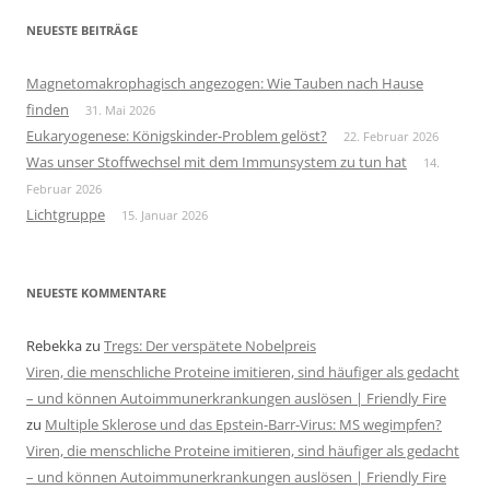
NEUESTE BEITRÄGE
Magnetomakrophagisch angezogen: Wie Tauben nach Hause
finden
31. Mai 2026
Eukaryogenese: Königskinder-Problem gelöst?
22. Februar 2026
Was unser Stoffwechsel mit dem Immunsystem zu tun hat
14.
Februar 2026
Lichtgruppe
15. Januar 2026
NEUESTE KOMMENTARE
Rebekka
zu
Tregs: Der verspätete Nobelpreis
Viren, die menschliche Proteine imitieren, sind häufiger als gedacht
– und können Autoimmunerkrankungen auslösen | Friendly Fire
zu
Multiple Sklerose und das Epstein-Barr-Virus: MS wegimpfen?
Viren, die menschliche Proteine imitieren, sind häufiger als gedacht
– und können Autoimmunerkrankungen auslösen | Friendly Fire