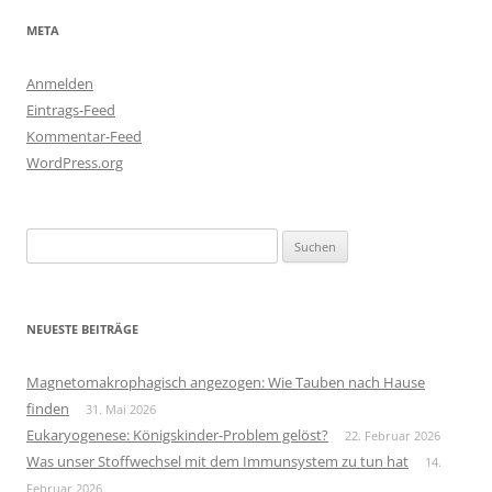
META
Anmelden
Eintrags-Feed
Kommentar-Feed
WordPress.org
Suchen
nach:
NEUESTE BEITRÄGE
Magnetomakrophagisch angezogen: Wie Tauben nach Hause
finden
31. Mai 2026
Eukaryogenese: Königskinder-Problem gelöst?
22. Februar 2026
Was unser Stoffwechsel mit dem Immunsystem zu tun hat
14.
Februar 2026