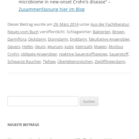
microbiome in new-onset Crohn’s disease“ –
Zusammenfassung hier im Blog
Dieser Beitrag wurde am
29. März 2014
unter
Aus der Fachliteratur
,
Neues vom Buch
veröffentlicht. Schlagwörter:
Bakterien
,
Brown
,
Darmflora
,
Dickdarm
,
Dünndarm
,
Enddarm
,
fakultative Anaerobier
,
Gevers
,
Hefen
,
Ileum
,
Jejunum
,
Juste
,
Keimzahl
,
Magen
,
Morbus
Crohn
,
obligate Anaerobier
,
reaktive Sauerstoffspecies
,
Sauerstoff
,
Schwarze Raucher
,
Tiefsee
,
Überlebensnischen
,
Zwölffingerdarm
.
Suchen
nach:
NEUESTE BEITRÄGE