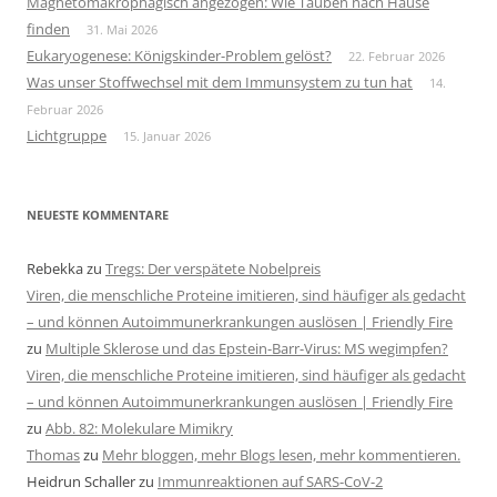
Magnetomakrophagisch angezogen: Wie Tauben nach Hause
finden
31. Mai 2026
Eukaryogenese: Königskinder-Problem gelöst?
22. Februar 2026
Was unser Stoffwechsel mit dem Immunsystem zu tun hat
14.
Februar 2026
Lichtgruppe
15. Januar 2026
NEUESTE KOMMENTARE
Rebekka
zu
Tregs: Der verspätete Nobelpreis
Viren, die menschliche Proteine imitieren, sind häufiger als gedacht
– und können Autoimmunerkrankungen auslösen | Friendly Fire
zu
Multiple Sklerose und das Epstein-Barr-Virus: MS wegimpfen?
Viren, die menschliche Proteine imitieren, sind häufiger als gedacht
– und können Autoimmunerkrankungen auslösen | Friendly Fire
zu
Abb. 82: Molekulare Mimikry
Thomas
zu
Mehr bloggen, mehr Blogs lesen, mehr kommentieren.
Heidrun Schaller
zu
Immunreaktionen auf SARS-CoV-2