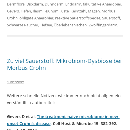
Darmflora
,
Dickdarm
,
Dünndarm
,
Enddarm
,
fakultative Anaerobier
,
Gevers
,
Hefen
,
Ileum
,
Jejunum
,
Juste
,
Keimzahl
,
Magen
,
Morbus
Crohn
,
obligate Anaerobier
,
reaktive Sauerstoffspecies
,
Sauerstoff
,
Schwarze Raucher
,
Tiefsee
,
Überlebensnischen
,
Zwölffingerdarm
.
Zu viel Sauerstoff: Mikrobiom-Dysbiose bei
Morbus Crohn
1 Antwort
Weitere schnelle Notizen, wie immer noch nicht allgemein
verständlich aufbereitet:
Gevers D et al.
The treatment-naive microbiome in new-
onset Crohn’s disease
. Cell Host & Microbe 15, 382-392,