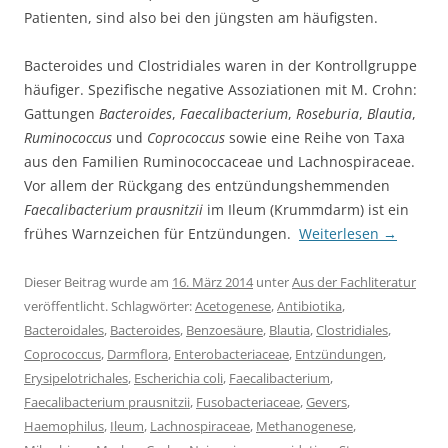
Patienten, sind also bei den jüngsten am häufigsten.
Bacteroides und Clostridiales waren in der Kontrollgruppe
häufiger. Spezifische negative Assoziationen mit M. Crohn:
Gattungen
Bacteroides
,
Faecalibacterium
,
Roseburia
,
Blautia
,
Ruminococcus
und
Coprococcus
sowie eine Reihe von Taxa
aus den Familien Ruminococcaceae und Lachnospiraceae.
Vor allem der Rückgang des entzündungshemmenden
Faecalibacterium prausnitzii
im Ileum (Krummdarm) ist ein
frühes Warnzeichen für Entzündungen.
Weiterlesen
→
Dieser Beitrag wurde am
16. März 2014
unter
Aus der Fachliteratur
veröffentlicht. Schlagwörter:
Acetogenese
,
Antibiotika
,
Bacteroidales
,
Bacteroides
,
Benzoesäure
,
Blautia
,
Clostridiales
,
Coprococcus
,
Darmflora
,
Enterobacteriaceae
,
Entzündungen
,
Erysipelotrichales
,
Escherichia coli
,
Faecalibacterium
,
Faecalibacterium prausnitzii
,
Fusobacteriaceae
,
Gevers
,
Haemophilus
,
Ileum
,
Lachnospiraceae
,
Methanogenese
,