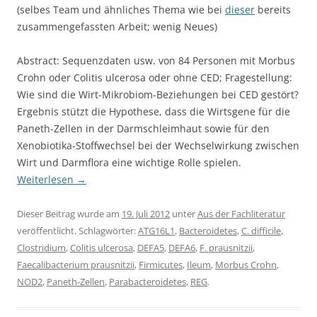
(selbes Team und ähnliches Thema wie bei
dieser
bereits
zusammengefassten Arbeit; wenig Neues)
Abstract: Sequenzdaten usw. von 84 Personen mit Morbus
Crohn oder Colitis ulcerosa oder ohne CED; Fragestellung:
Wie sind die Wirt-Mikrobiom-Beziehungen bei CED gestört?
Ergebnis stützt die Hypothese, dass die Wirtsgene für die
Paneth-Zellen in der Darmschleimhaut sowie für den
Xenobiotika-Stoffwechsel bei der Wechselwirkung zwischen
Wirt und Darmflora eine wichtige Rolle spielen.
Weiterlesen
→
Dieser Beitrag wurde am
19. Juli 2012
unter
Aus der Fachliteratur
veröffentlicht. Schlagwörter:
ATG16L1
,
Bacteroidetes
,
C. difficile
,
Clostridium
,
Colitis ulcerosa
,
DEFA5
,
DEFA6
,
F. prausnitzii
,
Faecalibacterium prausnitzii
,
Firmicutes
,
Ileum
,
Morbus Crohn
,
NOD2
,
Paneth-Zellen
,
Parabacteroidetes
,
REG
.