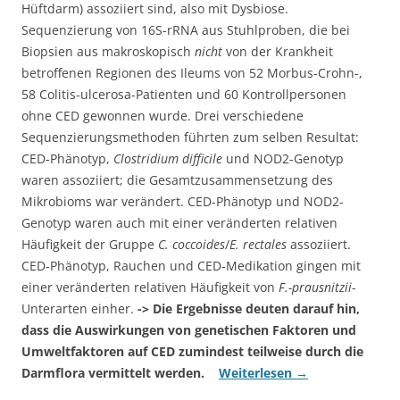
Hüftdarm) assoziiert sind, also mit Dysbiose.
Sequenzierung von 16S-rRNA aus Stuhlproben, die bei
Biopsien aus makroskopisch
nicht
von der Krankheit
betroffenen Regionen des Ileums von 52 Morbus-Crohn-,
58 Colitis-ulcerosa-Patienten und 60 Kontrollpersonen
ohne CED gewonnen wurde. Drei verschiedene
Sequenzierungsmethoden führten zum selben Resultat:
CED-Phänotyp,
Clostridium difficile
und NOD2-Genotyp
waren assoziiert; die Gesamtzusammensetzung des
Mikrobioms war verändert. CED-Phänotyp und NOD2-
Genotyp waren auch mit einer veränderten relativen
Häufigkeit der Gruppe
C. coccoides
/
E. rectales
assoziiert.
CED-Phänotyp, Rauchen und CED-Medikation gingen mit
einer veränderten relativen Häufigkeit von
F.-prausnitzii
-
Unterarten einher.
-> Die Ergebnisse deuten darauf hin,
dass die Auswirkungen von genetischen Faktoren und
Umweltfaktoren auf CED zumindest teilweise durch die
Darmflora vermittelt werden.
Weiterlesen
→