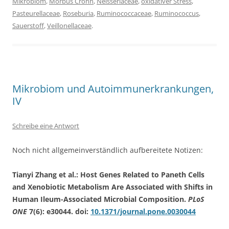
Mikrobiom
,
Morbus Crohn
,
Neisseriaceae
,
oxidativer Stress
,
Pasteurellaceae
,
Roseburia
,
Ruminococcaceae
,
Ruminococcus
,
Sauerstoff
,
Veillonellaceae
.
Mikrobiom und Autoimmunerkrankungen,
IV
Schreibe eine Antwort
Noch nicht allgemeinverständlich aufbereitete Notizen:
Tianyi Zhang et al.: Host Genes Related to Paneth Cells
and Xenobiotic Metabolism Are Associated with Shifts in
Human Ileum-Associated Microbial Composition.
PLoS
ONE
7(6): e30044. doi:
10.1371/journal.pone.0030044