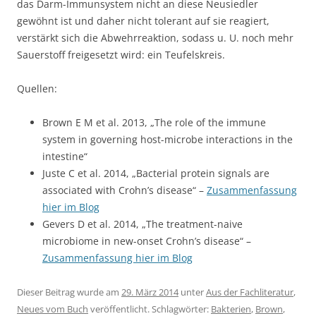
das Darm-Immunsystem nicht an diese Neusiedler
gewöhnt ist und daher nicht tolerant auf sie reagiert,
verstärkt sich die Abwehrreaktion, sodass u. U. noch mehr
Sauerstoff freigesetzt wird: ein Teufelskreis.
Quellen:
Brown E M et al. 2013, „The role of the immune
system in governing host-microbe interactions in the
intestine“
Juste C et al. 2014, „Bacterial protein signals are
associated with Crohn’s disease“ –
Zusammenfassung
hier im Blog
Gevers D et al. 2014, „The treatment-naive
microbiome in new-onset Crohn’s disease“ –
Zusammenfassung hier im Blog
Dieser Beitrag wurde am
29. März 2014
unter
Aus der Fachliteratur
,
Neues vom Buch
veröffentlicht. Schlagwörter:
Bakterien
,
Brown
,