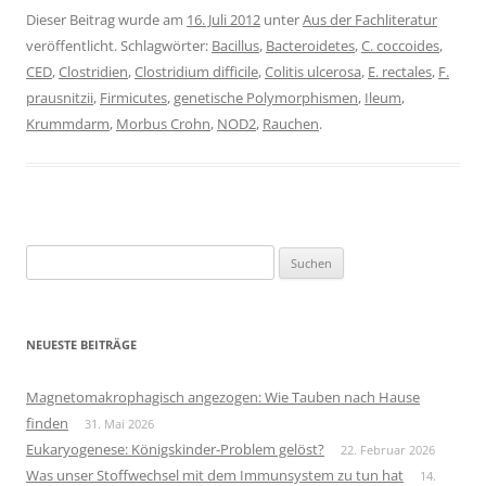
Dieser Beitrag wurde am
16. Juli 2012
unter
Aus der Fachliteratur
veröffentlicht. Schlagwörter:
Bacillus
,
Bacteroidetes
,
C. coccoides
,
CED
,
Clostridien
,
Clostridium difficile
,
Colitis ulcerosa
,
E. rectales
,
F.
prausnitzii
,
Firmicutes
,
genetische Polymorphismen
,
Ileum
,
Krummdarm
,
Morbus Crohn
,
NOD2
,
Rauchen
.
Suchen
nach:
NEUESTE BEITRÄGE
Magnetomakrophagisch angezogen: Wie Tauben nach Hause
finden
31. Mai 2026
Eukaryogenese: Königskinder-Problem gelöst?
22. Februar 2026
Was unser Stoffwechsel mit dem Immunsystem zu tun hat
14.