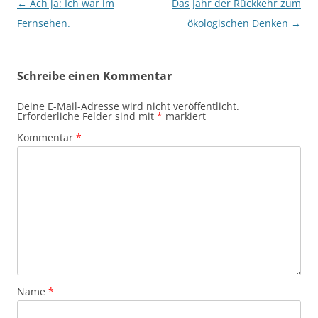
Beitragsnavigation
←
Ach ja: Ich war im
Das Jahr der Rückkehr zum
Fernsehen.
ökologischen Denken
→
Schreibe einen Kommentar
Deine E-Mail-Adresse wird nicht veröffentlicht.
Erforderliche Felder sind mit
*
markiert
Kommentar
*
Name
*