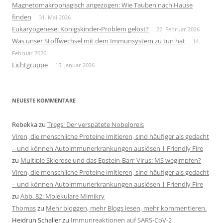
Magnetomakrophagisch angezogen: Wie Tauben nach Hause
finden
31. Mai 2026
Eukaryogenese: Königskinder-Problem gelöst?
22. Februar 2026
Was unser Stoffwechsel mit dem Immunsystem zu tun hat
14.
Februar 2026
Lichtgruppe
15. Januar 2026
NEUESTE KOMMENTARE
Rebekka
zu
Tregs: Der verspätete Nobelpreis
Viren, die menschliche Proteine imitieren, sind häufiger als gedacht
– und können Autoimmunerkrankungen auslösen | Friendly Fire
zu
Multiple Sklerose und das Epstein-Barr-Virus: MS wegimpfen?
Viren, die menschliche Proteine imitieren, sind häufiger als gedacht
– und können Autoimmunerkrankungen auslösen | Friendly Fire
zu
Abb. 82: Molekulare Mimikry
Thomas
zu
Mehr bloggen, mehr Blogs lesen, mehr kommentieren.
Heidrun Schaller
zu
Immunreaktionen auf SARS-CoV-2