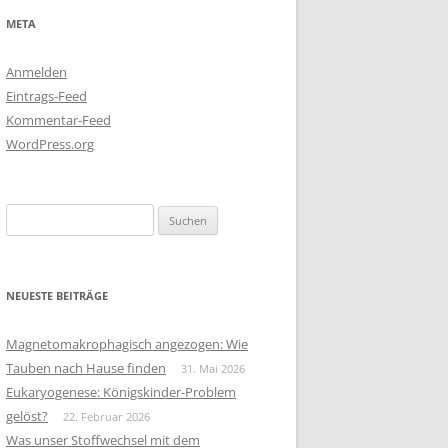
META
Anmelden
Eintrags-Feed
Kommentar-Feed
WordPress.org
Suchen
nach:
NEUESTE BEITRÄGE
Magnetomakrophagisch angezogen: Wie
Tauben nach Hause finden
31. Mai 2026
Eukaryogenese: Königskinder-Problem
gelöst?
22. Februar 2026
Was unser Stoffwechsel mit dem