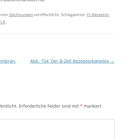
nter
Zeichnungen
veröffentlicht. Schlagwörter:
Fc-Rezeptor
,
TLR
.
membran-
Abb. 154: Der B-Zell-Rezeptorkomplex
→
entlicht.
Erforderliche Felder sind mit
*
markiert