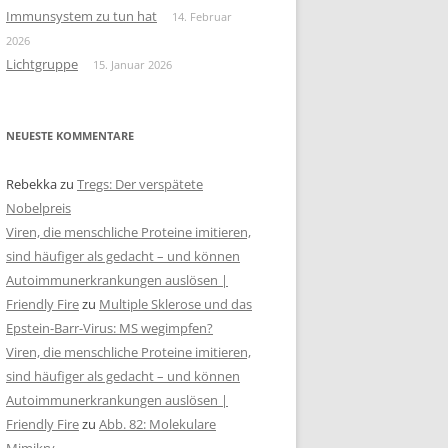
Immunsystem zu tun hat
14. Februar
2026
Lichtgruppe
15. Januar 2026
NEUESTE KOMMENTARE
Rebekka
zu
Tregs: Der verspätete
Nobelpreis
Viren, die menschliche Proteine imitieren,
sind häufiger als gedacht – und können
Autoimmunerkrankungen auslösen |
Friendly Fire
zu
Multiple Sklerose und das
Epstein-Barr-Virus: MS wegimpfen?
Viren, die menschliche Proteine imitieren,
sind häufiger als gedacht – und können
Autoimmunerkrankungen auslösen |
Friendly Fire
zu
Abb. 82: Molekulare