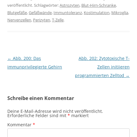
veröffentlicht. Schlagwörter:
Astrozyten
,
Blut-Hirn-Schranke
,
Blutgefäße
,
Gefäßwände
,
Immuntoleranz
,
Kostimulation
,
Mikroglia
,
Nervenzellen
,
Perizyten
,
T-Zelle
.
Beitragsnavigation
←
Abb. 200: Das
Abb. 202: Zytotoxische T-
immunprivilegierte Gehirn
Zellen initiieren
programmierten Zelltod
→
Schreibe einen Kommentar
Deine E-Mail-Adresse wird nicht veröffentlicht.
Erforderliche Felder sind mit
*
markiert
Kommentar
*