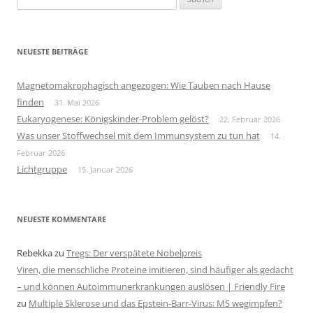
nach:
NEUESTE BEITRÄGE
Magnetomakrophagisch angezogen: Wie Tauben nach Hause
finden
31. Mai 2026
Eukaryogenese: Königskinder-Problem gelöst?
22. Februar 2026
Was unser Stoffwechsel mit dem Immunsystem zu tun hat
14.
Februar 2026
Lichtgruppe
15. Januar 2026
NEUESTE KOMMENTARE
Rebekka
zu
Tregs: Der verspätete Nobelpreis
Viren, die menschliche Proteine imitieren, sind häufiger als gedacht
– und können Autoimmunerkrankungen auslösen | Friendly Fire
zu
Multiple Sklerose und das Epstein-Barr-Virus: MS wegimpfen?