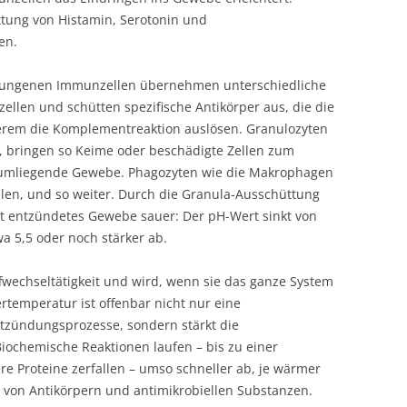
ttung von Histamin, Serotonin und
en.
rungenen Immunzellen übernehmen unterschiedliche
ellen und schütten spezifische Antikörper aus, die die
erem die Komplementreaktion auslösen. Granulozyten
s, bringen so Keime oder beschädigte Zellen zum
 umliegende Gewebe. Phagozyten wie die Makrophagen
len, und so weiter. Durch die Granula-Ausschüttung
ist entzündetes Gewebe sauer: Der pH-Wert sinkt von
 5,5 oder noch stärker ab.
fwechseltätigkeit und wird, wenn sie das ganze System
ertemperatur ist offenbar nicht nur eine
zündungsprozesse, sondern stärkt die
Biochemische Reaktionen laufen – bis zu einer
 Proteine zerfallen – umso schneller ab, je wärmer
ion von Antikörpern und antimikrobiellen Substanzen.