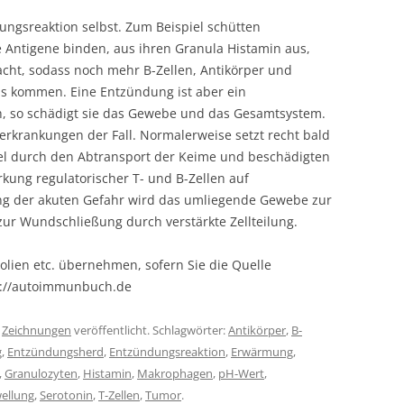
ungsreaktion selbst. Zum Beispiel schütten
e Antigene binden, aus ihren Granula Histamin aus,
cht, sodass noch mehr B-Zellen, Antikörper und
s kommen. Eine Entzündung ist aber ein
, so schädigt sie das Gewebe und das Gesamtsystem.
erkrankungen der Fall. Normalerweise setzt recht bald
el durch den Abtransport der Keime und beschädigten
kung regulatorischer T- und B-Zellen auf
ng der akuten Gefahr wird das umliegende Gewebe zur
zur Wundschließung durch verstärkte Zellteilung.
olien etc. übernehmen, sofern Sie die Quelle
s://autoimmunbuch.de
r
Zeichnungen
veröffentlicht. Schlagwörter:
Antikörper
,
B-
g
,
Entzündungsherd
,
Entzündungsreaktion
,
Erwärmung
,
,
Granulozyten
,
Histamin
,
Makrophagen
,
pH-Wert
,
ellung
,
Serotonin
,
T-Zellen
,
Tumor
.