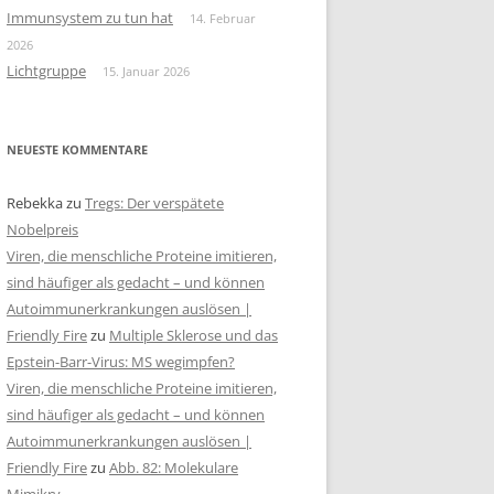
Immunsystem zu tun hat
14. Februar
2026
Lichtgruppe
15. Januar 2026
NEUESTE KOMMENTARE
Rebekka
zu
Tregs: Der verspätete
Nobelpreis
Viren, die menschliche Proteine imitieren,
sind häufiger als gedacht – und können
Autoimmunerkrankungen auslösen |
Friendly Fire
zu
Multiple Sklerose und das
Epstein-Barr-Virus: MS wegimpfen?
Viren, die menschliche Proteine imitieren,
sind häufiger als gedacht – und können
Autoimmunerkrankungen auslösen |
Friendly Fire
zu
Abb. 82: Molekulare