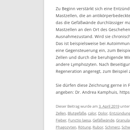
Zu Beginn verstärkt sich eine Entzünd
Mastzellen, die an antikörperbedeckt
das die Gefäßwände durchlässiger ma
Mastzellen an den Ort des Geschehen
Ausnahmezustand. Wird sie chronisch
Das ist beispielsweise bei Autoimmun
eine Gegensteuerung ein, zum Beispi
Zellen und durch die beruhigende Wir
andere Lymphozyten. Nach Beseitigu
Regeneration angeregt, zum Beispiel 
Sie dürfen diese Zeichnung gerne in F
angeben: Dr. Andrea Kamphuis, http
Dieser Beitrag wurde am
3. April 2019
unte
Zellen
,
Blutgefäße
,
calor
,
Dolor
,
Entzündun
Fieber
,
Functio laesa
,
Gefäßwände
,
Granula
Phagozyten
,
Rötung
,
Rubor
,
Schmerz
,
Schw