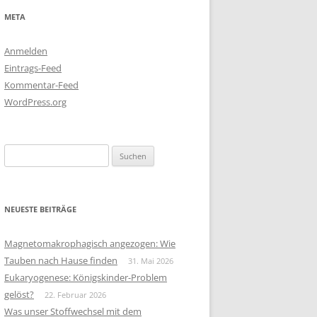
META
Anmelden
Eintrags-Feed
Kommentar-Feed
WordPress.org
Suchen
nach:
NEUESTE BEITRÄGE
Magnetomakrophagisch angezogen: Wie
Tauben nach Hause finden
31. Mai 2026
Eukaryogenese: Königskinder-Problem
gelöst?
22. Februar 2026
Was unser Stoffwechsel mit dem