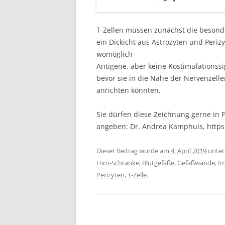
T-Zellen müssen zunächst die beson
ein Dickicht aus Astrozyten und Perizy
womöglich
Antigene, aber keine Kostimulationssi
bevor sie in die Nähe der Nervenzell
anrichten könnten.
Sie dürfen diese Zeichnung gerne in F
angeben: Dr. Andrea Kamphuis, http
Dieser Beitrag wurde am
4. April 2019
unte
Hirn-Schranke
,
Blutgefäße
,
Gefäßwände
,
I
Perizyten
,
T-Zelle
.