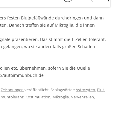
ders festen Blutgefäßwände durchdringen und dann
ten. Danach treffen sie auf Mikroglia, die ihnen
gnale präsentieren. Das stimmt die T-Zellen tolerant,
en gelangen, wo sie andernfalls großen Schaden
olien etc. übernehmen, sofern Sie die Quelle
s://autoimmunbuch.de
r
Zeichnungen
veröffentlicht. Schlagwörter:
Astrozyten
,
Blut-
mmuntoleranz
,
Kostimulation
,
Mikroglia
,
Nervenzellen
,