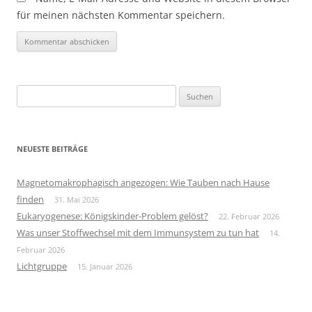
für meinen nächsten Kommentar speichern.
Suchen
nach:
NEUESTE BEITRÄGE
Magnetomakrophagisch angezogen: Wie Tauben nach Hause
finden
31. Mai 2026
Eukaryogenese: Königskinder-Problem gelöst?
22. Februar 2026
Was unser Stoffwechsel mit dem Immunsystem zu tun hat
14.
Februar 2026
Lichtgruppe
15. Januar 2026