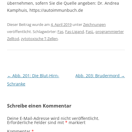
übernehmen, sofern Sie die Quelle angeben: Dr. Andrea
Kamphuis, https://autoimmunbuch.de
Dieser Beitrag wurde am
4. April 2019
unter
Zeichnungen
veröffentlicht. Schlagwörter:
Fas
,
Fas-Ligand
,
FasL
,
programmierter
Zelltod
,
zytotoxische T-Zellen
.
Beitragsnavigation
←
Abb. 201: Die Blut-Hirn-
Abb. 203: Brudermord
→
Schranke
Schreibe einen Kommentar
Deine E-Mail-Adresse wird nicht veröffentlicht.
Erforderliche Felder sind mit
*
markiert
Kommentar
*