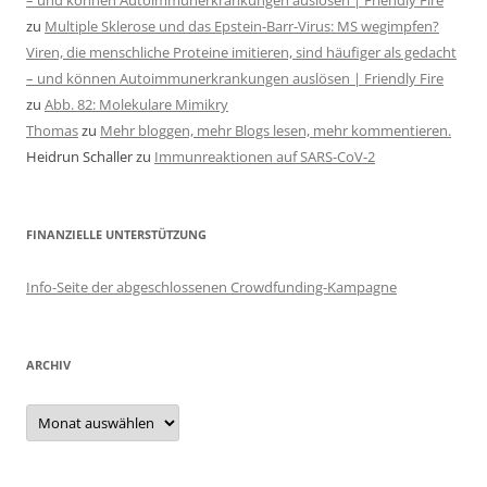
– und können Autoimmunerkrankungen auslösen | Friendly Fire
zu
Multiple Sklerose und das Epstein-Barr-Virus: MS wegimpfen?
Viren, die menschliche Proteine imitieren, sind häufiger als gedacht
– und können Autoimmunerkrankungen auslösen | Friendly Fire
zu
Abb. 82: Molekulare Mimikry
Thomas
zu
Mehr bloggen, mehr Blogs lesen, mehr kommentieren.
Heidrun Schaller
zu
Immunreaktionen auf SARS-CoV-2
FINANZIELLE UNTERSTÜTZUNG
Info-Seite der abgeschlossenen Crowdfunding-Kampagne
ARCHIV
Archiv