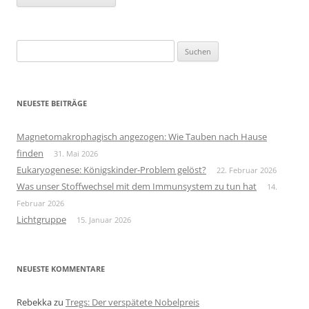
Suchen
nach:
NEUESTE BEITRÄGE
Magnetomakrophagisch angezogen: Wie Tauben nach Hause
finden
31. Mai 2026
Eukaryogenese: Königskinder-Problem gelöst?
22. Februar 2026
Was unser Stoffwechsel mit dem Immunsystem zu tun hat
14.
Februar 2026
Lichtgruppe
15. Januar 2026
NEUESTE KOMMENTARE
Rebekka
zu
Tregs: Der verspätete Nobelpreis