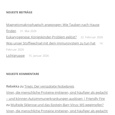
NEUESTE BEITRÄGE
Magnetomakrophagisch angezogen: Wie Tauben nach Hause
finden
31. Mai 2026
Eukaryogenese: Königskinder-Problem gelöst?
22. Februar 2026
Was unser Stoffwechsel mit dem Immunsystem zu tun hat
14.
Februar 2026
Lichtgruppe
15. Januar 2026
NEUESTE KOMMENTARE
Rebekka
zu
Tregs: Der verspätete Nobelpreis
Viren, die menschliche Proteine imitieren, sind häufiger als gedacht
– und können Autoimmunerkrankungen auslösen | Friendly Fire
zu
Multiple Sklerose und das Epstein-Barr-Virus: MS wegimpfen?
Viren, die menschliche Proteine imitieren, sind häufiger als gedacht