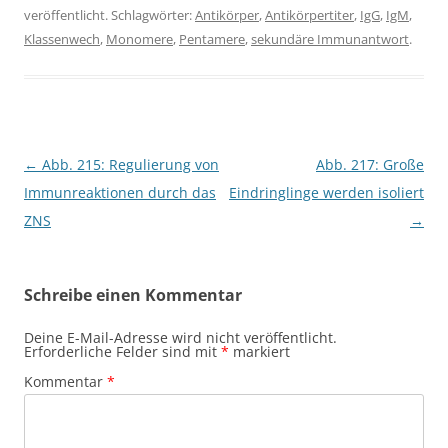
veröffentlicht. Schlagwörter:
Antikörper
,
Antikörpertiter
,
IgG
,
IgM
,
Klassenwech
,
Monomere
,
Pentamere
,
sekundäre Immunantwort
.
Beitragsnavigation
←
Abb. 215: Regulierung von
Abb. 217: Große
Immunreaktionen durch das
Eindringlinge werden isoliert
ZNS
→
Schreibe einen Kommentar
Deine E-Mail-Adresse wird nicht veröffentlicht.
Erforderliche Felder sind mit
*
markiert
Kommentar
*