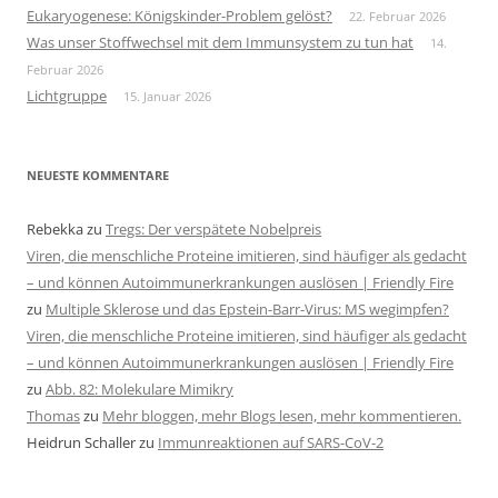
Eukaryogenese: Königskinder-Problem gelöst?
22. Februar 2026
Was unser Stoffwechsel mit dem Immunsystem zu tun hat
14.
Februar 2026
Lichtgruppe
15. Januar 2026
NEUESTE KOMMENTARE
Rebekka
zu
Tregs: Der verspätete Nobelpreis
Viren, die menschliche Proteine imitieren, sind häufiger als gedacht
– und können Autoimmunerkrankungen auslösen | Friendly Fire
zu
Multiple Sklerose und das Epstein-Barr-Virus: MS wegimpfen?
Viren, die menschliche Proteine imitieren, sind häufiger als gedacht
– und können Autoimmunerkrankungen auslösen | Friendly Fire
zu
Abb. 82: Molekulare Mimikry
Thomas
zu
Mehr bloggen, mehr Blogs lesen, mehr kommentieren.
Heidrun Schaller
zu
Immunreaktionen auf SARS-CoV-2