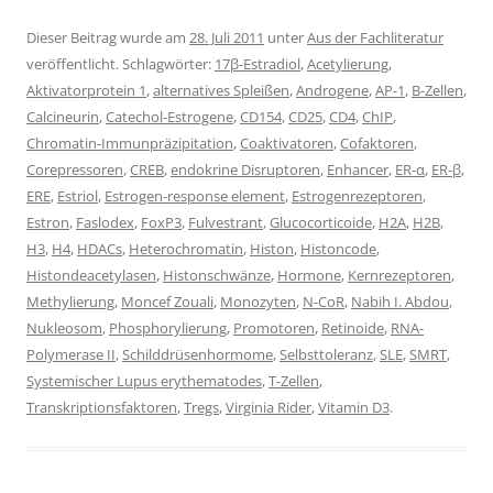
Dieser Beitrag wurde am
28. Juli 2011
unter
Aus der Fachliteratur
veröffentlicht. Schlagwörter:
17β-Estradiol
,
Acetylierung
,
Aktivatorprotein 1
,
alternatives Spleißen
,
Androgene
,
AP-1
,
B-Zellen
,
Calcineurin
,
Catechol-Estrogene
,
CD154
,
CD25
,
CD4
,
ChIP
,
Chromatin-Immunpräzipitation
,
Coaktivatoren
,
Cofaktoren
,
Corepressoren
,
CREB
,
endokrine Disruptoren
,
Enhancer
,
ER-α
,
ER-β
,
ERE
,
Estriol
,
Estrogen-response element
,
Estrogenrezeptoren
,
Estron
,
Faslodex
,
FoxP3
,
Fulvestrant
,
Glucocorticoide
,
H2A
,
H2B
,
H3
,
H4
,
HDACs
,
Heterochromatin
,
Histon
,
Histoncode
,
Histondeacetylasen
,
Histonschwänze
,
Hormone
,
Kernrezeptoren
,
Methylierung
,
Moncef Zouali
,
Monozyten
,
N-CoR
,
Nabih I. Abdou
,
Nukleosom
,
Phosphorylierung
,
Promotoren
,
Retinoide
,
RNA-
Polymerase II
,
Schilddrüsenhormome
,
Selbsttoleranz
,
SLE
,
SMRT
,
Systemischer Lupus erythematodes
,
T-Zellen
,
Transkriptionsfaktoren
,
Tregs
,
Virginia Rider
,
Vitamin D3
.