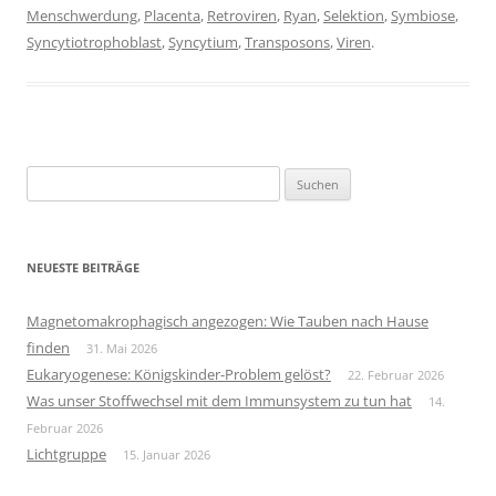
Menschwerdung
,
Placenta
,
Retroviren
,
Ryan
,
Selektion
,
Symbiose
,
Syncytiotrophoblast
,
Syncytium
,
Transposons
,
Viren
.
Suchen
nach:
NEUESTE BEITRÄGE
Magnetomakrophagisch angezogen: Wie Tauben nach Hause
finden
31. Mai 2026
Eukaryogenese: Königskinder-Problem gelöst?
22. Februar 2026
Was unser Stoffwechsel mit dem Immunsystem zu tun hat
14.
Februar 2026
Lichtgruppe
15. Januar 2026