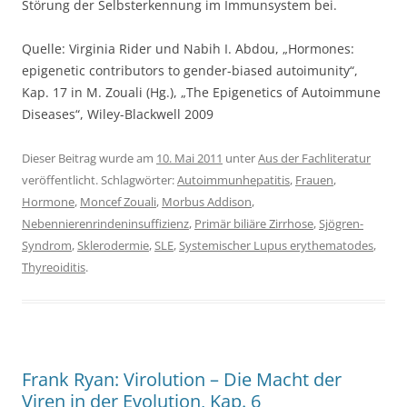
Störung der Selbsterkennung im Immunsystem bei.
Quelle: Virginia Rider und Nabih I. Abdou, „Hormones:
epigenetic contributors to gender-biased autoimunity“,
Kap. 17 in M. Zouali (Hg.), „The Epigenetics of Autoimmune
Diseases“, Wiley-Blackwell 2009
Dieser Beitrag wurde am
10. Mai 2011
unter
Aus der Fachliteratur
veröffentlicht. Schlagwörter:
Autoimmunhepatitis
,
Frauen
,
Hormone
,
Moncef Zouali
,
Morbus Addison
,
Nebennierenrindeninsuffizienz
,
Primär biliäre Zirrhose
,
Sjögren-
Syndrom
,
Sklerodermie
,
SLE
,
Systemischer Lupus erythematodes
,
Thyreoiditis
.
Frank Ryan: Virolution – Die Macht der
Viren in der Evolution, Kap. 6