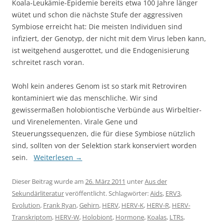
Koala-Leukämie-Epidemie bereits etwa 100 Jahre länger
wütet und schon die nächste Stufe der aggressiven
Symbiose erreicht hat: Die meisten Individuen sind
infiziert, der Genotyp, der nicht mit dem Virus leben kann,
ist weitgehend ausgerottet, und die Endogenisierung
schreitet rasch voran.
Wohl kein anderes Genom ist so stark mit Retroviren
kontaminiert wie das menschliche. Wir sind
gewissermaßen holobiontische Verbünde aus Wirbeltier-
und Virenelementen. Virale Gene und
Steuerungssequenzen, die für diese Symbiose nützlich
sind, sollten von der Selektion stark konserviert worden
sein.
Weiterlesen
→
Dieser Beitrag wurde am
26. März 2011
unter
Aus der
Sekundärliteratur
veröffentlicht. Schlagwörter:
Aids
,
ERV3
,
Evolution
,
Frank Ryan
,
Gehirn
,
HERV
,
HERV-K
,
HERV-R
,
HERV-
Transkriptom
,
HERV-W
,
Holobiont
,
Hormone
,
Koalas
,
LTRs
,