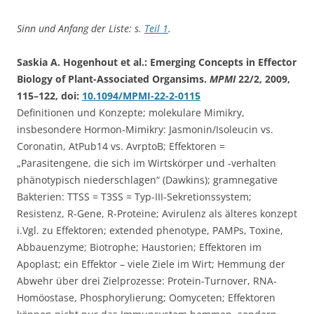
Sinn und Anfang der Liste: s.
Teil 1
.
Saskia A. Hogenhout et al.: Emerging Concepts in Effector
Biology of Plant-Associated Organsims.
MPMI
22/2, 2009,
115–122, doi:
10.1094/MPMI-22-2-0115
Definitionen und Konzepte; molekulare Mimikry,
insbesondere Hormon-Mimikry: Jasmonin/Isoleucin vs.
Coronatin, AtPub14 vs. AvrptoB; Effektoren =
„Parasitengene, die sich im Wirtskörper und -verhalten
phänotypisch niederschlagen“ (Dawkins); gramnegative
Bakterien: TTSS = T3SS = Typ-III-Sekretionssystem;
Resistenz, R-Gene, R-Proteine; Avirulenz als älteres konzept
i.Vgl. zu Effektoren; extended phenotype, PAMPs, Toxine,
Abbauenzyme; Biotrophe; Haustorien; Effektoren im
Apoplast; ein Effektor – viele Ziele im Wirt; Hemmung der
Abwehr über drei Zielprozesse: Protein-Turnover, RNA-
Homöostase, Phosphorylierung; Oomyceten; Effektoren