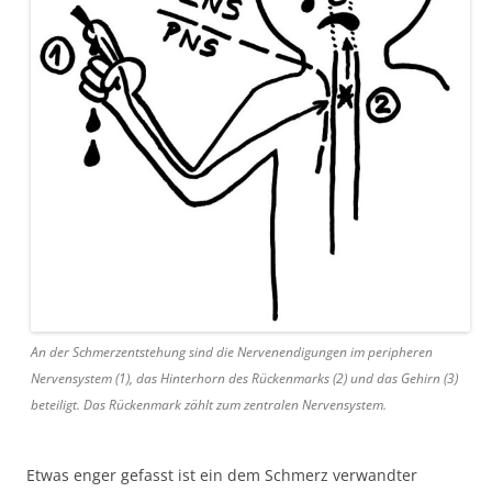
An der Schmerzentstehung sind die Nervenendigungen im peripheren
Nervensystem (1), das Hinterhorn des Rückenmarks (2) und das Gehirn (3)
beteiligt. Das Rückenmark zählt zum zentralen Nervensystem.
Etwas enger gefasst ist ein dem Schmerz verwandter