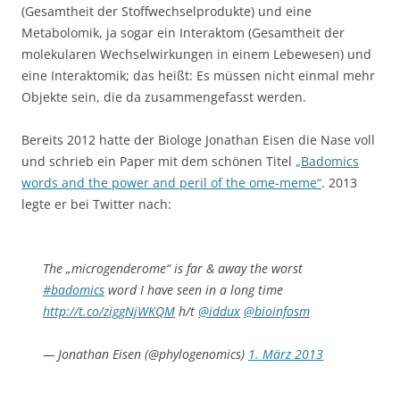
(Gesamtheit der Stoffwechselprodukte) und eine
Metabolomik, ja sogar ein Interaktom (Gesamtheit der
molekularen Wechselwirkungen in einem Lebewesen) und
eine Interaktomik; das heißt: Es müssen nicht einmal mehr
Objekte sein, die da zusammengefasst werden.
Bereits 2012 hatte der Biologe Jonathan Eisen die Nase voll
und schrieb ein Paper mit dem schönen Titel
„Badomics
words and the power and peril of the ome-meme“
. 2013
legte er bei Twitter nach:
The „microgenderome“ is far & away the worst
#badomics
word I have seen in a long time
http://t.co/ziggNjWKQM
h/t
@iddux
@bioinfosm
— Jonathan Eisen (@phylogenomics)
1. März 2013