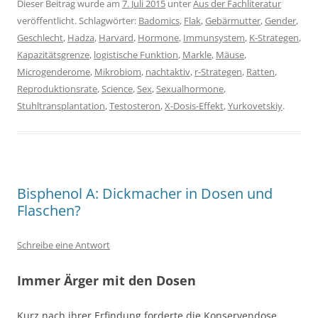
Dieser Beitrag wurde am
7. Juli 2015
unter
Aus der Fachliteratur
veröffentlicht. Schlagwörter:
Badomics
,
Flak
,
Gebärmutter
,
Gender
,
Geschlecht
,
Hadza
,
Harvard
,
Hormone
,
Immunsystem
,
K-Strategen
,
Kapazitätsgrenze
,
logistische Funktion
,
Markle
,
Mäuse
,
Microgenderome
,
Mikrobiom
,
nachtaktiv
,
r-Strategen
,
Ratten
,
Reproduktionsrate
,
Science
,
Sex
,
Sexualhormone
,
Stuhltransplantation
,
Testosteron
,
X-Dosis-Effekt
,
Yurkovetskiy
.
Bisphenol A: Dickmacher in Dosen und
Flaschen?
Schreibe eine Antwort
Immer Ärger mit den Dosen
Kurz nach ihrer Erfindung forderte die Konservendose