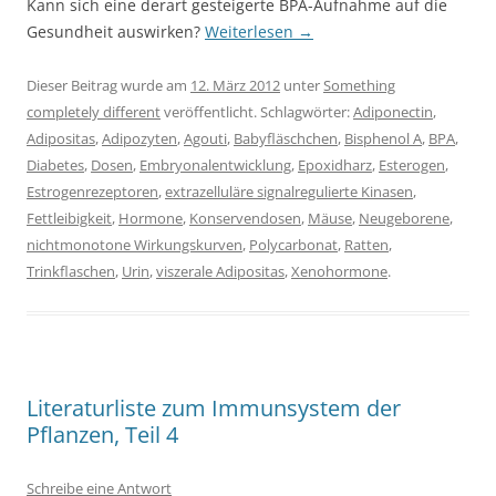
Kann sich eine derart gesteigerte BPA-Aufnahme auf die
Gesundheit auswirken?
Weiterlesen
→
Dieser Beitrag wurde am
12. März 2012
unter
Something
completely different
veröffentlicht. Schlagwörter:
Adiponectin
,
Adipositas
,
Adipozyten
,
Agouti
,
Babyfläschchen
,
Bisphenol A
,
BPA
,
Diabetes
,
Dosen
,
Embryonalentwicklung
,
Epoxidharz
,
Esterogen
,
Estrogenrezeptoren
,
extrazelluläre signalregulierte Kinasen
,
Fettleibigkeit
,
Hormone
,
Konservendosen
,
Mäuse
,
Neugeborene
,
nichtmonotone Wirkungskurven
,
Polycarbonat
,
Ratten
,
Trinkflaschen
,
Urin
,
viszerale Adipositas
,
Xenohormone
.
Literaturliste zum Immunsystem der
Pflanzen, Teil 4
Schreibe eine Antwort