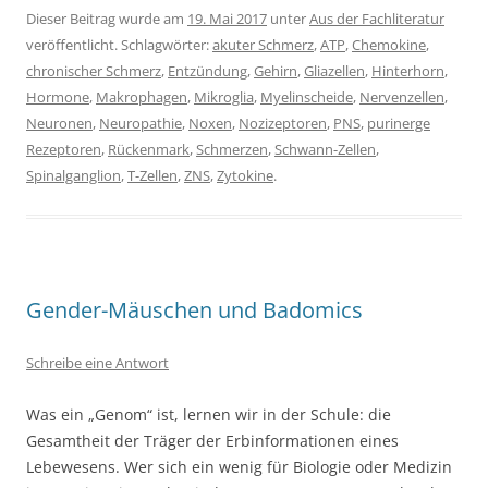
Dieser Beitrag wurde am
19. Mai 2017
unter
Aus der Fachliteratur
veröffentlicht. Schlagwörter:
akuter Schmerz
,
ATP
,
Chemokine
,
chronischer Schmerz
,
Entzündung
,
Gehirn
,
Gliazellen
,
Hinterhorn
,
Hormone
,
Makrophagen
,
Mikroglia
,
Myelinscheide
,
Nervenzellen
,
Neuronen
,
Neuropathie
,
Noxen
,
Nozizeptoren
,
PNS
,
purinerge
Rezeptoren
,
Rückenmark
,
Schmerzen
,
Schwann-Zellen
,
Spinalganglion
,
T-Zellen
,
ZNS
,
Zytokine
.
Gender-Mäuschen und Badomics
Schreibe eine Antwort
Was ein „Genom“ ist, lernen wir in der Schule: die
Gesamtheit der Träger der Erbinformationen eines
Lebewesens. Wer sich ein wenig für Biologie oder Medizin