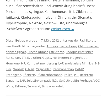
können nicht nur das Immunsystem hemmen, sondern
auch Pflanzenverhalten und -entwicklung beeinflussen;
Pseudomonas syringae, Xanthomonas citri, Gibberella
fujikuroi, Cladosporium fulvum: Öffnung der Stomata,
Hypertrophie, Nekrose, Geschwulste, übermäßiges
„Schießen“; Agrobacterium;
Weiterlesen
→
Dieser Beitrag wurde am
7. März 2012
unter
Aus der Fachliteratur
veröffentlicht. Schlagwörter:
Arimura
,
Bestäubung
,
Chloroplasten
,
danger signals
,
Dinesh-Kumar
,
Effektoren
,
Endoplasmatisches
Reticulum
,
ETI
,
Evolution
,
Gupta
,
Herbivoren
,
Hogenhout
,
Hormone
,
HR
,
Kompartimentierung
,
LAR
,
molekulare Mimikry
,
NB-
LRR
,
Nonself
,
O'Neill
,
Organellen
,
Padmanabhan
,
PAMP
,
Pathogene
,
Pflanzen
,
Pflanzenhormone
,
Pollen
,
PTI
,
Resistenz
,
Sanabria
,
SAR
,
Selbstinkompatibilität
,
Self
,
Ubiquitin
,
Verhage
,
VOC
,
Wirte
,
Zellkern
,
Zellwand
,
Zickzackmodell
.