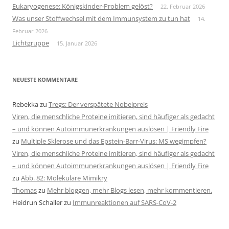
Eukaryogenese: Königskinder-Problem gelöst?
22. Februar 2026
Was unser Stoffwechsel mit dem Immunsystem zu tun hat
14.
Februar 2026
Lichtgruppe
15. Januar 2026
NEUESTE KOMMENTARE
Rebekka
zu
Tregs: Der verspätete Nobelpreis
Viren, die menschliche Proteine imitieren, sind häufiger als gedacht
– und können Autoimmunerkrankungen auslösen | Friendly Fire
zu
Multiple Sklerose und das Epstein-Barr-Virus: MS wegimpfen?
Viren, die menschliche Proteine imitieren, sind häufiger als gedacht
– und können Autoimmunerkrankungen auslösen | Friendly Fire
zu
Abb. 82: Molekulare Mimikry
Thomas
zu
Mehr bloggen, mehr Blogs lesen, mehr kommentieren.
Heidrun Schaller
zu
Immunreaktionen auf SARS-CoV-2