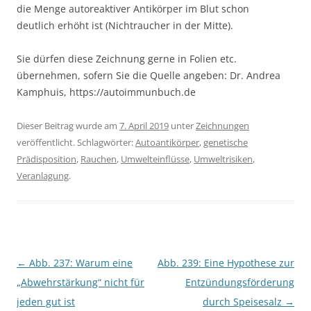
die Menge autoreaktiver Antikörper im Blut schon
deutlich erhöht ist (Nichtraucher in der Mitte).
Sie dürfen diese Zeichnung gerne in Folien etc.
übernehmen, sofern Sie die Quelle angeben: Dr. Andrea
Kamphuis, https://autoimmunbuch.de
Dieser Beitrag wurde am
7. April 2019
unter
Zeichnungen
veröffentlicht. Schlagwörter:
Autoantikörper
,
genetische
Prädisposition
,
Rauchen
,
Umwelteinflüsse
,
Umweltrisiken
,
Veranlagung
.
Beitragsnavigation
←
Abb. 237: Warum eine
Abb. 239: Eine Hypothese zur
„Abwehrstärkung“ nicht für
Entzündungsförderung
jeden gut ist
durch Speisesalz
→