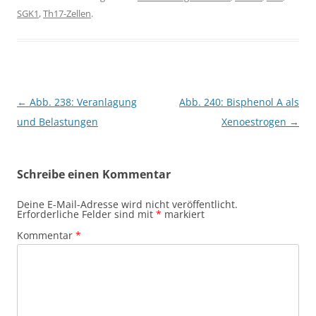
SGK1
,
Th17-Zellen
.
Beitragsnavigation
←
Abb. 238: Veranlagung
Abb. 240: Bisphenol A als
und Belastungen
Xenoestrogen
→
Schreibe einen Kommentar
Deine E-Mail-Adresse wird nicht veröffentlicht.
Erforderliche Felder sind mit
*
markiert
Kommentar
*