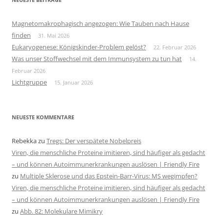
Magnetomakrophagisch angezogen: Wie Tauben nach Hause
finden
31. Mai 2026
Eukaryogenese: Königskinder-Problem gelöst?
22. Februar 2026
Was unser Stoffwechsel mit dem Immunsystem zu tun hat
14.
Februar 2026
Lichtgruppe
15. Januar 2026
NEUESTE KOMMENTARE
Rebekka
zu
Tregs: Der verspätete Nobelpreis
Viren, die menschliche Proteine imitieren, sind häufiger als gedacht
– und können Autoimmunerkrankungen auslösen | Friendly Fire
zu
Multiple Sklerose und das Epstein-Barr-Virus: MS wegimpfen?
Viren, die menschliche Proteine imitieren, sind häufiger als gedacht
– und können Autoimmunerkrankungen auslösen | Friendly Fire
zu
Abb. 82: Molekulare Mimikry