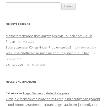
Suchen
nach:
NEUESTE BEITRÄGE
Magnetomakrophagisch angezogen: Wie Tauben nach Hause
finden
31. Mai 2026
Eukaryogenese: Königskinder-Problem gelöst?
22. Februar 2026
Was unser Stoffwechsel mit dem Immunsystem zu tun hat
14.
Februar 2026
Lichtgruppe
15. Januar 2026
NEUESTE KOMMENTARE
Rebekka
zu
Tregs: Der verspätete Nobelpreis
Viren, die menschliche Proteine imitieren, sind häufiger als gedacht
– und können Autoimmunerkrankungen auslösen | Friendly Fire