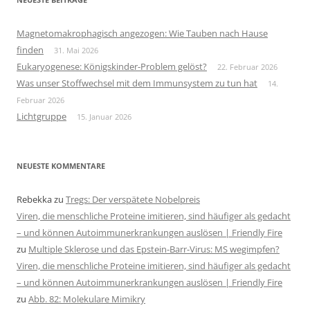
Magnetomakrophagisch angezogen: Wie Tauben nach Hause
finden
31. Mai 2026
Eukaryogenese: Königskinder-Problem gelöst?
22. Februar 2026
Was unser Stoffwechsel mit dem Immunsystem zu tun hat
14.
Februar 2026
Lichtgruppe
15. Januar 2026
NEUESTE KOMMENTARE
Rebekka
zu
Tregs: Der verspätete Nobelpreis
Viren, die menschliche Proteine imitieren, sind häufiger als gedacht
– und können Autoimmunerkrankungen auslösen | Friendly Fire
zu
Multiple Sklerose und das Epstein-Barr-Virus: MS wegimpfen?
Viren, die menschliche Proteine imitieren, sind häufiger als gedacht
– und können Autoimmunerkrankungen auslösen | Friendly Fire
zu
Abb. 82: Molekulare Mimikry