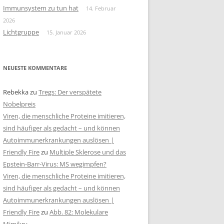
Immunsystem zu tun hat
14. Februar
2026
Lichtgruppe
15. Januar 2026
NEUESTE KOMMENTARE
Rebekka
zu
Tregs: Der verspätete
Nobelpreis
Viren, die menschliche Proteine imitieren,
sind häufiger als gedacht – und können
Autoimmunerkrankungen auslösen |
Friendly Fire
zu
Multiple Sklerose und das
Epstein-Barr-Virus: MS wegimpfen?
Viren, die menschliche Proteine imitieren,
sind häufiger als gedacht – und können
Autoimmunerkrankungen auslösen |
Friendly Fire
zu
Abb. 82: Molekulare