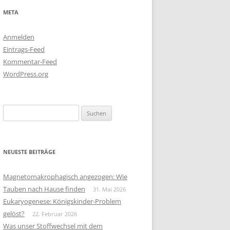
META
Anmelden
Eintrags-Feed
Kommentar-Feed
WordPress.org
Suchen
nach:
NEUESTE BEITRÄGE
Magnetomakrophagisch angezogen: Wie
Tauben nach Hause finden
31. Mai 2026
Eukaryogenese: Königskinder-Problem
gelöst?
22. Februar 2026
Was unser Stoffwechsel mit dem