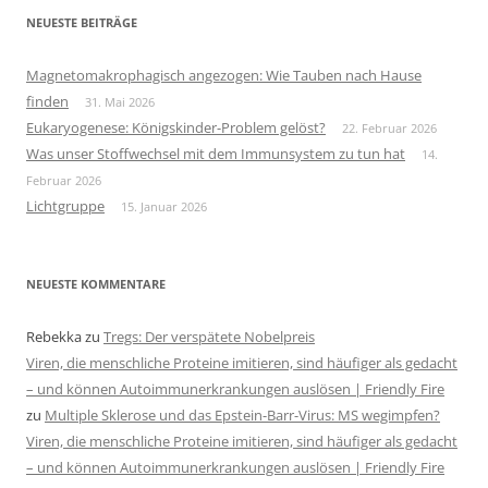
NEUESTE BEITRÄGE
Magnetomakrophagisch angezogen: Wie Tauben nach Hause
finden
31. Mai 2026
Eukaryogenese: Königskinder-Problem gelöst?
22. Februar 2026
Was unser Stoffwechsel mit dem Immunsystem zu tun hat
14.
Februar 2026
Lichtgruppe
15. Januar 2026
NEUESTE KOMMENTARE
Rebekka
zu
Tregs: Der verspätete Nobelpreis
Viren, die menschliche Proteine imitieren, sind häufiger als gedacht
– und können Autoimmunerkrankungen auslösen | Friendly Fire
zu
Multiple Sklerose und das Epstein-Barr-Virus: MS wegimpfen?
Viren, die menschliche Proteine imitieren, sind häufiger als gedacht
– und können Autoimmunerkrankungen auslösen | Friendly Fire