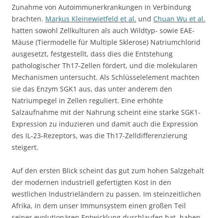
Zunahme von Autoimmunerkrankungen in Verbindung
brachten.
Markus Kleinewietfeld et al.
und
Chuan Wu et al.
hatten sowohl Zellkulturen als auch Wildtyp- sowie EAE-
Mäuse (Tiermodelle für Multiple Sklerose) Natriumchlorid
ausgesetzt, festgestellt, dass dies die Entstehung
pathologischer Th17-Zellen fördert, und die molekularen
Mechanismen untersucht. Als Schlüsselelement machten
sie das Enzym SGK1 aus, das unter anderem den
Natriumpegel in Zellen reguliert. Eine erhöhte
Salzaufnahme mit der Nahrung scheint eine starke SGK1-
Expression zu induzieren und damit auch die Expression
des IL-23-Rezeptors, was die Th17-Zelldifferenzierung
steigert.
Auf den ersten Blick scheint das gut zum hohen Salzgehalt
der modernen industriell gefertigten Kost in den
westlichen Industrieländern zu passen. Im steinzeitlichen
Afrika, in dem unser Immunsystem einen großen Teil
seiner evolutionären Entwicklung durchlaufen hat, haben