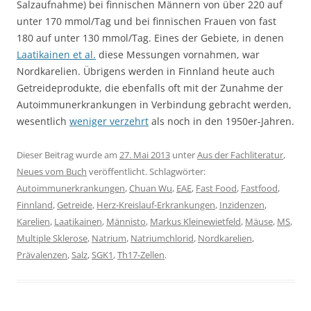
Salzaufnahme) bei finnischen Männern von über 220 auf
unter 170 mmol/Tag und bei finnischen Frauen von fast
180 auf unter 130 mmol/Tag. Eines der Gebiete, in denen
Laatikainen et al.
diese Messungen vornahmen, war
Nordkarelien. Übrigens werden in Finnland heute auch
Getreideprodukte, die ebenfalls oft mit der Zunahme der
Autoimmunerkrankungen in Verbindung gebracht werden,
wesentlich
weniger verzehrt
als noch in den 1950er-Jahren.
Dieser Beitrag wurde am
27. Mai 2013
unter
Aus der Fachliteratur
,
Neues vom Buch
veröffentlicht. Schlagwörter:
Autoimmunerkrankungen
,
Chuan Wu
,
EAE
,
Fast Food
,
Fastfood
,
Finnland
,
Getreide
,
Herz-Kreislauf-Erkrankungen
,
Inzidenzen
,
Karelien
,
Laatikainen
,
Männisto
,
Markus Kleinewietfeld
,
Mäuse
,
MS
,
Multiple Sklerose
,
Natrium
,
Natriumchlorid
,
Nordkarelien
,
Prävalenzen
,
Salz
,
SGK1
,
Th17-Zellen
.