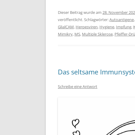
Dieser Beitrag wurde am
28. November 20
veröffentlicht. Schlagwörter:
Autoantigene
GlialCAM
,
Herpesviren
,
Hygiene
,
Impfung
,
Mimikry
,
MS
,
Multiple Sklerose
,
Pfeiffer-Dr
Das seltsame Immunsyste
Schreibe eine Antwort