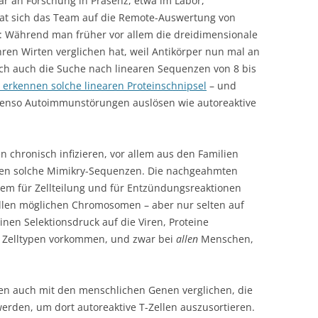
r an Forschung in Präsenz, etwa im Labor,
hat sich das Team auf die Remote-Auswertung von
: Während man früher vor allem die dreidimensionale
hren Wirten verglichen hat, weil Antikörper nun mal an
ich auch die Suche nach linearen Sequenzen von 8 bis
n erkennen solche linearen Proteinschnipsel
– und
ebenso Autoimmunstörungen auslösen wie autoreaktive
n chronisch infizieren, vor allem aus den Familien
lten solche Mimikry-Sequenzen. Die nachgeahmten
llem für Zellteilung und für Entzündungsreaktionen
allen möglichen Chromosomen – aber nur selten auf
en Selektionsdruck auf die Viren, Proteine
n Zelltypen vorkommen, und zwar bei
allen
Menschen,
n auch mit den menschlichen Genen verglichen, die
erden, um dort autoreaktive T-Zellen auszusortieren.