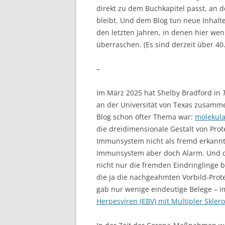
direkt zu dem Buchkapitel passt, an 
bleibt. Und dem Blog tun neue Inhalte
den letzten Jahren, in denen hier weni
überraschen. (Es sind derzeit über 40.
–
Im März 2025 hat Shelby Bradford in
an der Universität von Texas zusamme
Blog schon öfter Thema war:
molekula
die dreidimensionale Gestalt von Pro
Immunsystem nicht als fremd erkann
Immunsystem aber doch Alarm. Und d
nicht nur die fremden Eindringlinge 
die ja die nachgeahmten Vorbild-Prote
gab nur wenige eindeutige Belege – 
Herpesviren (EBV) mit Multipler Skler