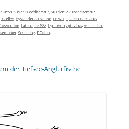
22
unter
Aus der Fachliteratur
,
Aus der Sekundärliteratur
,
B-Zellen
,
bystander activation
,
EBNA1
,
Epstein-Barr-Virus
,
Koevolution
,
Latenz
,
LMP2A
,
Lymphocryptovirus
,
molekulare
üsenfieber
,
Screening
,
T-Zellen
.
m der Tiefsee-Anglerfische