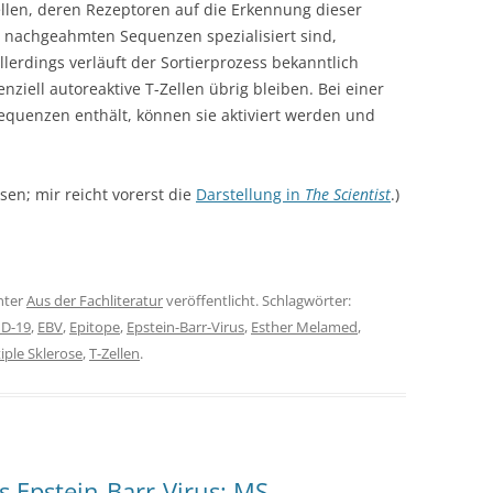
ellen, deren Rezeptoren auf die Erkennung dieser
n nachgeahmten Sequenzen spezialisiert sind,
Allerdings verläuft der Sortierprozess bekanntlich
ziell autoreaktive T-Zellen übrig bleiben. Bei einer
Sequenzen enthält, können sie aktiviert werden und
esen; mir reicht vorerst die
Darstellung in
The Scientist
.)
nter
Aus der Fachliteratur
veröffentlicht. Schlagwörter:
D-19
,
EBV
,
Epitope
,
Epstein-Barr-Virus
,
Esther Melamed
,
iple Sklerose
,
T-Zellen
.
s Epstein-Barr-Virus: MS