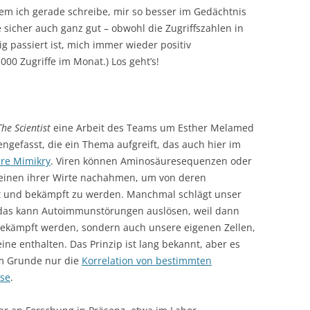
dem ich gerade schreibe, mir so besser im Gedächtnis
 sicher auch ganz gut – obwohl die Zugriffszahlen in
g passiert ist, mich immer wieder positiv
000 Zugriffe im Monat.) Los geht’s!
The Scientist
eine Arbeit des Teams um Esther Melamed
ngefasst, die ein Thema aufgreift, das auch hier im
re Mimikry
. Viren können Aminosäuresequenzen oder
teinen ihrer Wirte nachahmen, um von deren
t und bekämpft zu werden. Manchmal schlägt unser
as kann Autoimmunstörungen auslösen, weil dann
bekämpft werden, sondern auch unsere eigenen Zellen,
ine enthalten. Das Prinzip ist lang bekannt, aber es
im Grunde nur die
Korrelation von bestimmten
ose
.