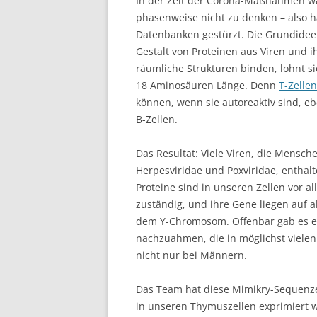
In der Zeit der Corona-Maßnahmen wa
phasenweise nicht zu denken – also 
Datenbanken gestürzt. Die Grundidee
Gestalt von Proteinen aus Viren und i
räumliche Strukturen binden, lohnt s
18 Aminosäuren Länge. Denn
T-Zelle
können, wenn sie autoreaktiv sind, 
B-Zellen.
Das Resultat: Viele Viren, die Mensche
Herpesviridae und Poxviridae, entha
Proteine sind in unseren Zellen vor a
zuständig, und ihre Gene liegen auf 
dem Y-Chromosom. Offenbar gab es ein
nachzuahmen, die in möglichst viele
nicht nur bei Männern.
Das Team hat diese Mimikry-Sequenze
in unseren Thymuszellen exprimiert w