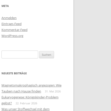
META
Anmelden
Eintrags-Feed
Kommentar-Feed
WordPress.org
Suchen
nach:
NEUESTE BEITRÄGE
Magnetomakrophagisch angezogen: Wie
Tauben nach Hause finden
31. Mai 2026
Eukaryogenese: Königskinder-Problem
gelöst?
22. Februar 2026
Was unser Stoffwechsel mit dem