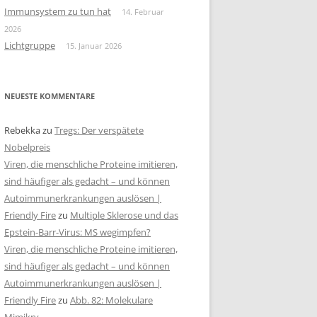
Immunsystem zu tun hat
14. Februar
2026
Lichtgruppe
15. Januar 2026
NEUESTE KOMMENTARE
Rebekka
zu
Tregs: Der verspätete
Nobelpreis
Viren, die menschliche Proteine imitieren,
sind häufiger als gedacht – und können
Autoimmunerkrankungen auslösen |
Friendly Fire
zu
Multiple Sklerose und das
Epstein-Barr-Virus: MS wegimpfen?
Viren, die menschliche Proteine imitieren,
sind häufiger als gedacht – und können
Autoimmunerkrankungen auslösen |
Friendly Fire
zu
Abb. 82: Molekulare