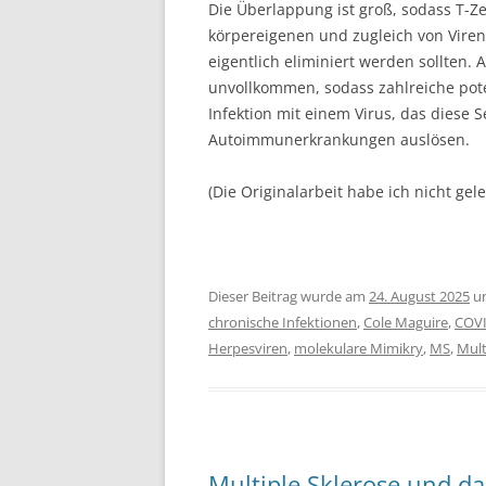
Die Überlappung ist groß, sodass T-Z
körpereigenen und zugleich von Vire
eigentlich eliminiert werden sollten. 
unvollkommen, sodass zahlreiche poten
Infektion mit einem Virus, das diese 
Autoimmunerkrankungen auslösen.
(Die Originalarbeit habe ich nicht gel
Dieser Beitrag wurde am
24. August 2025
u
chronische Infektionen
,
Cole Maguire
,
COVI
Herpesviren
,
molekulare Mimikry
,
MS
,
Mult
Multiple Sklerose und da