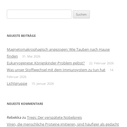
Suchen
nach:
NEUESTE BEITRÄGE
Magnetomakrophagisch angezogen: Wie Tauben nach Hause
finden
31. Mai 2026
Eukaryogenese: Königskinder-Problem gelöst?
22. Februar 2026
Was unser Stoffwechsel mit dem Immunsystem zu tun hat
14.
Februar 2026
Lichtgruppe
15. Januar 2026
NEUESTE KOMMENTARE
Rebekka
zu
Tregs: Der verspätete Nobelpreis
Viren, die menschliche Proteine imitieren, sind häufiger als gedacht