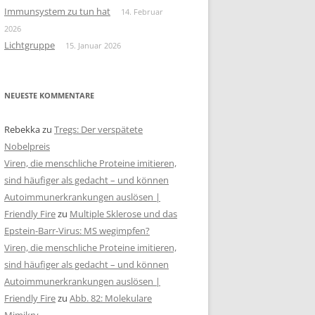
Immunsystem zu tun hat
14. Februar
2026
Lichtgruppe
15. Januar 2026
NEUESTE KOMMENTARE
Rebekka
zu
Tregs: Der verspätete
Nobelpreis
Viren, die menschliche Proteine imitieren,
sind häufiger als gedacht – und können
Autoimmunerkrankungen auslösen |
Friendly Fire
zu
Multiple Sklerose und das
Epstein-Barr-Virus: MS wegimpfen?
Viren, die menschliche Proteine imitieren,
sind häufiger als gedacht – und können
Autoimmunerkrankungen auslösen |
Friendly Fire
zu
Abb. 82: Molekulare