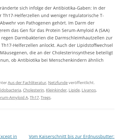
derte sich infolge der Antibiotika-Gaben: In der
 Th17-Helferzellen und weniger regulatorische T-
e Abwehr von Pathogenen gehört. Im Darm der
rem das Gen für das Protein Serum-Amyloid A (SAA)
 regen Darmbakterien die Darmschleimhautzellen zur
Th17-Helferzellen anlockt. Auch der Lipidstoffwechsel
 Mäusegenen, die an der Cholesterinsynthese beteiligt
e nun, ob Antibiotika bei Menschenkindern ähnlich
nter
Aus der Fachliteratur
,
Netzfunde
veröffentlicht.
fidobacteria
,
Cholesterin
,
Kleinkinder
,
Lipide
,
Livanos
,
erum-Amyloid A
,
Th17
,
Tregs
.
xcept in
Vom Kaiserschnitt bis zur Erdnussbutter: