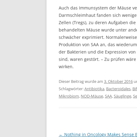
Auch das Immunsystem der Mäuse verän
Darmschleimhaut fanden sich weniger
Zellen (Tregs), zu deren Aufgaben di
behandelten Mäuse wurde unter ande
schwächer exprimiert. Normalerweise
Produktion von SAA an, das wiederum 
der Bakterien und die Expression von
sind, waren gestört. – Zu prüfen wär
wirken.
Dieser Beitrag wurde am
3. Oktober 2016
u
Schlagwörter:
Antibiotika
,
Bacteroidales
,
Bi
Mikrobiom
,
NOD-Mäuse
,
SAA
,
Säuglinge
,
S
Beitragsnavigation
←
Nothing in Oncology Makes Sense E