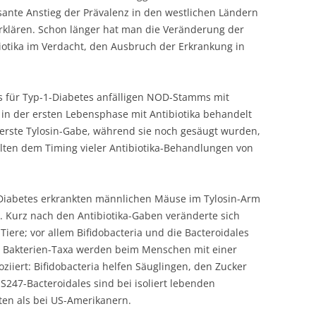
sante Anstieg der Prävalenz in den westlichen Ländern
erklären. Schon länger hat man die Veränderung der
iotika im Verdacht, den Ausbruch der Erkrankung in
s für Typ-1-Diabetes anfälligen NOD-Stamms mit
 in der ersten Lebensphase mit Antibiotika behandelt
erste Tylosin-Gabe, während sie noch gesäugt wurden,
llten dem Timing vieler Antibiotika-Behandlungen von
 Diabetes erkrankten männlichen Mäuse im Tylosin-Arm
. Kurz nach den Antibiotika-Gaben veränderte sich
iere; vor allem Bifidobacteria und die Bacteroidales
se Bakterien-Taxa werden beim Menschen mit einer
iiert: Bifidobacteria helfen Säuglingen, den Zucker
247-Bacteroidales sind bei isoliert lebenden
ten als bei US-Amerikanern.