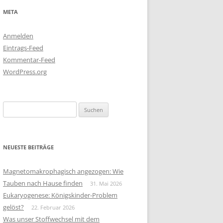
META
Anmelden
Eintrags-Feed
Kommentar-Feed
WordPress.org
Suchen
nach:
NEUESTE BEITRÄGE
Magnetomakrophagisch angezogen: Wie
Tauben nach Hause finden
31. Mai 2026
Eukaryogenese: Königskinder-Problem
gelöst?
22. Februar 2026
Was unser Stoffwechsel mit dem