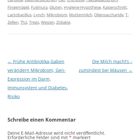
Fingernägel
,
Fujimura
,
Gluten
,
Hygiene-Hypothese
,
Kaiserschnitt
,
Lactobacillus
,
Lynch
,
Mikrobiom
,
Muttermilch
,
Oligosaccharide
,
T-
Zellen
,
Th2
,
Tregs
,
Weizen
,
Zöliakie
.
Beitragsnavigation
←
Frühe Antibiotika-Gaben
Die Milch macht’s –
verändern Mikrobiom, Gen-
zumindest bei Mäusen
→
Expression im Darm,
Immunsystem und Diabetes-
Risiko
Schreibe einen Kommentar
Deine E-Mail-Adresse wird nicht veröffentlicht.
Erforderliche Felder sind mit
*
markiert