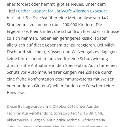
eher fördert oder hemmt, gibt es Neues. Unter dem
Titel
Further Support for Early-Life Allergen Exposure
berichtet
The Scientist
über eine Metaanalyse von 146
Studien mit zusammen über 200.000 Kindern. Die
Ergebnisse: Kleinkinder, die schon früh Eier oder Erdnüsse
zu sich nehmen, haben ein geringeres Risiko, später
allergisch auf diese Lebensmittel zu reagieren. Bei Milch,
Fisch und Muscheln, Nüssen und Weizen gab es dagegen
keine hinreichenden Indizien für eine Schutzwirkung
durch frühe Aufnahme in den Speiseplan. Auch für einen
Schutz vor Autoimmunerkrankungen wie Zöliakie durch
eine frühe Konfrontation des Immunsystems mit Weizen
oder anderen Gluten-Quellen fanden die Forscher keine
Hinweise.
Dieser Beitrag wurde am
4. Oktober 2016
unter
Aus der
Fachliteratur
veröffentlicht. Schlagwörter:
12
,
13-DiHOME
,
Akkermansia
,
Allergien
,
Antibiotika
,
Asthma
,
Bifidobacteria
,
Candida
,
Daumenlutschen
,
Eier
,
Erdnüsse
,
Faecalibacterium
,