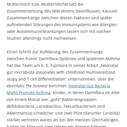
Muttermilch bzw. Muttermilchersatz die
Zusammensetzung des Mikrobioms beeinflussen. Kausale
Zusammenhänge zwischen diesen Faktoren und später
auftretenden Störungen des Immunsystems wie Allergien
oder Autoimmunerkrankungen lassen sich mit solchen
Studien allerdings nicht nachweisen.
Einen Schritt zur Aufklärung des Zusammenhangs
zwischen früher Darmflora-Dysbiose und späterem Asthma
hat das Team um K. E. Fujimura in seiner Arbeit „Neonatal
gut microbiota associates with childhood multisensitized
atopy and T cell differentiation“ unternommen, über die
ebenfalls
The Scientist
berichtet:
Neonatal Gut Bacteria
Might Promote Asthma
. Kinder, in deren Darmflora im Alter
von einem Monat vier „gute“ Bakteriengruppen
(Bifidobacteria, Lactobacillus, Faecalibacterium und
Akkermansia) schwächer und zwei Pilze (darunter Candida)
stärker vertreten waren als bei den meisten Gleichaltrigen,
hatten im Alter von zwei Jahren ein dreimal höheres