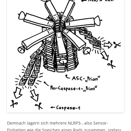
Demnach lagern sich mehrere NLRP3-, also Sensor-
Einheiten wie die Speichen eines Rads zusammen, sodass