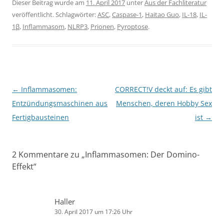
Dieser Beitrag wurde am
11. April 2017
unter
Aus der Fachliteratur
veröffentlicht. Schlagwörter:
ASC
,
Caspase-1
,
Haitao Guo
,
IL-18
,
IL-
1β
,
Inflammasom
,
NLRP3
,
Prionen
,
Pyroptose
.
Beitragsnavigation
←
Inflammasomen:
CORRECT!V deckt auf: Es gibt
Entzündungsmaschinen aus
Menschen, deren Hobby Sex
Fertigbausteinen
ist
→
2 Kommentare zu „
Inflammasomen: Der Domino-
Effekt
“
Haller
30. April 2017 um 17:26 Uhr