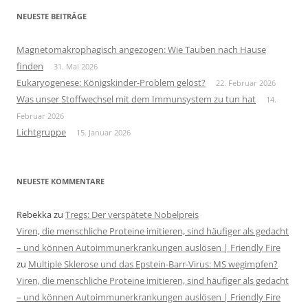
NEUESTE BEITRÄGE
Magnetomakrophagisch angezogen: Wie Tauben nach Hause
finden
31. Mai 2026
Eukaryogenese: Königskinder-Problem gelöst?
22. Februar 2026
Was unser Stoffwechsel mit dem Immunsystem zu tun hat
14.
Februar 2026
Lichtgruppe
15. Januar 2026
NEUESTE KOMMENTARE
Rebekka
zu
Tregs: Der verspätete Nobelpreis
Viren, die menschliche Proteine imitieren, sind häufiger als gedacht
– und können Autoimmunerkrankungen auslösen | Friendly Fire
zu
Multiple Sklerose und das Epstein-Barr-Virus: MS wegimpfen?
Viren, die menschliche Proteine imitieren, sind häufiger als gedacht
– und können Autoimmunerkrankungen auslösen | Friendly Fire