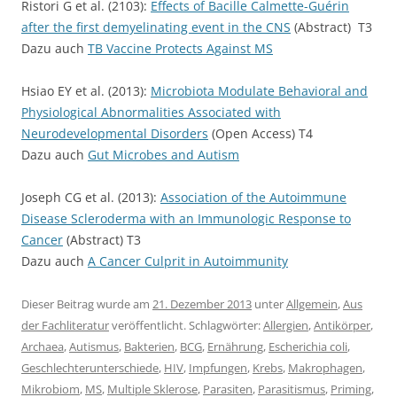
Ristori G et al. (2103):
Effects of Bacille Calmette-Guérin
after the first demyelinating event in the CNS
(Abstract) T3
Dazu auch
TB Vaccine Protects Against MS
Hsiao EY et al. (2013):
Microbiota Modulate Behavioral and
Physiological Abnormalities Associated with
Neurodevelopmental Disorders
(Open Access) T4
Dazu auch
Gut Microbes and Autism
Joseph CG et al. (2013):
Association of the Autoimmune
Disease Scleroderma with an Immunologic Response to
Cancer
(Abstract) T3
Dazu auch
A Cancer Culprit in Autoimmunity
Dieser Beitrag wurde am
21. Dezember 2013
unter
Allgemein
,
Aus
der Fachliteratur
veröffentlicht. Schlagwörter:
Allergien
,
Antikörper
,
Archaea
,
Autismus
,
Bakterien
,
BCG
,
Ernährung
,
Escherichia coli
,
Geschlechterunterschiede
,
HIV
,
Impfungen
,
Krebs
,
Makrophagen
,
Mikrobiom
,
MS
,
Multiple Sklerose
,
Parasiten
,
Parasitismus
,
Priming
,