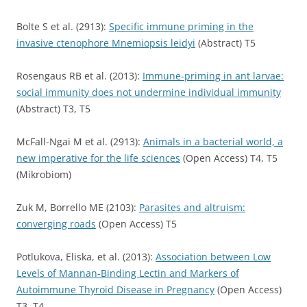
Bolte S et al. (2913):
Specific immune priming in the
invasive ctenophore Mnemiopsis leidyi
(Abstract) T5
Rosengaus RB et al. (2013):
Immune-priming in ant larvae:
social immunity does not undermine individual immunity
(Abstract) T3, T5
McFall-Ngai M et al. (2913):
Animals in a bacterial world, a
new imperative for the life sciences
(Open Access) T4, T5
(Mikrobiom)
Zuk M, Borrello ME (2103):
Parasites and altruism:
converging roads
(Open Access) T5
Potlukova, Eliska, et al. (2013):
Association between Low
Levels of Mannan-Binding Lectin and Markers of
Autoimmune Thyroid Disease in Pregnancy
(Open Access)
T3, T4