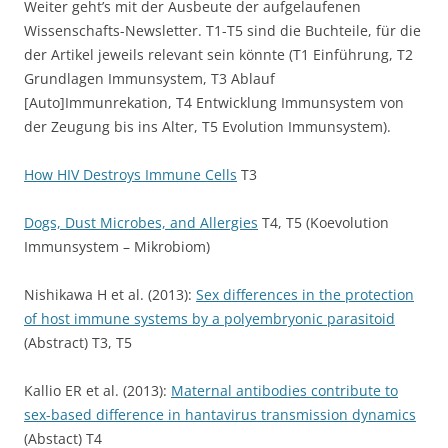
Weiter geht’s mit der Ausbeute der aufgelaufenen
Wissenschafts-Newsletter. T1-T5 sind die Buchteile, für die
der Artikel jeweils relevant sein könnte (T1 Einführung, T2
Grundlagen Immunsystem, T3 Ablauf
[Auto]Immunrekation, T4 Entwicklung Immunsystem von
der Zeugung bis ins Alter, T5 Evolution Immunsystem).
How HIV Destroys Immune Cells
T3
Dogs, Dust Microbes, and Allergies
T4, T5 (Koevolution
Immunsystem – Mikrobiom)
Nishikawa H et al. (2013):
Sex differences in the protection
of host immune systems by a polyembryonic parasitoid
(Abstract) T3, T5
Kallio ER et al. (2013):
Maternal antibodies contribute to
sex-based difference in hantavirus transmission dynamics
(Abstact) T4