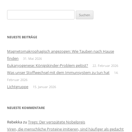
Suchen
nach:
NEUESTE BEITRÄGE
Magnetomakrophagisch angezogen: Wie Tauben nach Hause
finden
31. Mai 2026
Eukaryogenese: Königskinder-Problem gelöst?
22. Februar 2026
Was unser Stoffwechsel mit dem Immunsystem zu tun hat
14.
Februar 2026
Lichtgruppe
15. Januar 2026
NEUESTE KOMMENTARE
Rebekka
zu
Tregs: Der verspätete Nobelpreis
Viren, die menschliche Proteine imitieren, sind häufiger als gedacht