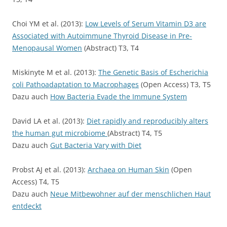
Choi YM et al. (2013):
Low Levels of Serum Vitamin D3 are
Associated with Autoimmune Thyroid Disease in Pre-
Menopausal Women
(Abstract) T3, T4
Miskinyte M et al. (2013):
The Genetic Basis of Escherichia
coli Pathoadaptation to Macrophages
(Open Access) T3, T5
Dazu auch
How Bacteria Evade the Immune System
David LA et al. (2013):
Diet rapidly and reproducibly alters
the human gut microbiome
(Abstract) T4, T5
Dazu auch
Gut Bacteria Vary with Diet
Probst AJ et al. (2013):
Archaea on Human Skin
(Open
Access) T4, T5
Dazu auch
Neue Mitbewohner auf der menschlichen Haut
entdeckt