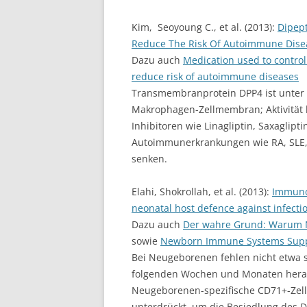
Kim, Seoyoung C., et al. (2013):
Dipept
Reduce The Risk Of Autoimmune Dise
Dazu auch
Medication used to control
reduce risk of autoimmune diseases
Transmembranprotein DPP4 ist unter
Makrophagen-Zellmembran; Aktivität 
Inhibitoren wie Linagliptin, Saxaglipt
Autoimmunerkrankungen wie RA, SLE, 
senken.
Elahi, Shokrollah, et al. (2013):
Immuno
neonatal host defence against infecti
Dazu auch
Der wahre Grund: Warum N
sowie
Newborn Immune Systems Sup
Bei Neugeborenen fehlen nicht etwa s
folgenden Wochen und Monaten heranr
Neugeborenen-spezifische CD71+-Zelle
unterdrückt, um die Besiedlung des D