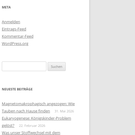
META
Anmelden
Eintrags-Feed
Kommentar-Feed
WordPress.org
Suchen
nach:
NEUESTE BEITRÄGE
Magnetomakrophagisch angezogen: Wie
Tauben nach Hause finden
31. Mai 2026
Eukaryogenese: Königskinder-Problem
gelöst?
22. Februar 2026
Was unser Stoffwechsel mit dem