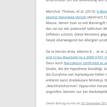
Marichal, Thomas, et al. (2013):
A Bene
against Honeybee Venom
(Abstract) T2
Mäuse, denen man so viel Bienengift inj
das sie vor der potenziell tödlichen 
Giftdosis schützt. Diese Resistenz ge
heute überwiegend bei Allergien produ
De la Herrán-Arita, Alberto K. , et al. 
and Cross-Reactivity to a 2009 H1N1 I
Dazu auch
Narcolepsy confirmed as 
Studie, die die Hypothese bestätigt,
die Zunahme von Narkolepsie-Fällen
erklären kann (molekulare Mimikry). 
„Wachheitshormon“ Hypocretin herstel
angreifen, können nur bei Narkolept
Dieser Beitrag wurde am
20. Dezember 201