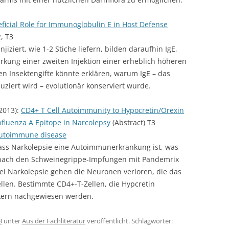
ficial Role for Immunoglobulin E in Host Defense
, T3
iziert, wie 1-2 Stiche liefern, bilden daraufhin IgE,
Wirkung einer zweiten Injektion einer erheblich höheren
gen Insektengifte könnte erklären, warum IgE – das
ziert wird – evolutionär konserviert wurde.
(2013):
CD4+ T Cell Autoimmunity to Hypocretin/Orexin
nfluenza A Epitope in Narcolepsy
(Abstract) T3
autoimmune disease
 dass Narkolepsie eine Autoimmunerkrankung ist, was
 nach den Schweinegrippe-Impfungen mit Pandemrix
Bei Narkolepsie gehen die Neuronen verloren, die das
len. Bestimmte CD4+-T-Zellen, die Hypcretin
ikern nachgewiesen werden.
3
unter
Aus der Fachliteratur
veröffentlicht. Schlagwörter: