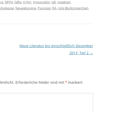
ra
,
DPP4
,
Gifte
,
H1N1
,
Hypocretin
,
IgE
,
Insekten
,
rkolepsie
,
Neugeborene
,
Psoriasis
,
RA
,
rote Blutkörperchen
,
Neue Literatur bis einschließlich Dezember
2013, Teil 2
→
entlicht.
Erforderliche Felder sind mit
*
markiert