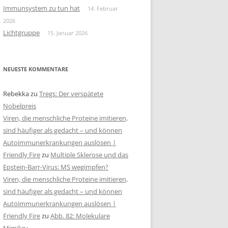
Immunsystem zu tun hat
14. Februar
2026
Lichtgruppe
15. Januar 2026
NEUESTE KOMMENTARE
Rebekka
zu
Tregs: Der verspätete
Nobelpreis
Viren, die menschliche Proteine imitieren,
sind häufiger als gedacht – und können
Autoimmunerkrankungen auslösen |
Friendly Fire
zu
Multiple Sklerose und das
Epstein-Barr-Virus: MS wegimpfen?
Viren, die menschliche Proteine imitieren,
sind häufiger als gedacht – und können
Autoimmunerkrankungen auslösen |
Friendly Fire
zu
Abb. 82: Molekulare