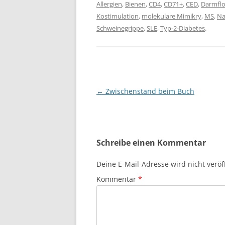
Allergien
,
Bienen
,
CD4
,
CD71+
,
CED
,
Darmflo
Kostimulation
,
molekulare Mimikry
,
MS
,
Na
Schweinegrippe
,
SLE
,
Typ-2-Diabetes
.
Beitragsnavigation
←
Zwischenstand beim Buch
Schreibe einen Kommentar
Deine E-Mail-Adresse wird nicht veröff
Kommentar
*