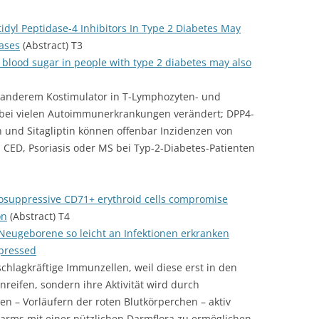
idyl Peptidase-4 Inhibitors In Type 2 Diabetes May
ases
(Abstract) T3
 blood sugar in people with type 2 diabetes may also
 anderem Kostimulator in T-Lymphozyten- und
bei vielen Autoimmunerkrankungen verändert; DPP4-
in und Sitagliptin können offenbar Inzidenzen von
CED, Psoriasis oder MS bei Typ-2-Diabetes-Patienten
suppressive CD71+ erythroid cells compromise
on
(Abstract) T4
eugeborene so leicht an Infektionen erkranken
pressed
chlagkräftige Immunzellen, weil diese erst in den
eifen, sondern ihre Aktivität wird durch
n – Vorläufern der roten Blutkörperchen – aktiv
arms mit einer nützlichen Darmflora zu ermöglichen.