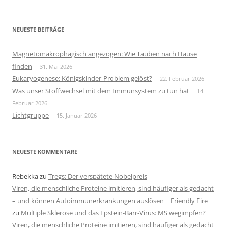
nach:
NEUESTE BEITRÄGE
Magnetomakrophagisch angezogen: Wie Tauben nach Hause
finden
31. Mai 2026
Eukaryogenese: Königskinder-Problem gelöst?
22. Februar 2026
Was unser Stoffwechsel mit dem Immunsystem zu tun hat
14.
Februar 2026
Lichtgruppe
15. Januar 2026
NEUESTE KOMMENTARE
Rebekka
zu
Tregs: Der verspätete Nobelpreis
Viren, die menschliche Proteine imitieren, sind häufiger als gedacht
– und können Autoimmunerkrankungen auslösen | Friendly Fire
zu
Multiple Sklerose und das Epstein-Barr-Virus: MS wegimpfen?
Viren, die menschliche Proteine imitieren, sind häufiger als gedacht