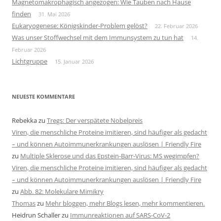
Magnetomakrophagisch angezogen: Wie Tauben nach Hause
finden
31. Mai 2026
Eukaryogenese: Königskinder-Problem gelöst?
22. Februar 2026
Was unser Stoffwechsel mit dem Immunsystem zu tun hat
14.
Februar 2026
Lichtgruppe
15. Januar 2026
NEUESTE KOMMENTARE
Rebekka
zu
Tregs: Der verspätete Nobelpreis
Viren, die menschliche Proteine imitieren, sind häufiger als gedacht
– und können Autoimmunerkrankungen auslösen | Friendly Fire
zu
Multiple Sklerose und das Epstein-Barr-Virus: MS wegimpfen?
Viren, die menschliche Proteine imitieren, sind häufiger als gedacht
– und können Autoimmunerkrankungen auslösen | Friendly Fire
zu
Abb. 82: Molekulare Mimikry
Thomas
zu
Mehr bloggen, mehr Blogs lesen, mehr kommentieren.
Heidrun Schaller
zu
Immunreaktionen auf SARS-CoV-2