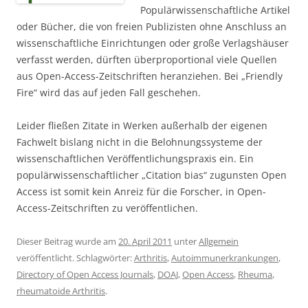
Populärwissenschaftliche Artikel
oder Bücher, die von freien Publizisten ohne Anschluss an
wissenschaftliche Einrichtungen oder große Verlagshäuser
verfasst werden, dürften überproportional viele Quellen
aus Open-Access-Zeitschriften heranziehen. Bei „Friendly
Fire“ wird das auf jeden Fall geschehen.
Leider fließen Zitate in Werken außerhalb der eigenen
Fachwelt bislang nicht in die Belohnungssysteme der
wissenschaftlichen Veröffentlichungspraxis ein. Ein
populärwissenschaftlicher „Citation bias“ zugunsten Open
Access ist somit kein Anreiz für die Forscher, in Open-
Access-Zeitschriften zu veröffentlichen.
Dieser Beitrag wurde am
20. April 2011
unter
Allgemein
veröffentlicht. Schlagwörter:
Arthritis
,
Autoimmunerkrankungen
,
Directory of Open Access Journals
,
DOAJ
,
Open Access
,
Rheuma
,
rheumatoide Arthritis
.