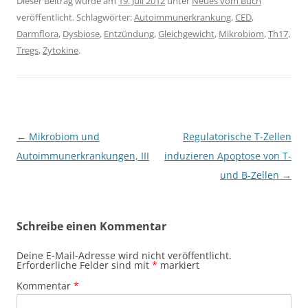
Dieser Beitrag wurde am
19. Juli 2012
unter
Neues vom Buch
veröffentlicht. Schlagwörter:
Autoimmunerkrankung
,
CED
,
Darmflora
,
Dysbiose
,
Entzündung
,
Gleichgewicht
,
Mikrobiom
,
Th17
,
Tregs
,
Zytokine
.
Beitragsnavigation
←
Mikrobiom und
Regulatorische T-Zellen
Autoimmunerkrankungen, III
induzieren Apoptose von T-
und B-Zellen
→
Schreibe einen Kommentar
Deine E-Mail-Adresse wird nicht veröffentlicht.
Erforderliche Felder sind mit
*
markiert
Kommentar
*