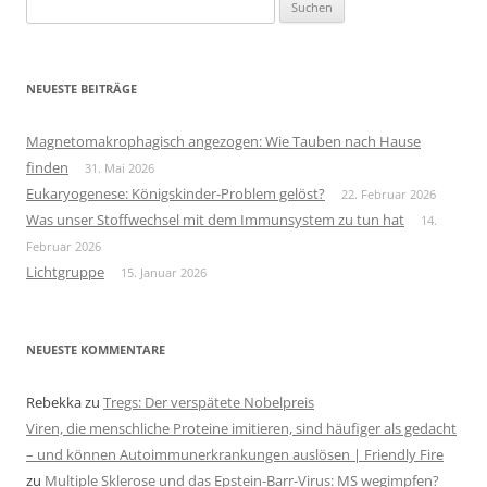
Suchen
nach:
NEUESTE BEITRÄGE
Magnetomakrophagisch angezogen: Wie Tauben nach Hause
finden
31. Mai 2026
Eukaryogenese: Königskinder-Problem gelöst?
22. Februar 2026
Was unser Stoffwechsel mit dem Immunsystem zu tun hat
14.
Februar 2026
Lichtgruppe
15. Januar 2026
NEUESTE KOMMENTARE
Rebekka
zu
Tregs: Der verspätete Nobelpreis
Viren, die menschliche Proteine imitieren, sind häufiger als gedacht
– und können Autoimmunerkrankungen auslösen | Friendly Fire
zu
Multiple Sklerose und das Epstein-Barr-Virus: MS wegimpfen?