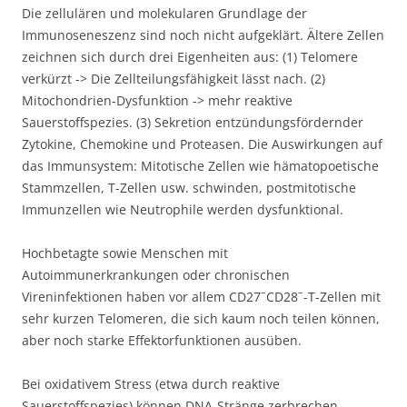
Die zellulären und molekularen Grundlage der
Immunoseneszenz sind noch nicht aufgeklärt. Ältere Zellen
zeichnen sich durch drei Eigenheiten aus: (1) Telomere
verkürzt -> Die Zellteilungsfähigkeit lässt nach. (2)
Mitochondrien-Dysfunktion -> mehr reaktive
Sauerstoffspezies. (3) Sekretion entzündungsfördernder
Zytokine, Chemokine und Proteasen. Die Auswirkungen auf
das Immunsystem: Mitotische Zellen wie hämatopoetische
Stammzellen, T-Zellen usw. schwinden, postmitotische
Immunzellen wie Neutrophile werden dysfunktional.
Hochbetagte sowie Menschen mit
Autoimmunerkrankungen oder chronischen
–
–
Vireninfektionen haben vor allem CD27
CD28
-T-Zellen mit
sehr kurzen Telomeren, die sich kaum noch teilen können,
aber noch starke Effektorfunktionen ausüben.
Bei oxidativem Stress (etwa durch reaktive
Sauerstoffspezies) können DNA-Stränge zerbrechen.