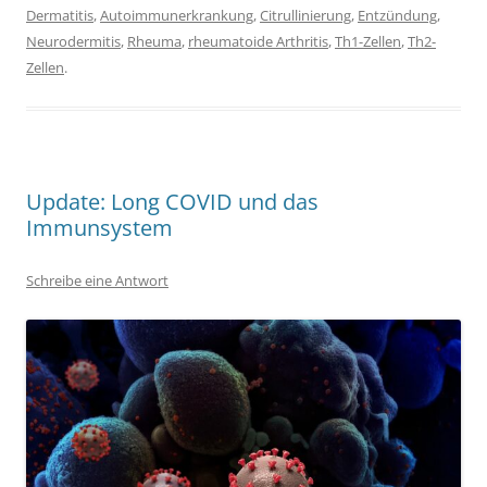
Dermatitis
,
Autoimmunerkrankung
,
Citrullinierung
,
Entzündung
,
Neurodermitis
,
Rheuma
,
rheumatoide Arthritis
,
Th1-Zellen
,
Th2-
Zellen
.
Update: Long COVID und das
Immunsystem
Schreibe eine Antwort