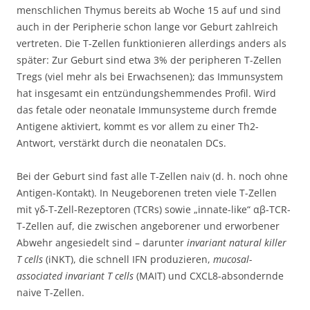
menschlichen Thymus bereits ab Woche 15 auf und sind
auch in der Peripherie schon lange vor Geburt zahlreich
vertreten. Die T-Zellen funktionieren allerdings anders als
später: Zur Geburt sind etwa 3% der peripheren T-Zellen
Tregs (viel mehr als bei Erwachsenen); das Immunsystem
hat insgesamt ein entzündungshemmendes Profil. Wird
das fetale oder neonatale Immunsysteme durch fremde
Antigene aktiviert, kommt es vor allem zu einer Th2-
Antwort, verstärkt durch die neonatalen DCs.
Bei der Geburt sind fast alle T-Zellen naiv (d. h. noch ohne
Antigen-Kontakt). In Neugeborenen treten viele T-Zellen
mit γδ-T-Zell-Rezeptoren (TCRs) sowie „innate-like“ αβ-TCR-
T-Zellen auf, die zwischen angeborener und erworbener
Abwehr angesiedelt sind – darunter
invariant natural killer
T cells
(iNKT), die schnell IFN produzieren,
mucosal-
associated invariant T cells
(MAIT) und CXCL8-absondernde
naive T-Zellen.