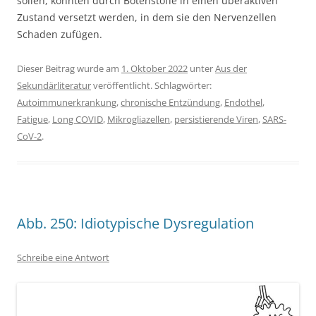
sollen, könnten durch Botenstoffe in einen überaktiven
Zustand versetzt werden, in dem sie den Nervenzellen
Schaden zufügen.
Dieser Beitrag wurde am
1. Oktober 2022
unter
Aus der
Sekundärliteratur
veröffentlicht. Schlagwörter:
Autoimmunerkrankung
,
chronische Entzündung
,
Endothel
,
Fatigue
,
Long COVID
,
Mikrogliazellen
,
persistierende Viren
,
SARS-
CoV-2
.
Abb. 250: Idiotypische Dysregulation
Schreibe eine Antwort