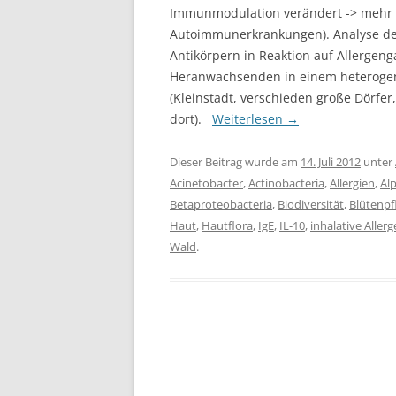
Immunmodulation verändert -> mehr 
Autoimmunerkrankungen). Analyse der 
Antikörpern in Reaktion auf Allergeng
Heranwachsenden in einem heterogene
(Kleinstadt, verschieden große Dörfer,
dort).
Weiterlesen
→
Dieser Beitrag wurde am
14. Juli 2012
unter
Acinetobacter
,
Actinobacteria
,
Allergien
,
Al
Betaproteobacteria
,
Biodiversität
,
Blütenpf
Haut
,
Hautflora
,
IgE
,
IL-10
,
inhalative Aller
Wald
.