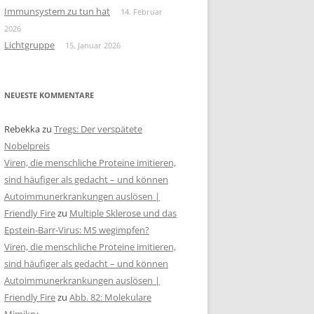
Immunsystem zu tun hat
14. Februar
2026
Lichtgruppe
15. Januar 2026
NEUESTE KOMMENTARE
Rebekka
zu
Tregs: Der verspätete
Nobelpreis
Viren, die menschliche Proteine imitieren,
sind häufiger als gedacht – und können
Autoimmunerkrankungen auslösen |
Friendly Fire
zu
Multiple Sklerose und das
Epstein-Barr-Virus: MS wegimpfen?
Viren, die menschliche Proteine imitieren,
sind häufiger als gedacht – und können
Autoimmunerkrankungen auslösen |
Friendly Fire
zu
Abb. 82: Molekulare