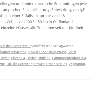
Allergien und ander chronische Entzündungen (wie
atopischen Sensibilisierung (Entwicklung von IgE-
abe) in einer Zufallsstichprobe von 118
n Gebiet von 100 * 150 km in Ostfinnland
 einzelne Häuser; alle Tn. lebten seit der Kindheit
Aus der Fachliteratur
veröffentlicht. Schlagwörter:
phaproteobacteria
,
atopische Sensibilisierung
,
Bacilli
,
lanzen
,
Clostridia
,
Dörfer
,
Finnland
,
Gammaproteobacteria
,
gene
,
Toll-like Receptor
,
Umwelt
,
Urbanisierung
,
Vegetation
,