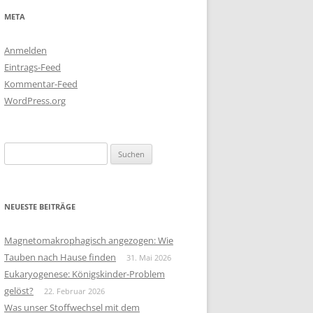
META
Anmelden
Eintrags-Feed
Kommentar-Feed
WordPress.org
Suchen
nach:
NEUESTE BEITRÄGE
Magnetomakrophagisch angezogen: Wie
Tauben nach Hause finden
31. Mai 2026
Eukaryogenese: Königskinder-Problem
gelöst?
22. Februar 2026
Was unser Stoffwechsel mit dem