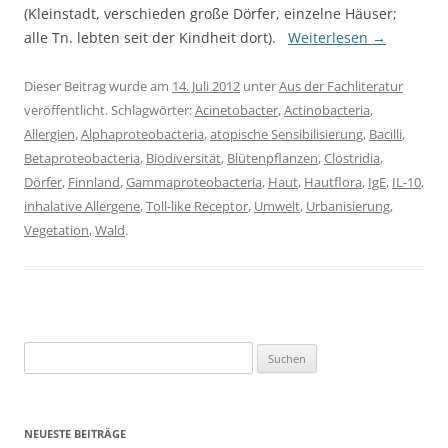
(Kleinstadt, verschieden große Dörfer, einzelne Häuser;
alle Tn. lebten seit der Kindheit dort).
Weiterlesen
→
Dieser Beitrag wurde am
14. Juli 2012
unter
Aus der Fachliteratur
veröffentlicht. Schlagwörter:
Acinetobacter
,
Actinobacteria
,
Allergien
,
Alphaproteobacteria
,
atopische Sensibilisierung
,
Bacilli
,
Betaproteobacteria
,
Biodiversität
,
Blütenpflanzen
,
Clostridia
,
Dörfer
,
Finnland
,
Gammaproteobacteria
,
Haut
,
Hautflora
,
IgE
,
IL-10
,
inhalative Allergene
,
Toll-like Receptor
,
Umwelt
,
Urbanisierung
,
Vegetation
,
Wald
.
Suchen
nach:
NEUESTE BEITRÄGE