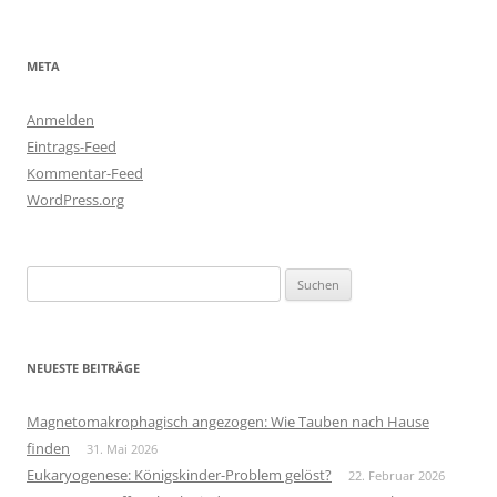
META
Anmelden
Eintrags-Feed
Kommentar-Feed
WordPress.org
Suchen
nach:
NEUESTE BEITRÄGE
Magnetomakrophagisch angezogen: Wie Tauben nach Hause
finden
31. Mai 2026
Eukaryogenese: Königskinder-Problem gelöst?
22. Februar 2026