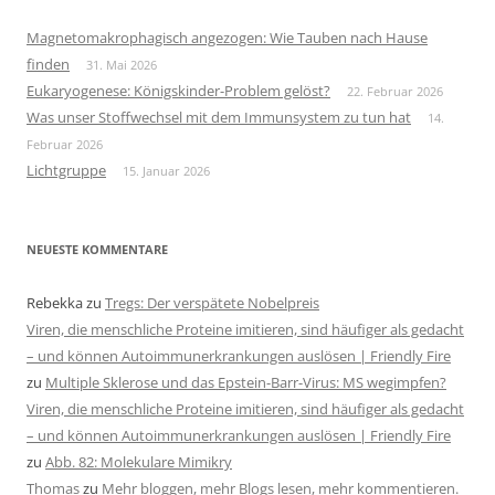
Magnetomakrophagisch angezogen: Wie Tauben nach Hause
finden
31. Mai 2026
Eukaryogenese: Königskinder-Problem gelöst?
22. Februar 2026
Was unser Stoffwechsel mit dem Immunsystem zu tun hat
14.
Februar 2026
Lichtgruppe
15. Januar 2026
NEUESTE KOMMENTARE
Rebekka
zu
Tregs: Der verspätete Nobelpreis
Viren, die menschliche Proteine imitieren, sind häufiger als gedacht
– und können Autoimmunerkrankungen auslösen | Friendly Fire
zu
Multiple Sklerose und das Epstein-Barr-Virus: MS wegimpfen?
Viren, die menschliche Proteine imitieren, sind häufiger als gedacht
– und können Autoimmunerkrankungen auslösen | Friendly Fire
zu
Abb. 82: Molekulare Mimikry
Thomas
zu
Mehr bloggen, mehr Blogs lesen, mehr kommentieren.