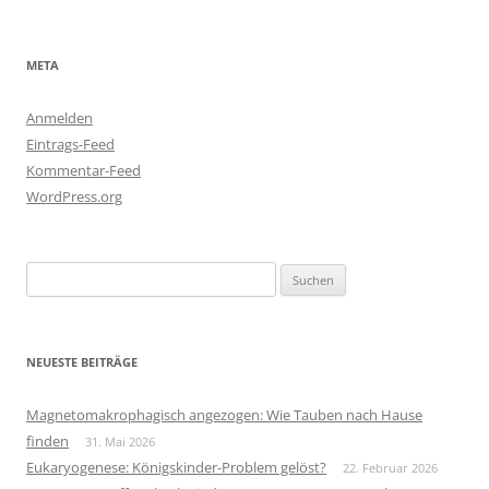
META
Anmelden
Eintrags-Feed
Kommentar-Feed
WordPress.org
Suchen
nach:
NEUESTE BEITRÄGE
Magnetomakrophagisch angezogen: Wie Tauben nach Hause
finden
31. Mai 2026
Eukaryogenese: Königskinder-Problem gelöst?
22. Februar 2026