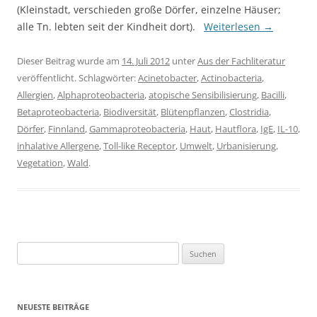
(Kleinstadt, verschieden große Dörfer, einzelne Häuser;
alle Tn. lebten seit der Kindheit dort).
Weiterlesen
→
Dieser Beitrag wurde am
14. Juli 2012
unter
Aus der Fachliteratur
veröffentlicht. Schlagwörter:
Acinetobacter
,
Actinobacteria
,
Allergien
,
Alphaproteobacteria
,
atopische Sensibilisierung
,
Bacilli
,
Betaproteobacteria
,
Biodiversität
,
Blütenpflanzen
,
Clostridia
,
Dörfer
,
Finnland
,
Gammaproteobacteria
,
Haut
,
Hautflora
,
IgE
,
IL-10
,
inhalative Allergene
,
Toll-like Receptor
,
Umwelt
,
Urbanisierung
,
Vegetation
,
Wald
.
Suchen
nach:
NEUESTE BEITRÄGE