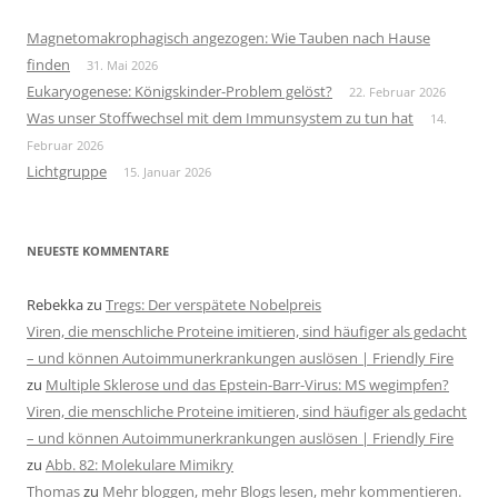
Magnetomakrophagisch angezogen: Wie Tauben nach Hause
finden
31. Mai 2026
Eukaryogenese: Königskinder-Problem gelöst?
22. Februar 2026
Was unser Stoffwechsel mit dem Immunsystem zu tun hat
14.
Februar 2026
Lichtgruppe
15. Januar 2026
NEUESTE KOMMENTARE
Rebekka
zu
Tregs: Der verspätete Nobelpreis
Viren, die menschliche Proteine imitieren, sind häufiger als gedacht
– und können Autoimmunerkrankungen auslösen | Friendly Fire
zu
Multiple Sklerose und das Epstein-Barr-Virus: MS wegimpfen?
Viren, die menschliche Proteine imitieren, sind häufiger als gedacht
– und können Autoimmunerkrankungen auslösen | Friendly Fire
zu
Abb. 82: Molekulare Mimikry
Thomas
zu
Mehr bloggen, mehr Blogs lesen, mehr kommentieren.