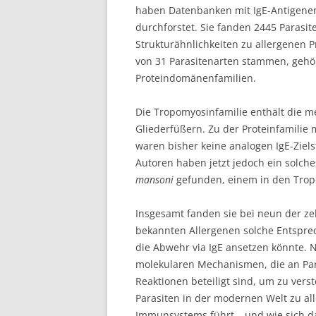
haben Datenbanken mit IgE-Antigene
durchforstet. Sie fanden 2445 Parasi
Strukturähnlichkeiten zu allergenen P
von 31 Parasitenarten stammen, gehö
Proteindomänenfamilien.
Die Tropomyosinfamilie enthält die 
Gliederfüßern. Zu der Proteinfamilie 
waren bisher keine analogen IgE-Ziels
Autoren haben jetzt jedoch ein solch
mansoni
gefunden, einem in den Trop
Insgesamt fanden sie bei neun der z
bekannten Allergenen solche Entsprec
die Abwehr via IgE ansetzen könnte. 
molekularen Mechanismen, die an Par
Reaktionen beteiligt sind, um zu ver
Parasiten in der modernen Welt zu al
Immunsystems führt – und wie sich da