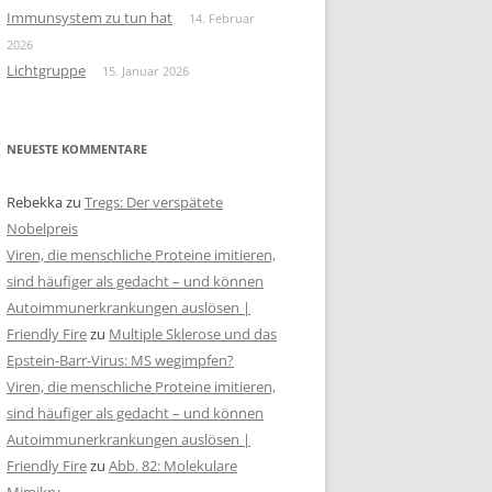
Immunsystem zu tun hat
14. Februar
2026
Lichtgruppe
15. Januar 2026
NEUESTE KOMMENTARE
Rebekka
zu
Tregs: Der verspätete
Nobelpreis
Viren, die menschliche Proteine imitieren,
sind häufiger als gedacht – und können
Autoimmunerkrankungen auslösen |
Friendly Fire
zu
Multiple Sklerose und das
Epstein-Barr-Virus: MS wegimpfen?
Viren, die menschliche Proteine imitieren,
sind häufiger als gedacht – und können
Autoimmunerkrankungen auslösen |
Friendly Fire
zu
Abb. 82: Molekulare