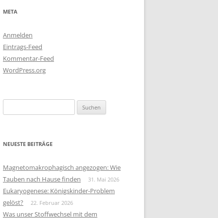
META
Anmelden
Eintrags-Feed
Kommentar-Feed
WordPress.org
Suchen
nach:
NEUESTE BEITRÄGE
Magnetomakrophagisch angezogen: Wie
Tauben nach Hause finden
31. Mai 2026
Eukaryogenese: Königskinder-Problem
gelöst?
22. Februar 2026
Was unser Stoffwechsel mit dem