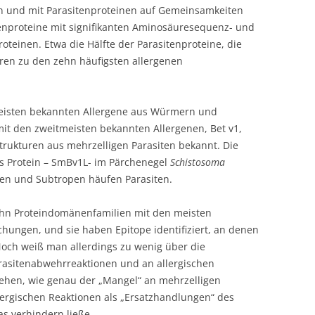
n und mit Parasitenproteinen auf Gemeinsamkeiten
tenproteine mit signifikanten Aminosäuresequenz- und
roteinen. Etwa die Hälfte der Parasitenproteine, die
ren zu den zehn häufigsten allergenen
meisten bekannten Allergene aus Würmern und
mit den zweitmeisten bekannten Allergenen, Bet v1,
trukturen aus mehrzelligen Parasiten bekannt. Die
es Protein – SmBv1L- im Pärchenegel
Schistosoma
en und Subtropen häufen Parasiten.
ehn Proteindomänenfamilien mit den meisten
hungen, und sie haben Epitope identifiziert, an denen
Noch weiß man allerdings zu wenig über die
asitenabwehrreaktionen und an allergischen
stehen, wie genau der „Mangel“ an mehrzelligen
lergischen Reaktionen als „Ersatzhandlungen“ des
s verhindern ließe.