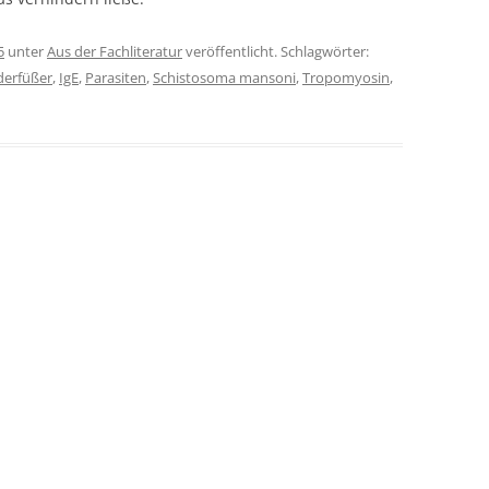
5
unter
Aus der Fachliteratur
veröffentlicht. Schlagwörter:
derfüßer
,
IgE
,
Parasiten
,
Schistosoma mansoni
,
Tropomyosin
,