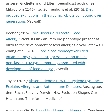
unserer Großeltern und Eltern beeinflusst auch unser
Mikrobiom (2016) – zu Sonnenburg et al. (2015):
Diet-
induced extinctions in the gut microbiota compound over
generations
(Paywall)
Keener (2016):
Cord Blood Cells Foretell Food
Allergy
. Scientists link an immune phenotype present at
birth to the development of food allergies a year later – zu
Zhang et al. (2016):
Cord blood monocyte–derived
inflammatory cytokines suppress IL-2 and induce
nonclassic “TH2-type” immunity associated with
development of food allergy
(Paywall)
Taylor (2015):
Absent Friends: How the Hygiene Hypothesis
Explains Allergies and Autoimmune Diseases
. Auszug aus
dem Buch „Body by Darwin: How Evolution Shapes Our
Health and Transforms Medicine“
Azvolinsky (2015):
Long-Lived Immune Memories
. Two types