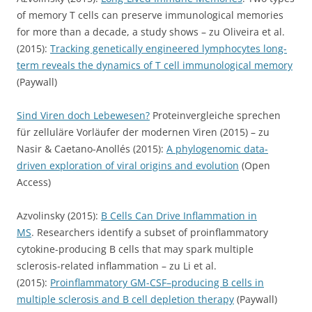
of memory T cells can preserve immunological memories
for more than a decade, a study shows – zu Oliveira et al.
(2015):
Tracking genetically engineered lymphocytes long-
term reveals the dynamics of T cell immunological memory
(Paywall)
Sind Viren doch Lebewesen?
Proteinvergleiche sprechen
für zelluläre Vorläufer der modernen Viren (2015) – zu
Nasir & Caetano-Anollés (2015):
A phylogenomic data-
driven exploration of viral origins and evolution
(Open
Access)
Azvolinsky (2015):
B Cells Can Drive Inflammation in
MS
. Researchers identify a subset of proinflammatory
cytokine-producing B cells that may spark multiple
sclerosis-related inflammation – zu Li et al.
(2015):
Proinflammatory GM-CSF–producing B cells in
multiple sclerosis and B cell depletion therapy
(Paywall)