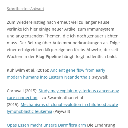
Schreibe eine Antwort
Zum Wiedereinstieg nach erneut viel zu langer Pause
verlinke ich hier einige neuer Artikel zum Immunsystem
und angrenzenden Themen, die ich noch genauer sichten
muss. Der Beitrag über Autoimmunerkrankungen als Folge
einer erfolgreichen körpereigenen Krebs-Abwehr, der seit
Wochen in der Blog-Pipeline hängt, folgt hoffentlich bald.
Kuhlwilm et al. (2016):
Ancient gene flow from early
modern humans into Eastern Neanderthals
(Paywall)
Cornwall (2015):
Study may explain mysterious cancer–day
care connection
– zu Swaminathan et al
(2015):
Mechanisms of clonal evolution in childhood acute
lymphoblastic leukemia
(Paywall)
Opas Essen macht unsere Darmflora arm
Die Ernährung