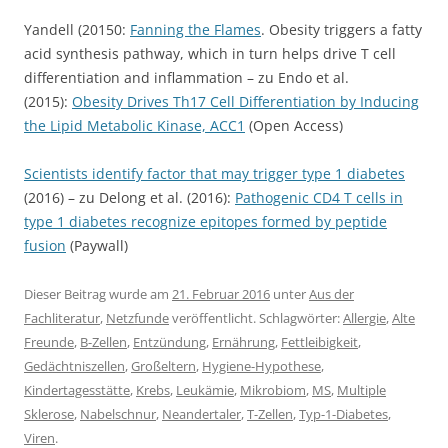
Yandell (20150:
Fanning the Flames
. Obesity triggers a fatty
acid synthesis pathway, which in turn helps drive T cell
differentiation and inflammation – zu Endo et al.
(2015):
Obesity Drives Th17 Cell Differentiation by Inducing
the Lipid Metabolic Kinase, ACC1
(Open Access)
Scientists identify factor that may trigger type 1 diabetes
(2016) – zu Delong et al. (2016):
Pathogenic CD4 T cells in
type 1 diabetes recognize epitopes formed by peptide
fusion
(Paywall)
Dieser Beitrag wurde am
21. Februar 2016
unter
Aus der
Fachliteratur
,
Netzfunde
veröffentlicht. Schlagwörter:
Allergie
,
Alte
Freunde
,
B-Zellen
,
Entzündung
,
Ernährung
,
Fettleibigkeit
,
Gedächtniszellen
,
Großeltern
,
Hygiene-Hypothese
,
Kindertagesstätte
,
Krebs
,
Leukämie
,
Mikrobiom
,
MS
,
Multiple
Sklerose
,
Nabelschnur
,
Neandertaler
,
T-Zellen
,
Typ-1-Diabetes
,
Viren
.