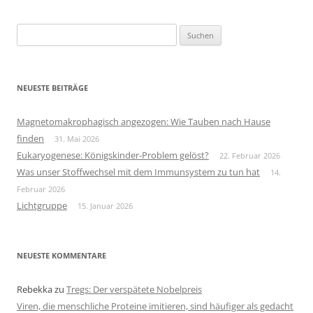
Suchen
nach:
NEUESTE BEITRÄGE
Magnetomakrophagisch angezogen: Wie Tauben nach Hause
finden
31. Mai 2026
Eukaryogenese: Königskinder-Problem gelöst?
22. Februar 2026
Was unser Stoffwechsel mit dem Immunsystem zu tun hat
14.
Februar 2026
Lichtgruppe
15. Januar 2026
NEUESTE KOMMENTARE
Rebekka
zu
Tregs: Der verspätete Nobelpreis
Viren, die menschliche Proteine imitieren, sind häufiger als gedacht