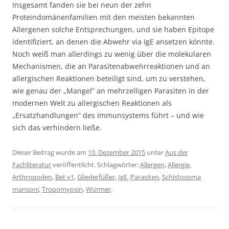
Insgesamt fanden sie bei neun der zehn
Proteindomänenfamilien mit den meisten bekannten
Allergenen solche Entsprechungen, und sie haben Epitope
identifiziert, an denen die Abwehr via IgE ansetzen könnte.
Noch weiß man allerdings zu wenig über die molekularen
Mechanismen, die an Parasitenabwehrreaktionen und an
allergischen Reaktionen beteiligt sind, um zu verstehen,
wie genau der „Mangel“ an mehrzelligen Parasiten in der
modernen Welt zu allergischen Reaktionen als
„Ersatzhandlungen“ des Immunsystems führt – und wie
sich das verhindern ließe.
Dieser Beitrag wurde am
10. Dezember 2015
unter
Aus der
Fachliteratur
veröffentlicht. Schlagwörter:
Allergen
,
Allergie
,
Arthropoden
,
Bet v1
,
Gliederfüßer
,
IgE
,
Parasiten
,
Schistosoma
mansoni
,
Tropomyosin
,
Würmer
.