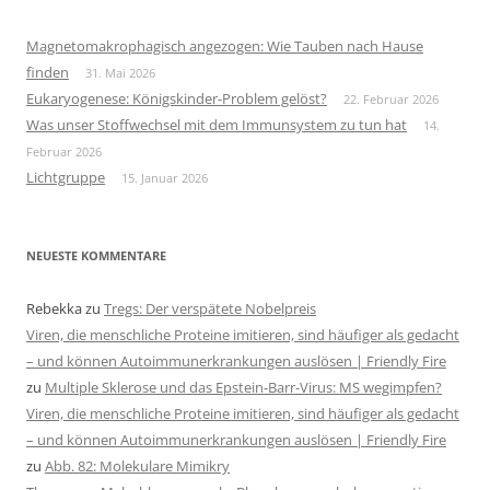
Magnetomakrophagisch angezogen: Wie Tauben nach Hause
finden
31. Mai 2026
Eukaryogenese: Königskinder-Problem gelöst?
22. Februar 2026
Was unser Stoffwechsel mit dem Immunsystem zu tun hat
14.
Februar 2026
Lichtgruppe
15. Januar 2026
NEUESTE KOMMENTARE
Rebekka
zu
Tregs: Der verspätete Nobelpreis
Viren, die menschliche Proteine imitieren, sind häufiger als gedacht
– und können Autoimmunerkrankungen auslösen | Friendly Fire
zu
Multiple Sklerose und das Epstein-Barr-Virus: MS wegimpfen?
Viren, die menschliche Proteine imitieren, sind häufiger als gedacht
– und können Autoimmunerkrankungen auslösen | Friendly Fire
zu
Abb. 82: Molekulare Mimikry