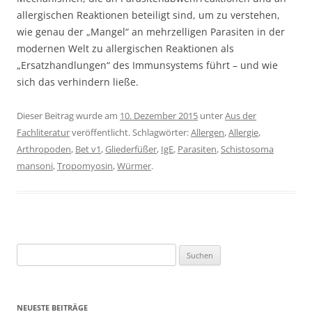
allergischen Reaktionen beteiligt sind, um zu verstehen,
wie genau der „Mangel“ an mehrzelligen Parasiten in der
modernen Welt zu allergischen Reaktionen als
„Ersatzhandlungen“ des Immunsystems führt – und wie
sich das verhindern ließe.
Dieser Beitrag wurde am
10. Dezember 2015
unter
Aus der
Fachliteratur
veröffentlicht. Schlagwörter:
Allergen
,
Allergie
,
Arthropoden
,
Bet v1
,
Gliederfüßer
,
IgE
,
Parasiten
,
Schistosoma
mansoni
,
Tropomyosin
,
Würmer
.
Suchen
nach:
NEUESTE BEITRÄGE