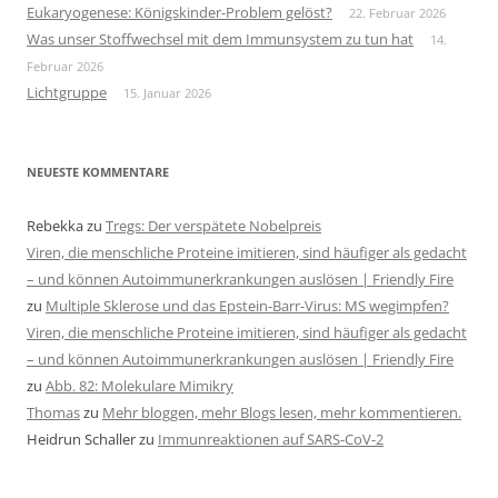
Eukaryogenese: Königskinder-Problem gelöst?
22. Februar 2026
Was unser Stoffwechsel mit dem Immunsystem zu tun hat
14.
Februar 2026
Lichtgruppe
15. Januar 2026
NEUESTE KOMMENTARE
Rebekka
zu
Tregs: Der verspätete Nobelpreis
Viren, die menschliche Proteine imitieren, sind häufiger als gedacht
– und können Autoimmunerkrankungen auslösen | Friendly Fire
zu
Multiple Sklerose und das Epstein-Barr-Virus: MS wegimpfen?
Viren, die menschliche Proteine imitieren, sind häufiger als gedacht
– und können Autoimmunerkrankungen auslösen | Friendly Fire
zu
Abb. 82: Molekulare Mimikry
Thomas
zu
Mehr bloggen, mehr Blogs lesen, mehr kommentieren.
Heidrun Schaller
zu
Immunreaktionen auf SARS-CoV-2