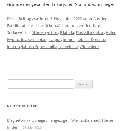
Grunde des gesamten Eukaryoten-Stammbaums liegen.
Dieser Beitrag wurde am
3. November 2022
unter
Aus der
Fachliteratur
,
Aus der Sekundärliteratur
veröffentlicht.
Schlagwörter:
Allorekognition
,
Bilateria
,
Einsiedlerkrebse
,
Hefen
,
Hydractinia symbiolongicarpus
,
Immunglobulin-Domäne
,
Immunglobulin-Superfamilie
,
Nesseltiere
,
Wirbeltiere
.
Suchen
nach:
NEUESTE BEITRÄGE
Magnetomakrophagisch angezogen: Wie Tauben nach Hause
finden
31. Mai 2026