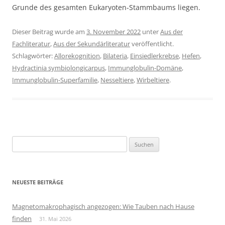
Grunde des gesamten Eukaryoten-Stammbaums liegen.
Dieser Beitrag wurde am
3. November 2022
unter
Aus der
Fachliteratur
,
Aus der Sekundärliteratur
veröffentlicht.
Schlagwörter:
Allorekognition
,
Bilateria
,
Einsiedlerkrebse
,
Hefen
,
Hydractinia symbiolongicarpus
,
Immunglobulin-Domäne
,
Immunglobulin-Superfamilie
,
Nesseltiere
,
Wirbeltiere
.
Suchen
nach:
NEUESTE BEITRÄGE
Magnetomakrophagisch angezogen: Wie Tauben nach Hause
finden
31. Mai 2026