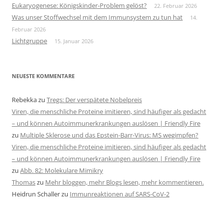
Eukaryogenese: Königskinder-Problem gelöst?
22. Februar 2026
Was unser Stoffwechsel mit dem Immunsystem zu tun hat
14.
Februar 2026
Lichtgruppe
15. Januar 2026
NEUESTE KOMMENTARE
Rebekka
zu
Tregs: Der verspätete Nobelpreis
Viren, die menschliche Proteine imitieren, sind häufiger als gedacht
– und können Autoimmunerkrankungen auslösen | Friendly Fire
zu
Multiple Sklerose und das Epstein-Barr-Virus: MS wegimpfen?
Viren, die menschliche Proteine imitieren, sind häufiger als gedacht
– und können Autoimmunerkrankungen auslösen | Friendly Fire
zu
Abb. 82: Molekulare Mimikry
Thomas
zu
Mehr bloggen, mehr Blogs lesen, mehr kommentieren.
Heidrun Schaller
zu
Immunreaktionen auf SARS-CoV-2