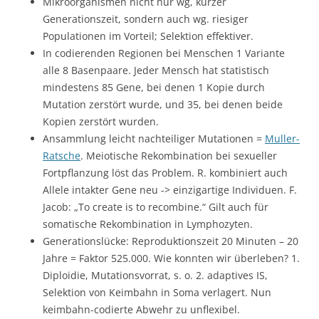
Mikroorganismen nicht nur wg, kurzer
Generationszeit, sondern auch wg. riesiger
Populationen im Vorteil; Selektion effektiver.
In codierenden Regionen bei Menschen 1 Variante
alle 8 Basenpaare. Jeder Mensch hat statistisch
mindestens 85 Gene, bei denen 1 Kopie durch
Mutation zerstört wurde, und 35, bei denen beide
Kopien zerstört wurden.
Ansammlung leicht nachteiliger Mutationen =
Muller-
Ratsche
. Meiotische Rekombination bei sexueller
Fortpflanzung löst das Problem. R. kombiniert auch
Allele intakter Gene neu -> einzigartige Individuen. F.
Jacob: „To create is to recombine.“ Gilt auch für
somatische Rekombination in Lymphozyten.
Generationslücke: Reproduktionszeit 20 Minuten – 20
Jahre = Faktor 525.000. Wie konnten wir überleben? 1.
Diploidie, Mutationsvorrat, s. o. 2. adaptives IS,
Selektion von Keimbahn in Soma verlagert. Nun
keimbahn-codierte Abwehr zu unflexibel.