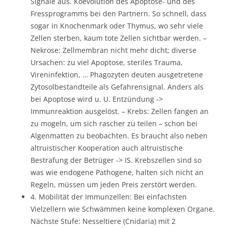
Signale aus. Koevolution des Apoptose- und des
Fressprogramms bei den Partnern. So schnell, dass
sogar in Knochenmark oder Thymus, wo sehr viele
Zellen sterben, kaum tote Zellen sichtbar werden. –
Nekrose: Zellmembran nicht mehr dicht; diverse
Ursachen: zu viel Apoptose, steriles Trauma,
Vireninfektion, … Phagozyten deuten ausgetretene
Zytosolbestandteile als Gefahrensignal. Anders als
bei Apoptose wird u. U. Entzündung ->
Immunreaktion ausgelöst. – Krebs: Zellen fangen an
zu mogeln, um sich rascher zu teilen – schon bei
Algenmatten zu beobachten. Es braucht also neben
altruistischer Kooperation auch altruistische
Bestrafung der Betrüger -> IS. Krebszellen sind so
was wie endogene Pathogene, halten sich nicht an
Regeln, müssen um jeden Preis zerstört werden.
4. Mobilität der Immunzellen: Bei einfachsten
Vielzellern wie Schwämmen keine komplexen Organe.
Nächste Stufe: Nesseltiere (Cnidaria) mit 2