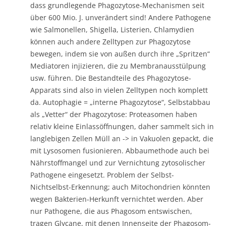
dass grundlegende Phagozytose-Mechanismen seit
über 600 Mio. J. unverändert sind! Andere Pathogene
wie Salmonellen, Shigella, Listerien, Chlamydien
können auch andere Zelltypen zur Phagozytose
bewegen, indem sie von außen durch ihre „Spritzen“
Mediatoren injizieren, die zu Membranausstülpung
usw. führen. Die Bestandteile des Phagozytose-
Apparats sind also in vielen Zelltypen noch komplett
da. Autophagie = „interne Phagozytose“, Selbstabbau
als „Vetter“ der Phagozytose: Proteasomen haben
relativ kleine Einlassöffnungen, daher sammelt sich in
langlebigen Zellen Müll an -> in Vakuolen gepackt, die
mit Lysosomen fusionieren. Abbaumethode auch bei
Nährstoffmangel und zur Vernichtung zytosolischer
Pathogene eingesetzt. Problem der Selbst-
Nichtselbst-Erkennung; auch Mitochondrien könnten
wegen Bakterien-Herkunft vernichtet werden. Aber
nur Pathogene, die aus Phagosom entswischen,
tragen Glycane, mit denen Innenseite der Phagosom-