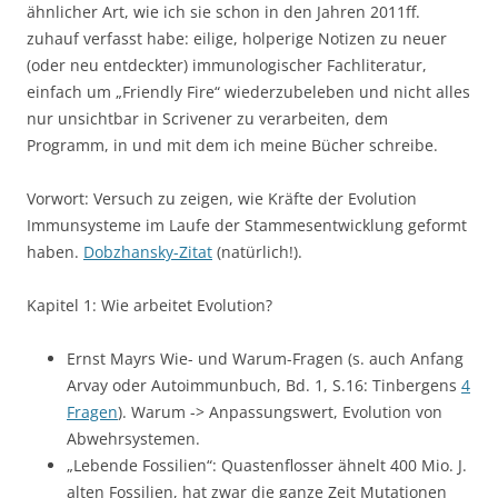
ähnlicher Art, wie ich sie schon in den Jahren 2011ff.
zuhauf verfasst habe: eilige, holperige Notizen zu neuer
(oder neu entdeckter) immunologischer Fachliteratur,
einfach um „Friendly Fire“ wiederzubeleben und nicht alles
nur unsichtbar in Scrivener zu verarbeiten, dem
Programm, in und mit dem ich meine Bücher schreibe.
Vorwort: Versuch zu zeigen, wie Kräfte der Evolution
Immunsysteme im Laufe der Stammesentwicklung geformt
haben.
Dobzhansky-Zitat
(natürlich!).
Kapitel 1: Wie arbeitet Evolution?
Ernst Mayrs Wie- und Warum-Fragen (s. auch Anfang
Arvay oder Autoimmunbuch, Bd. 1, S.16: Tinbergens
4
Fragen
). Warum -> Anpassungswert, Evolution von
Abwehrsystemen.
„Lebende Fossilien“: Quastenflosser ähnelt 400 Mio. J.
alten Fossilien, hat zwar die ganze Zeit Mutationen