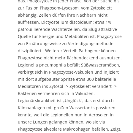
das. Phagozytose in jeder Phase, von der Suche bis
zur Fusion Phagosom-Lysosom, vom Zytoskelett
abhängig. Zellen dürfen ihre Nachbarn nicht
auffressen. Dictyostelium discoideum: etwa 1%
patrouillierende Wächterzellen, da Slug attraktive
Quelle für Energie und Metaboliten ist. Phagozytose
von Ernährungsweise zu Verteidigungsmethode
diszipliniert. Weiterer Vorteil: Pathogene können
Phagozytose nicht mehr flächendeckend ausnutzen.
Legionella pneumophila befällt Süßwasseramöben,
verbirgt sich in Phagozytose-Vakuolen und injiziert
mit dort aufgebauter Spritze etwa 300 bakterielle
Mediatoren ins Zytosol -> Zytoskelett verändert ->
Bakterien vermehren sich in Vakuolen.
Legionärskrankheit ist „Unglück“, das erst durch
Klimaanlagen mit großen Wassertanks passieren
konnte, weil die Legionellen nun in Aerosolen in
unsere Lungen gelangen können, wo sie via
Phagozytose alveolare Makrophagen befallen. Zeigt,