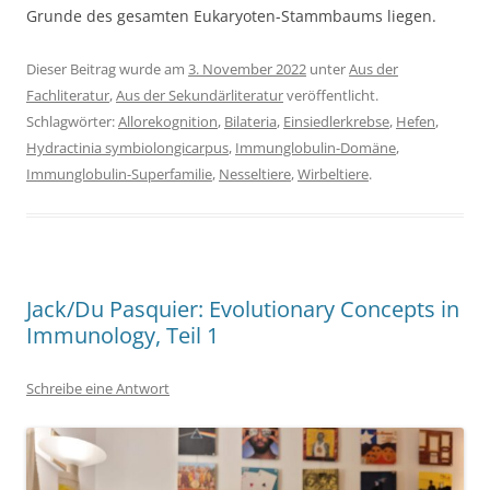
Grunde des gesamten Eukaryoten-Stammbaums liegen.
Dieser Beitrag wurde am
3. November 2022
unter
Aus der
Fachliteratur
,
Aus der Sekundärliteratur
veröffentlicht.
Schlagwörter:
Allorekognition
,
Bilateria
,
Einsiedlerkrebse
,
Hefen
,
Hydractinia symbiolongicarpus
,
Immunglobulin-Domäne
,
Immunglobulin-Superfamilie
,
Nesseltiere
,
Wirbeltiere
.
Jack/Du Pasquier: Evolutionary Concepts in
Immunology, Teil 1
Schreibe eine Antwort