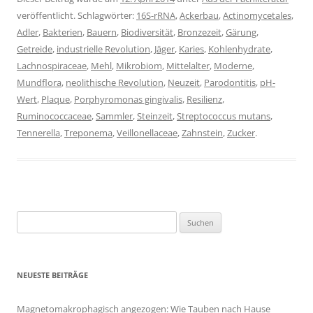
veröffentlicht. Schlagwörter:
16S-rRNA
,
Ackerbau
,
Actinomycetales
,
Adler
,
Bakterien
,
Bauern
,
Biodiversität
,
Bronzezeit
,
Gärung
,
Getreide
,
industrielle Revolution
,
Jäger
,
Karies
,
Kohlenhydrate
,
Lachnospiraceae
,
Mehl
,
Mikrobiom
,
Mittelalter
,
Moderne
,
Mundflora
,
neolithische Revolution
,
Neuzeit
,
Parodontitis
,
pH-
Wert
,
Plaque
,
Porphyromonas gingivalis
,
Resilienz
,
Ruminococcaceae
,
Sammler
,
Steinzeit
,
Streptococcus mutans
,
Tennerella
,
Treponema
,
Veillonellaceae
,
Zahnstein
,
Zucker
.
Suchen
nach:
NEUESTE BEITRÄGE
Magnetomakrophagisch angezogen: Wie Tauben nach Hause