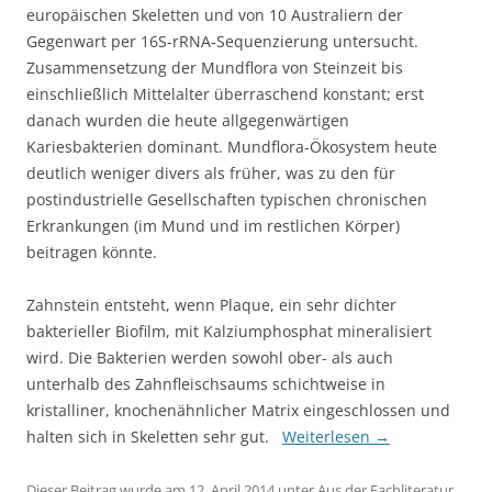
europäischen Skeletten und von 10 Australiern der
Gegenwart per 16S-rRNA-Sequenzierung untersucht.
Zusammensetzung der Mundflora von Steinzeit bis
einschließlich Mittelalter überraschend konstant; erst
danach wurden die heute allgegenwärtigen
Kariesbakterien dominant. Mundflora-Ökosystem heute
deutlich weniger divers als früher, was zu den für
postindustrielle Gesellschaften typischen chronischen
Erkrankungen (im Mund und im restlichen Körper)
beitragen könnte.
Zahnstein entsteht, wenn Plaque, ein sehr dichter
bakterieller Biofilm, mit Kalziumphosphat mineralisiert
wird. Die Bakterien werden sowohl ober- als auch
unterhalb des Zahnfleischsaums schichtweise in
kristalliner, knochenähnlicher Matrix eingeschlossen und
halten sich in Skeletten sehr gut.
Weiterlesen
→
Dieser Beitrag wurde am
12. April 2014
unter
Aus der Fachliteratur