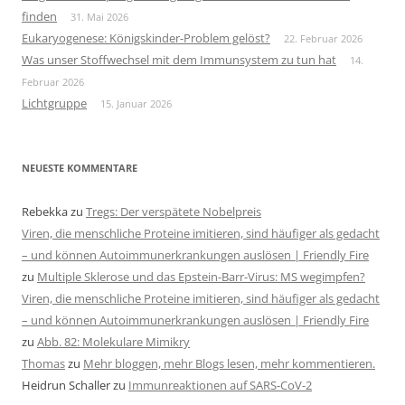
finden
31. Mai 2026
Eukaryogenese: Königskinder-Problem gelöst?
22. Februar 2026
Was unser Stoffwechsel mit dem Immunsystem zu tun hat
14.
Februar 2026
Lichtgruppe
15. Januar 2026
NEUESTE KOMMENTARE
Rebekka
zu
Tregs: Der verspätete Nobelpreis
Viren, die menschliche Proteine imitieren, sind häufiger als gedacht
– und können Autoimmunerkrankungen auslösen | Friendly Fire
zu
Multiple Sklerose und das Epstein-Barr-Virus: MS wegimpfen?
Viren, die menschliche Proteine imitieren, sind häufiger als gedacht
– und können Autoimmunerkrankungen auslösen | Friendly Fire
zu
Abb. 82: Molekulare Mimikry
Thomas
zu
Mehr bloggen, mehr Blogs lesen, mehr kommentieren.
Heidrun Schaller
zu
Immunreaktionen auf SARS-CoV-2