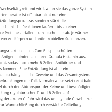
fwechseltätigkeit und wird, wenn sie das ganze System
ertemperatur ist offenbar nicht nur eine
zündungsprozesse, sondern stärkt die
Biochemische Reaktionen laufen – bis zu einer
 Proteine zerfallen – umso schneller ab, je wärmer
ion von Antikörpern und antimikrobiellen Substanzen.
ungsreaktion selbst. Zum Beispiel schütten
e Antigene binden, aus ihren Granula Histamin aus,
cht, sodass noch mehr B-Zellen, Antikörper und
s kommen. Eine Entzündung ist aber ein
, so schädigt sie das Gewebe und das Gesamtsystem.
erkrankungen der Fall. Normalerweise setzt recht bald
el durch den Abtransport der Keime und beschädigten
kung regulatorischer T- und B-Zellen auf
ng der akuten Gefahr wird das umliegende Gewebe zur
zur Wundschließung durch verstärkte Zellteilung.