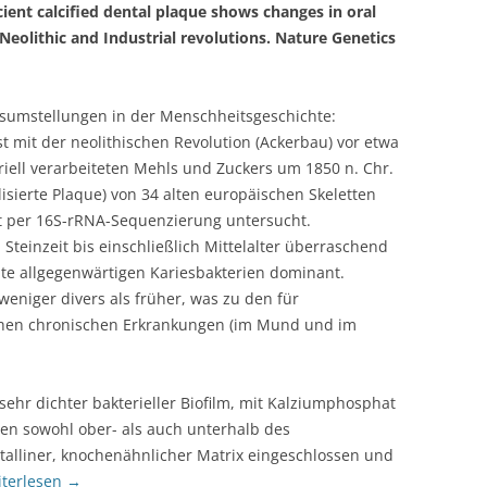
cient calcified dental plaque shows changes in oral
 Neolithic and Industrial revolutions. Nature Genetics
gsumstellungen in der Menschheitsgeschichte:
 mit der neolithischen Revolution (Ackerbau) vor etwa
riell verarbeiteten Mehls und Zuckers um 1850 n. Chr.
isierte Plaque) von 34 alten europäischen Skeletten
t per 16S-rRNA-Sequenzierung untersucht.
einzeit bis einschließlich Mittelalter überraschend
te allgegenwärtigen Kariesbakterien dominant.
eniger divers als früher, was zu den für
ischen chronischen Erkrankungen (im Mund und im
sehr dichter bakterieller Biofilm, mit Kalziumphosphat
den sowohl ober- als auch unterhalb des
stalliner, knochenähnlicher Matrix eingeschlossen und
terlesen
→