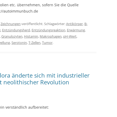
olien etc. übernehmen, sofern Sie die Quelle
s://autoimmunbuch.de
r
Zeichnungen
veröffentlicht. Schlagwörter:
Antikörper
,
B-
g
,
Entzündungsherd
,
Entzündungsreaktion
,
Erwärmung
,
,
Granulozyten
,
Histamin
,
Makrophagen
,
pH-Wert
,
ellung
,
Serotonin
,
T-Zellen
,
Tumor
.
ora änderte sich mit industrieller
t neolithischer Revolution
n verständlich aufbereitet: