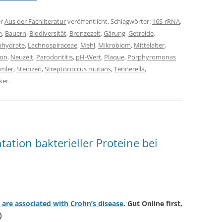
er
Aus der Fachliteratur
veröffentlicht. Schlagwörter:
16S-rRNA
,
n
,
Bauern
,
Biodiversität
,
Bronzezeit
,
Gärung
,
Getreide
,
nhydrate
,
Lachnospiraceae
,
Mehl
,
Mikrobiom
,
Mittelalter
,
ion
,
Neuzeit
,
Parodontitis
,
pH-Wert
,
Plaque
,
Porphyromonas
mler
,
Steinzeit
,
Streptococcus mutans
,
Tennerella
,
ker
.
ation bakterieller Proteine bei
s are associated with Crohn’s disease.
Gut Online first,
)