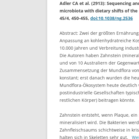
Adler CA et al. (2913): Sequencing an
microbiota with dietary shifts of the
45/4, 450-455,
doi:10.1038/ng.2536
Abstract: Zwei der größten Ernährun
Anpassung an kohlenhydratreiche Kost
10.000 Jahren und Verbreitung indust
Die Autoren haben Zahnstein (mineral
und von 10 Australiern der Gegenwar
Zusammensetzung der Mundflora von St
konstant; erst danach wurden die heu
Mundflora-Ökosystem heute deutlich w
postindustrielle Gesellschaften typ
restlichen Körper) beitragen könnte.
Zahnstein entsteht, wenn Plaque, ein 
mineralisiert wird. Die Bakterien wer
Zahnfleischsaums schichtweise in kri
halten sich in Skeletten sehr gut.
Wei