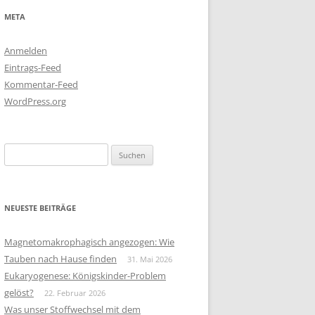
META
Anmelden
Eintrags-Feed
Kommentar-Feed
WordPress.org
Suchen
nach:
NEUESTE BEITRÄGE
Magnetomakrophagisch angezogen: Wie
Tauben nach Hause finden
31. Mai 2026
Eukaryogenese: Königskinder-Problem
gelöst?
22. Februar 2026
Was unser Stoffwechsel mit dem