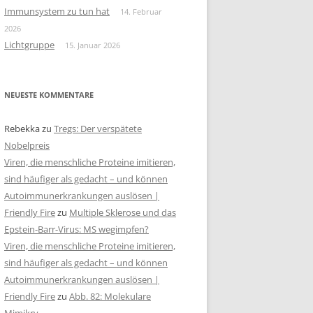
Immunsystem zu tun hat
14. Februar
2026
Lichtgruppe
15. Januar 2026
NEUESTE KOMMENTARE
Rebekka
zu
Tregs: Der verspätete
Nobelpreis
Viren, die menschliche Proteine imitieren,
sind häufiger als gedacht – und können
Autoimmunerkrankungen auslösen |
Friendly Fire
zu
Multiple Sklerose und das
Epstein-Barr-Virus: MS wegimpfen?
Viren, die menschliche Proteine imitieren,
sind häufiger als gedacht – und können
Autoimmunerkrankungen auslösen |
Friendly Fire
zu
Abb. 82: Molekulare