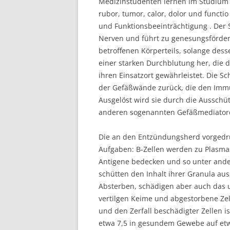
Medizinstudenten lernen im Studium 
rubor, tumor, calor, dolor und funct
und Funktionsbeeinträchtigung . Der S
Nerven und führt zu genesungsförder
betroffenen Körperteils, solange desse
einer starken Durchblutung her, die
ihren Einsatzort gewährleistet. Die Sc
der Gefäßwände zurück, die den Immu
Ausgelöst wird sie durch die Ausschü
anderen sogenannten Gefäßmediator
Die an den Entzündungsherd vorged
Aufgaben: B-Zellen werden zu Plasmaz
Antigene bedecken und so unter and
schütten den Inhalt ihrer Granula au
Absterben, schädigen aber auch das
vertilgen Keime und abgestorbene Zel
und den Zerfall beschädigter Zellen 
etwa 7,5 in gesundem Gewebe auf etwa