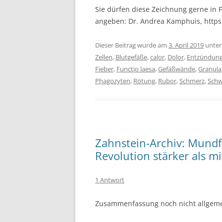
Sie dürfen diese Zeichnung gerne in F
angeben: Dr. Andrea Kamphuis, http
Dieser Beitrag wurde am
3. April 2019
unte
Zellen
,
Blutgefäße
,
calor
,
Dolor
,
Entzündun
Fieber
,
Functio laesa
,
Gefäßwände
,
Granula
Phagozyten
,
Rötung
,
Rubor
,
Schmerz
,
Schw
Zahnstein-Archiv: Mundfl
Revolution stärker als mi
1 Antwort
Zusammenfassung noch nicht allgemei