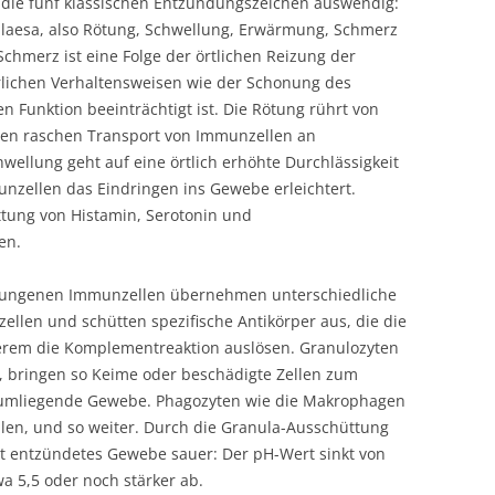
die fünf klassischen Entzündungszeichen auswendig:
io laesa, also Rötung, Schwellung, Erwärmung, Schmerz
chmerz ist eine Folge der örtlichen Reizung der
lichen Verhaltensweisen wie der Schonung des
n Funktion beeinträchtigt ist. Die Rötung rührt von
 den raschen Transport von Immunzellen an
hwellung geht auf eine örtlich erhöhte Durchlässigkeit
nzellen das Eindringen ins Gewebe erleichtert.
ttung von Histamin, Serotonin und
en.
rungenen Immunzellen übernehmen unterschiedliche
ellen und schütten spezifische Antikörper aus, die die
erem die Komplementreaktion auslösen. Granulozyten
s, bringen so Keime oder beschädigte Zellen zum
 umliegende Gewebe. Phagozyten wie die Makrophagen
len, und so weiter. Durch die Granula-Ausschüttung
ist entzündetes Gewebe sauer: Der pH-Wert sinkt von
 5,5 oder noch stärker ab.