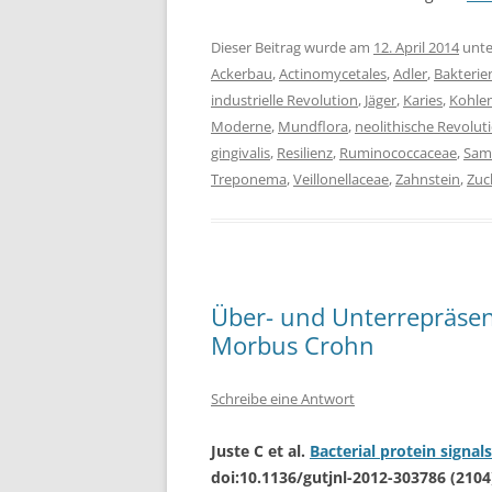
Dieser Beitrag wurde am
12. April 2014
unt
Ackerbau
,
Actinomycetales
,
Adler
,
Bakterie
industrielle Revolution
,
Jäger
,
Karies
,
Kohle
Moderne
,
Mundflora
,
neolithische Revolut
gingivalis
,
Resilienz
,
Ruminococcaceae
,
Sam
Treponema
,
Veillonellaceae
,
Zahnstein
,
Zuc
Über- und Unterrepräsent
Morbus Crohn
Schreibe eine Antwort
Juste C et al.
Bacterial protein signal
doi:10.1136/gutjnl-2012-303786 (2104