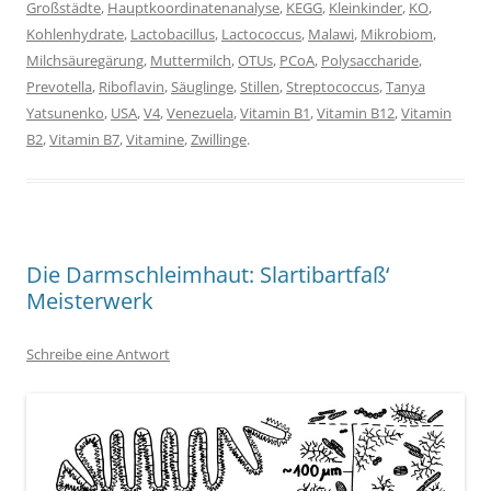
Großstädte
,
Hauptkoordinatenanalyse
,
KEGG
,
Kleinkinder
,
KO
,
Kohlenhydrate
,
Lactobacillus
,
Lactococcus
,
Malawi
,
Mikrobiom
,
Milchsäuregärung
,
Muttermilch
,
OTUs
,
PCoA
,
Polysaccharide
,
Prevotella
,
Riboflavin
,
Säuglinge
,
Stillen
,
Streptococcus
,
Tanya
Yatsunenko
,
USA
,
V4
,
Venezuela
,
Vitamin B1
,
Vitamin B12
,
Vitamin
B2
,
Vitamin B7
,
Vitamine
,
Zwillinge
.
Die Darmschleimhaut: Slartibartfaß‘
Meisterwerk
Schreibe eine Antwort