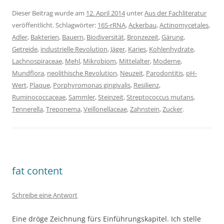
Dieser Beitrag wurde am
12. April 2014
unter
Aus der Fachliteratur
veröffentlicht. Schlagwörter:
16S-rRNA
,
Ackerbau
,
Actinomycetales
,
Adler
,
Bakterien
,
Bauern
,
Biodiversität
,
Bronzezeit
,
Gärung
,
Getreide
,
industrielle Revolution
,
Jäger
,
Karies
,
Kohlenhydrate
,
Lachnospiraceae
,
Mehl
,
Mikrobiom
,
Mittelalter
,
Moderne
,
Mundflora
,
neolithische Revolution
,
Neuzeit
,
Parodontitis
,
pH-
Wert
,
Plaque
,
Porphyromonas gingivalis
,
Resilienz
,
Ruminococcaceae
,
Sammler
,
Steinzeit
,
Streptococcus mutans
,
Tennerella
,
Treponema
,
Veillonellaceae
,
Zahnstein
,
Zucker
.
fat content
Schreibe eine Antwort
Eine dröge Zeichnung fürs Einführungskapitel. Ich stelle