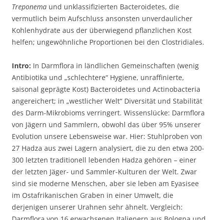
Treponema
und unklassifizierten Bacteroidetes, die
vermutlich beim Aufschluss ansonsten unverdaulicher
Kohlenhydrate aus der überwiegend pflanzlichen Kost
helfen; ungewöhnliche Proportionen bei den Clostridiales.
Intro:
In Darmflora in ländlichen Gemeinschaften (wenig
Antibiotika und „schlechtere“ Hygiene, unraffinierte,
saisonal geprägte Kost) Bacteroidetes und Actinobacteria
angereichert; in „westlicher Welt“ Diversität und Stabilität
des Darm-Mikrobioms verringert. Wissenslücke: Darmflora
von Jägern und Sammlern, obwohl das über 95% unserer
Evolution unsere Lebensweise war. Hier: Stuhlproben von
27 Hadza aus zwei Lagern analysiert, die zu den etwa 200-
300 letzten traditionell lebenden Hadza gehören – einer
der letzten Jäger- und Sammler-Kulturen der Welt. Zwar
sind sie moderne Menschen, aber sie leben am Eyasisee
im Ostafrikanischen Graben in einer Umwelt, die
derjenigen unserer Urahnen sehr ähnelt. Vergleich:
Darmflora von 16 erwachsenen Italienern aus Bologna und