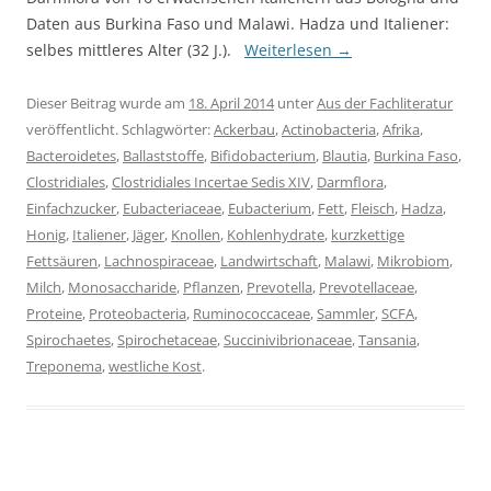
Daten aus Burkina Faso und Malawi. Hadza und Italiener:
selbes mittleres Alter (32 J.).
Weiterlesen
→
Dieser Beitrag wurde am
18. April 2014
unter
Aus der Fachliteratur
veröffentlicht. Schlagwörter:
Ackerbau
,
Actinobacteria
,
Afrika
,
Bacteroidetes
,
Ballaststoffe
,
Bifidobacterium
,
Blautia
,
Burkina Faso
,
Clostridiales
,
Clostridiales Incertae Sedis XIV
,
Darmflora
,
Einfachzucker
,
Eubacteriaceae
,
Eubacterium
,
Fett
,
Fleisch
,
Hadza
,
Honig
,
Italiener
,
Jäger
,
Knollen
,
Kohlenhydrate
,
kurzkettige
Fettsäuren
,
Lachnospiraceae
,
Landwirtschaft
,
Malawi
,
Mikrobiom
,
Milch
,
Monosaccharide
,
Pflanzen
,
Prevotella
,
Prevotellaceae
,
Proteine
,
Proteobacteria
,
Ruminococcaceae
,
Sammler
,
SCFA
,
Spirochaetes
,
Spirochetaceae
,
Succinivibrionaceae
,
Tansania
,
Treponema
,
westliche Kost
.