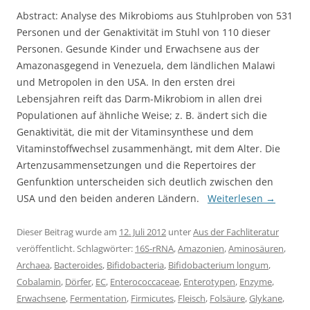
Abstract: Analyse des Mikrobioms aus Stuhlproben von 531
Personen und der Genaktivität im Stuhl von 110 dieser
Personen. Gesunde Kinder und Erwachsene aus der
Amazonasgegend in Venezuela, dem ländlichen Malawi
und Metropolen in den USA. In den ersten drei
Lebensjahren reift das Darm-Mikrobiom in allen drei
Populationen auf ähnliche Weise; z. B. ändert sich die
Genaktivität, die mit der Vitaminsynthese und dem
Vitaminstoffwechsel zusammenhängt, mit dem Alter. Die
Artenzusammensetzungen und die Repertoires der
Genfunktion unterscheiden sich deutlich zwischen den
USA und den beiden anderen Ländern.
Weiterlesen
→
Dieser Beitrag wurde am
12. Juli 2012
unter
Aus der Fachliteratur
veröffentlicht. Schlagwörter:
16S-rRNA
,
Amazonien
,
Aminosäuren
,
Archaea
,
Bacteroides
,
Bifidobacteria
,
Bifidobacterium longum
,
Cobalamin
,
Dörfer
,
EC
,
Enterococcaceae
,
Enterotypen
,
Enzyme
,
Erwachsene
,
Fermentation
,
Firmicutes
,
Fleisch
,
Folsäure
,
Glykane
,