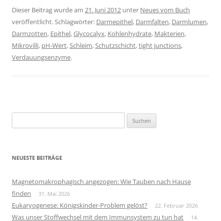
Dieser Beitrag wurde am
21. Juni 2012
unter
Neues vom Buch
veröffentlicht. Schlagwörter:
Darmepithel
,
Darmfalten
,
Darmlumen
,
Darmzotten
,
Epithel
,
Glycocalyx
,
Kohlenhydrate
,
Makterien
,
Mikrovilli
,
pH-Wert
,
Schleim
,
Schutzschicht
,
tight junctions
,
Verdauungsenzyme
.
Suchen
nach:
NEUESTE BEITRÄGE
Magnetomakrophagisch angezogen: Wie Tauben nach Hause
finden
31. Mai 2026
Eukaryogenese: Königskinder-Problem gelöst?
22. Februar 2026
Was unser Stoffwechsel mit dem Immunsystem zu tun hat
14.