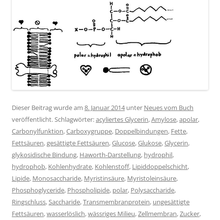
Dieser Beitrag wurde am
8. Januar 2014
unter
Neues vom Buch
veröffentlicht. Schlagwörter:
acyliertes Glycerin
,
Amylose
,
apolar
,
Carbonylfunktion
,
Carboxygruppe
,
Doppelbindungen
,
Fette
,
Fettsäuren
,
gesättigte Fettsäuren
,
Glucose
,
Glukose
,
Glycerin
,
glykosidische Bindung
,
Haworth-Darstellung
,
hydrophil
,
hydrophob
,
Kohlenhydrate
,
Kohlenstoff
,
Lipiddoppelschicht
,
Lipide
,
Monosaccharide
,
Myristinsäure
,
Myristoleinsäure
,
Phosphoglyceride
,
Phospholipide
,
polar
,
Polysaccharide
,
Ringschluss
,
Saccharide
,
Transmembranprotein
,
ungesättigte
Fettsäuren
,
wasserlöslich
,
wässriges Milieu
,
Zellmembran
,
Zucker
,