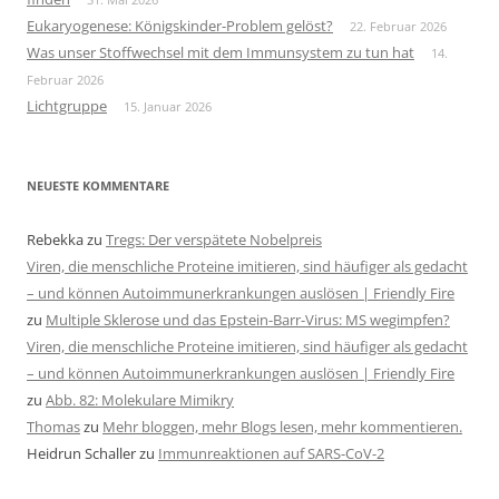
Eukaryogenese: Königskinder-Problem gelöst?
22. Februar 2026
Was unser Stoffwechsel mit dem Immunsystem zu tun hat
14.
Februar 2026
Lichtgruppe
15. Januar 2026
NEUESTE KOMMENTARE
Rebekka
zu
Tregs: Der verspätete Nobelpreis
Viren, die menschliche Proteine imitieren, sind häufiger als gedacht
– und können Autoimmunerkrankungen auslösen | Friendly Fire
zu
Multiple Sklerose und das Epstein-Barr-Virus: MS wegimpfen?
Viren, die menschliche Proteine imitieren, sind häufiger als gedacht
– und können Autoimmunerkrankungen auslösen | Friendly Fire
zu
Abb. 82: Molekulare Mimikry
Thomas
zu
Mehr bloggen, mehr Blogs lesen, mehr kommentieren.
Heidrun Schaller
zu
Immunreaktionen auf SARS-CoV-2