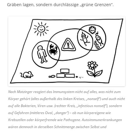
Gräben lagen, sondern durchlässige „grüne Grenzen“.
Nach Matzinger reagiert das Immunsystem nicht auf alles, was nicht zum
Körper gehört (alles außerhalb des linken Kreises, „nonself“) und auch nicht
auf alle Bakterien, Viren usw. (rechter Kreis, „infectious nonself“), sondern
auf Gefahren (mittleres Oval, „danger“) – ob nun körpereigene wie
Krebszellen oder körperfremde wie Pathogene. Autoimmunerkrankungen
wären demnach in derselben Schnittmenge zwischen Selbst und