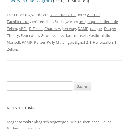
Theory in One Diagram
(2016, 16 Minuten)
Dieser Beitrag wurde am
3. Februar 2017
unter
Aus der
Fachliteratur
veröffentlicht. Schlagwörter:
antigenpräsentierende
Zellen
,
APCs
,
B-Zellen
,
Charles A. Janeway
,
DAMP
,
danger
,
Danger
Theory
,
Feuerwehr
,
Gewebe
,
infectious nonself
,
Kostimulation
,
Nonself
,
PAMP
,
Polizei
,
Polly Matzinger
,
Signal 2
,
T-Helferzellen
,
T-
Zellen
.
Suchen
nach:
NEUESTE BEITRÄGE
Magnetomakrophagisch angezogen: Wie Tauben nach Hause
finden
31. Mai 2026