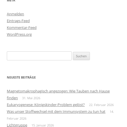
META
Anmelden
Eintrags-Feed
Kommentar-Feed
WordPress.org
Suchen
nach:
NEUESTE BEITRÄGE
Magnetomakrophagisch angezogen: Wie Tauben nach Hause
finden
31. Mai 2026
Eukaryogenese: Königskinder-Problem gelöst?
22. Februar 2026
Was unser Stoffwechsel mit dem Immunsystem zu tun hat
14.
Februar 2026
Lichtgruppe
15. Januar 2026