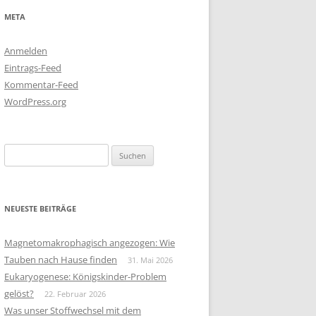
META
Anmelden
Eintrags-Feed
Kommentar-Feed
WordPress.org
Suchen
nach:
NEUESTE BEITRÄGE
Magnetomakrophagisch angezogen: Wie
Tauben nach Hause finden
31. Mai 2026
Eukaryogenese: Königskinder-Problem
gelöst?
22. Februar 2026
Was unser Stoffwechsel mit dem