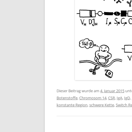
Dieser Beitrag wurde am
4. Januar 2015
unt
Botenstoffe
,
Chromosom 14
,
CSR
,
IgA
,
IgD
,
konstante Region
,
schwere Kette
,
Switch R