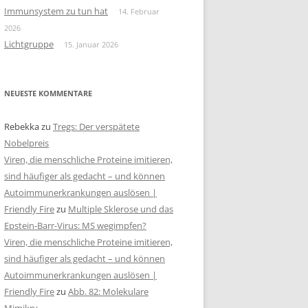
Immunsystem zu tun hat
14. Februar
2026
Lichtgruppe
15. Januar 2026
NEUESTE KOMMENTARE
Rebekka
zu
Tregs: Der verspätete
Nobelpreis
Viren, die menschliche Proteine imitieren,
sind häufiger als gedacht – und können
Autoimmunerkrankungen auslösen |
Friendly Fire
zu
Multiple Sklerose und das
Epstein-Barr-Virus: MS wegimpfen?
Viren, die menschliche Proteine imitieren,
sind häufiger als gedacht – und können
Autoimmunerkrankungen auslösen |
Friendly Fire
zu
Abb. 82: Molekulare