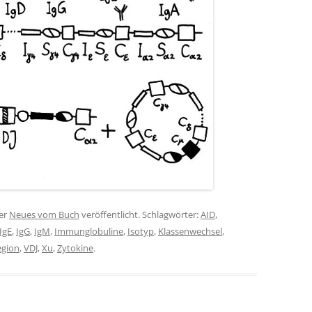
er
Neues vom Buch
veröffentlicht. Schlagwörter:
AID
,
IgE
,
IgG
,
IgM
,
Immunglobuline
,
Isotyp
,
Klassenwechsel
,
egion
,
VDJ
,
Xu
,
Zytokine
.