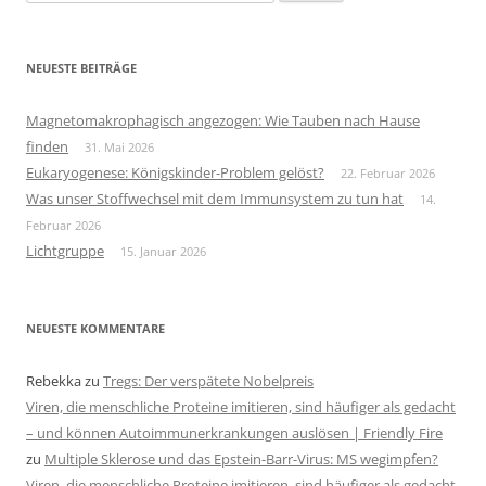
nach:
NEUESTE BEITRÄGE
Magnetomakrophagisch angezogen: Wie Tauben nach Hause
finden
31. Mai 2026
Eukaryogenese: Königskinder-Problem gelöst?
22. Februar 2026
Was unser Stoffwechsel mit dem Immunsystem zu tun hat
14.
Februar 2026
Lichtgruppe
15. Januar 2026
NEUESTE KOMMENTARE
Rebekka
zu
Tregs: Der verspätete Nobelpreis
Viren, die menschliche Proteine imitieren, sind häufiger als gedacht
– und können Autoimmunerkrankungen auslösen | Friendly Fire
zu
Multiple Sklerose und das Epstein-Barr-Virus: MS wegimpfen?
Viren, die menschliche Proteine imitieren, sind häufiger als gedacht