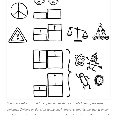
Schon im Ruhezustand (oben) unterscheiden sich viele Immunparameter
zwischen Zwillingen. Eine Anregung des Immunsystems löst bei den wenigen