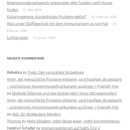
Magnetomakrophagisch angezogen: Wie Tauben nach Hause
finden
31. Mai 2026
Eukaryogenese: Königskinder-Problem gelöst?
22. Februar 2026
Was unser Stoffwechsel mit dem Immunsystem zu tun hat
14.
Februar 2026
Lichtgruppe
15. Januar 2026
NEUESTE KOMMENTARE
Rebekka
zu
Tregs: Der verspätete Nobelpreis
Viren, die menschliche Proteine imitieren, sind häufiger als gedacht
– und können Autoimmunerkrankungen auslösen | Friendly Fire
zu
Multiple Sklerose und das Epstein-Barr-Virus: MS wegimpfen?
Viren, die menschliche Proteine imitieren, sind häufiger als gedacht
– und können Autoimmunerkrankungen auslösen | Friendly Fire
zu
Abb. 82: Molekulare Mimikry
Thomas
zu
Mehr bloggen, mehr Blogs lesen, mehr kommentieren.
Heidrun Schaller
zu
Immunreaktionen auf SARS-CoV-2