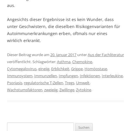
aus.
Angesichts dieser Ergebnisse ist es kein Wunder, dass
unter Geschwistern, die dieselben Risikogenvarianten für
Autoimmunerkrankungen erben, oftmals nur eines
wirklich erkrankt.
Dieser Beitrag wurde am
20. Januar 2017
unter
Aus der Fachliteratur
veröffentlicht. Schlagwörter:
Asthma
,
Chemokine
,
Cytomegalovirus
,
eineiig
,
Erblichkeit
,
Grippe
,
Homöostase
,
Immunsystem
,
Immunzellen
,
Impfungen
,
Infektionen
,
Interleukine
,
Psoriasis
,
regulatorische T-Zellen
,
Tregs
,
Umwelt
,
Wachstumsfaktoren
,
zweieiig
,
Zwillinge
,
Zytokine
.
Suchen