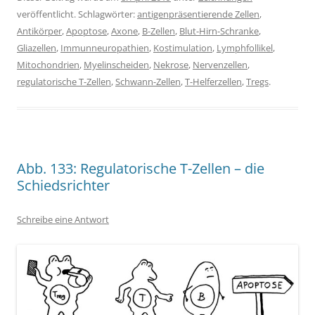
veröffentlicht. Schlagwörter:
antigenpräsentierende Zellen
,
Antikörper
,
Apoptose
,
Axone
,
B-Zellen
,
Blut-Hirn-Schranke
,
Gliazellen
,
Immunneuropathien
,
Kostimulation
,
Lymphfollikel
,
Mitochondrien
,
Myelinscheiden
,
Nekrose
,
Nervenzellen
,
regulatorische T-Zellen
,
Schwann-Zellen
,
T-Helferzellen
,
Tregs
.
Abb. 133: Regulatorische T-Zellen – die
Schiedsrichter
Schreibe eine Antwort