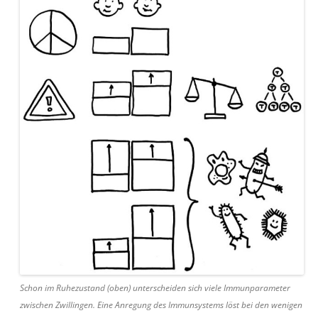
Schon im Ruhezustand (oben) unterscheiden sich viele Immunparameter
zwischen Zwillingen. Eine Anregung des Immunsystems löst bei den wenigen