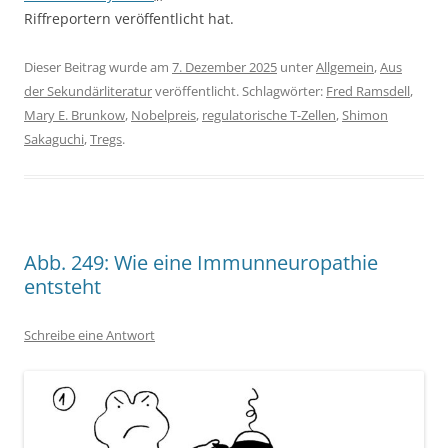
Riffreportern veröffentlicht hat.
Dieser Beitrag wurde am
7. Dezember 2025
unter
Allgemein
,
Aus
der Sekundärliteratur
veröffentlicht. Schlagwörter:
Fred Ramsdell
,
Mary E. Brunkow
,
Nobelpreis
,
regulatorische T-Zellen
,
Shimon
Sakaguchi
,
Tregs
.
Abb. 249: Wie eine Immunneuropathie
entsteht
Schreibe eine Antwort