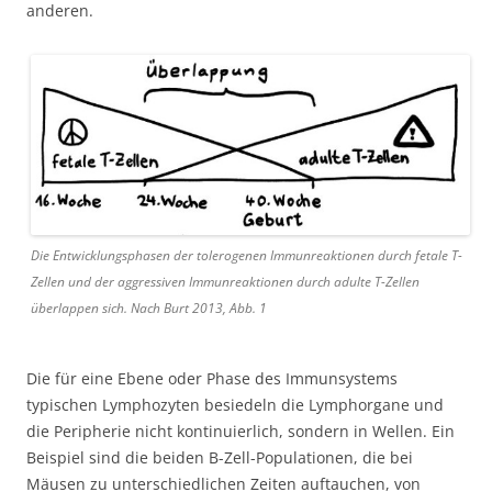
anderen.
Die Entwicklungsphasen der tolerogenen Immunreaktionen durch fetale T-
Zellen und der aggressiven Immunreaktionen durch adulte T-Zellen
überlappen sich. Nach Burt 2013, Abb. 1
Die für eine Ebene oder Phase des Immunsystems
typischen Lymphozyten besiedeln die Lymphorgane und
die Peripherie nicht kontinuierlich, sondern in Wellen. Ein
Beispiel sind die beiden B-Zell-Populationen, die bei
Mäusen zu unterschiedlichen Zeiten auftauchen, von