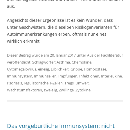
aus.
Angesichts dieser Ergebnisse ist es kein Wunder, dass
unter Geschwistern, die dieselben Risikogenvarianten für
Autoimmunerkrankungen erben, oftmals nur eines
wirklich erkrankt.
Dieser Beitrag wurde am
20. Januar 2017
unter
Aus der Fachliteratur
veröffentlicht. Schlagwörter:
Asthma
,
Chemokine
,
Cytomegalovirus
,
eineiig
,
Erblichkeit
,
Grippe
,
Homöostase
,
Immunsystem
,
Immunzellen
,
Impfungen
,
Infektionen
,
Interleukine
,
Psoriasis
,
regulatorische T-Zellen
,
Tregs
,
Umwelt
,
Wachstumsfaktoren
,
zweieiig
,
Zwillinge
,
Zytokine
.
Das vorgeburtliche Immunsystem: nicht