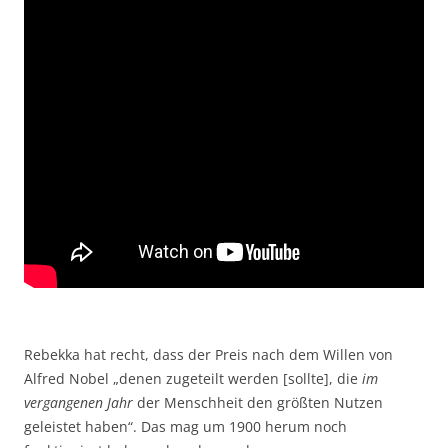
Rebekka hat recht, dass der Preis nach dem Willen von
Alfred Nobel „denen zugeteilt werden [sollte], die
im
vergangenen Jahr
der Menschheit den größten Nutzen
geleistet haben“. Das mag um 1900 herum noch