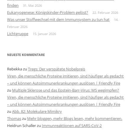
finden
31. Mai 2026
Eukaryogenese: Königskinder-Problem gelöst?
22. Februar 2026
Was unser Stoffwechsel mit dem Immunsystem zu tun hat
14.
Februar 2026
Lichtgruppe
15. Januar 2026
NEUESTE KOMMENTARE
Rebekka
zu
Tregs: Der verspätete Nobelpreis
Viren, die menschliche Proteine imitieren, sind häufiger als gedacht
– und können Autoimmunerkrankungen auslösen | Friendly Fire
zu
Multiple Sklerose und das Epstein-Barr-Virus: MS wegimpfen?
Viren, die menschliche Proteine imitieren, sind häufiger als gedacht
– und können Autoimmunerkrankungen auslösen | Friendly Fire
zu
Abb. 82: Molekulare Mimikry
Thomas
zu
Mehr bloggen, mehr Blogs lesen, mehr kommentieren.
Heidrun Schaller
zu
Immunreaktionen auf SARS-CoV-2