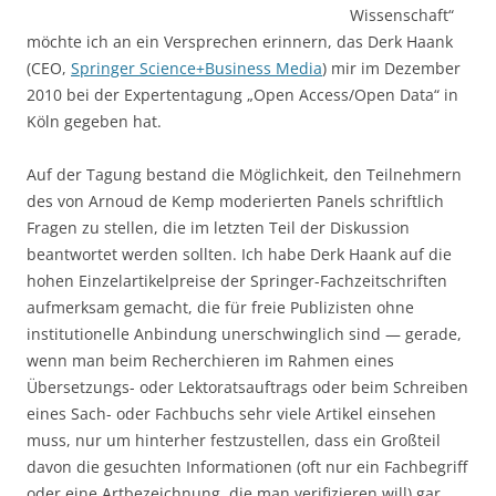
Wissenschaft“
möchte ich an ein Versprechen erinnern, das Derk Haank
(CEO,
Springer Science+Business Media
) mir im Dezember
2010 bei der Expertentagung „Open Access/Open Data“ in
Köln gegeben hat.
Auf der Tagung bestand die Möglichkeit, den Teilnehmern
des von Arnoud de Kemp moderierten Panels schriftlich
Fragen zu stellen, die im letzten Teil der Diskussion
beantwortet werden sollten. Ich habe Derk Haank auf die
hohen Einzelartikelpreise der Springer-Fachzeitschriften
aufmerksam gemacht, die für freie Publizisten ohne
institutionelle Anbindung unerschwinglich sind — gerade,
wenn man beim Recherchieren im Rahmen eines
Übersetzungs- oder Lektoratsauftrags oder beim Schreiben
eines Sach- oder Fachbuchs sehr viele Artikel einsehen
muss, nur um hinterher festzustellen, dass ein Großteil
davon die gesuchten Informationen (oft nur ein Fachbegriff
oder eine Artbezeichnung, die man verifizieren will) gar