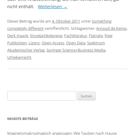
nicht enthält.
Weiterlesen
→
Dieser Beitrag wurde am
4. Oktober 2011
unter
Something
completely different
veröffentlicht. Schlagwörter:
Arnoud de Kemp
,
Derk Haank
,
Einzelartikelpreise
,
Fachliteratur
,
Flatrate
,
freie
Publizisten
,
Lizenz
,
Open Access
,
Open Data
,
Spektrum
Akademischer Verlag
,
Springer Science+Business Media
,
Urheberrecht
.
Suchen
nach:
NEUESTE BEITRÄGE
Magnetomakrophagisch angezogen: Wie Tauben nach Hause